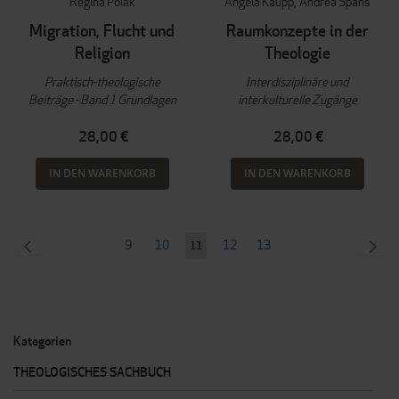
Regina Polak
Angela Kaupp
Andrea Spans
Migration, Flucht und
Raumkonzepte in der
Religion
Theologie
Praktisch-theologische
Interdisziplinäre und
Beiträge - Band 1 Grundlagen
interkulturelle Zugänge
28,00 €
28,00 €
IN DEN WARENKORB
IN DEN WARENKORB
Seite
SEITE
ZURÜCK
Seite
Seite
Seite
Seite
SEI
WEI
9
10
12
13
Sie
11
lesen
gerade
Seite
Kategorien
THEOLOGISCHES SACHBUCH