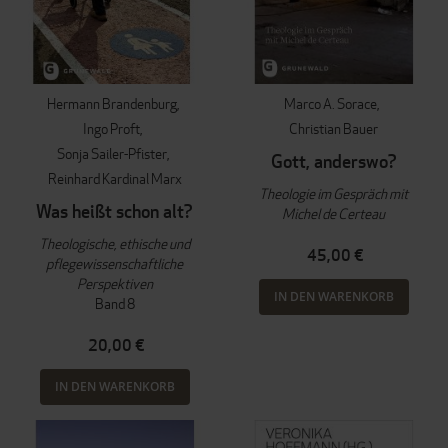
Hermann Brandenburg
Marco A. Sorace
Ingo Proft
Christian Bauer
Sonja Sailer-Pfister
Gott, anderswo?
Reinhard Kardinal Marx
Theologie im Gespräch mit
Was heißt schon alt?
Michel de Certeau
Theologische, ethische und
45,00 €
pflegewissenschaftliche
Perspektiven
IN DEN WARENKORB
Band 8
20,00 €
IN DEN WARENKORB