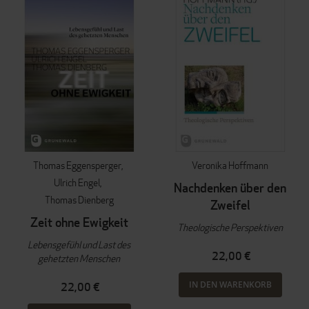
Thomas Eggensperger
Veronika Hoffmann
Ulrich Engel
Nachdenken über den
Thomas Dienberg
Zweifel
Zeit ohne Ewigkeit
Theologische Perspektiven
Lebensgefühl und Last des
22,00 €
gehetzten Menschen
IN DEN WARENKORB
22,00 €