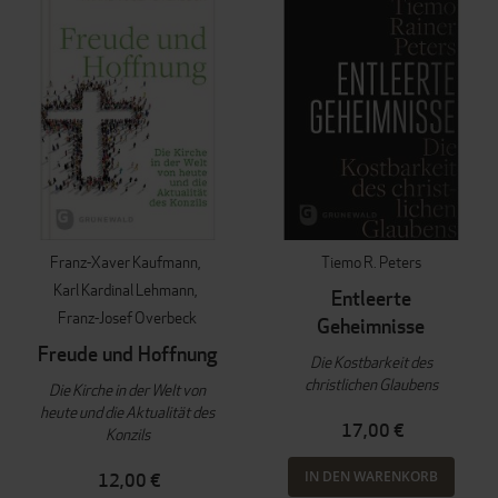
Franz-Xaver Kaufmann
Tiemo R. Peters
Karl Kardinal Lehmann
Entleerte
Franz-Josef Overbeck
Geheimnisse
Freude und Hoffnung
Die Kostbarkeit des
christlichen Glaubens
Die Kirche in der Welt von
heute und die Aktualität des
17,00 €
Konzils
IN DEN WARENKORB
12,00 €