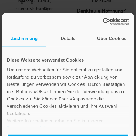
Ingeborg G. Gabriel
Carina Abs
Peter G. Kirchschläger
Denkfaule Hoffnung?
Richard Sturn
Anfragen an
Eine Wirtschaft, die
Erlösungsnarrationen bei
Alfred Döblin, Christine
Leben fördert
Lavant und Friedrich
Zustimmung
Details
Über Cookies
Wirtschafts- und
Dürrenmatt
unternehmensethische
Reflexionen im Anschluss an
40,00 €
Diese Webseite verwendet Cookies
Papst Franziskus
Um unsere Webseiten für Sie optimal zu gestalten und
IN DEN WARENKORB
28,00 €
fortlaufend zu verbessern sowie zur Abwicklung von
Bestellungen verwenden wir Cookies. Durch Bestätigen
IN DEN WARENKORB
des Buttons »OK« stimmen Sie der Verwendung unserer
Cookies zu. Sie können über »Anpassen« die
verschiedenen Cookies aktivieren und Ihre Auswahl
bestätigen.
Weitere Informationen erhalten Sie in unserer
Datenschutzerklärung
.