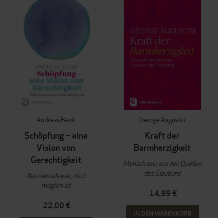
Andreas Benk
George Augustin
Schöpfung – eine
Kraft der
Vision von
Barmherzigkeit
Gerechtigkeit
Mensch sein aus den Quellen
des Glaubens
Was niemals war, doch
möglich ist
14,99 €
22,00 €
IN DEN WARENKORB