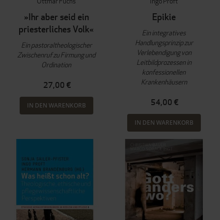
Ottmar Fuchs
Ingo Proft
»Ihr aber seid ein
Epikie
priesterliches Volk«
Ein integratives
Handlungsprinzip zur
Ein pastoraltheologischer
Verlebendigung von
Zwischenruf zu Firmung und
Leitbildprozessen in
Ordination
konfessionellen
Krankenhäusern
27,00 €
54,00 €
IN DEN WARENKORB
IN DEN WARENKORB