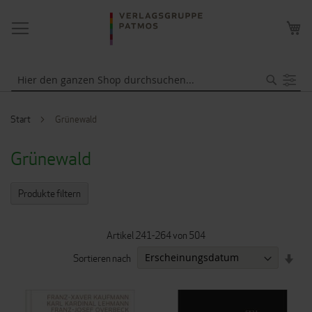
NAVIGATION
ME
UMSCHALTEN
WA
Suche
Start
Grünewald
Grünewald
Produkte filtern
Artikel
241
-
264
von
504
IN
Sortieren nach
AUF
REI