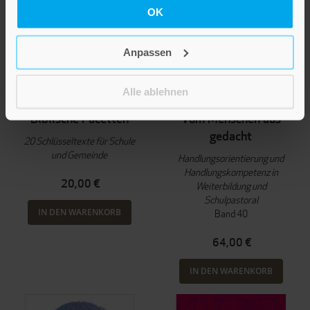
OK
Anpassen
Alle ablehnen
Mirjam Schambeck
Beate Thalheimer
Biblische Facetten
Vom Menschen aus
gedacht
20 Schlüsseltexte für Schule
und Gemeinde
Handlungsorientierung und
Handlungskompetenz in
20,00 €
Weiterbildung und
Schulpastoral
IN DEN WARENKORB
Band 40
64,00 €
IN DEN WARENKORB