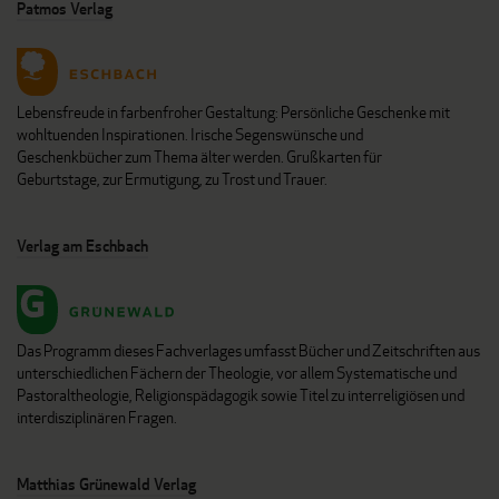
Patmos Verlag
Lebensfreude in farbenfroher Gestaltung: Persönliche Geschenke mit
wohltuenden Inspirationen. Irische Segenswünsche und
Geschenkbücher zum Thema älter werden. Grußkarten für
Geburtstage, zur Ermutigung, zu Trost und Trauer.
Verlag am Eschbach
Das Programm dieses Fachverlages umfasst Bücher und Zeitschriften aus
unterschiedlichen Fächern der Theologie, vor allem Systematische und
Pastoraltheologie, Religionspädagogik sowie Titel zu interreligiösen und
interdisziplinären Fragen.
Matthias Grünewald Verlag