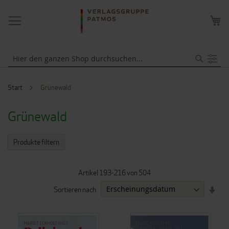
NAVIGATION
ME
UMSCHALTEN
WA
Suche
Start
Grünewald
Grünewald
Produkte filtern
Artikel
193
-
216
von
504
IN
Sortieren nach
AUF
REI