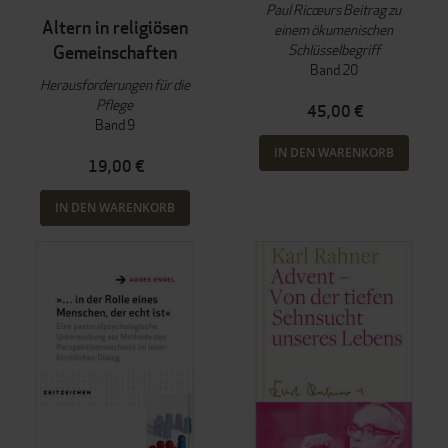
Paul Ricœurs Beitrag zu
Altern in religiösen
einem ökumenischen
Schlüsselbegriff
Gemeinschaften
Band 20
Herausforderungen für die
Pflege
45,00 €
Band 9
IN DEN WARENKORB
19,00 €
IN DEN WARENKORB