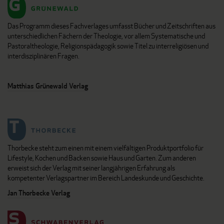
Das Programm dieses Fachverlages umfasst Bücher und Zeitschriften aus
unterschiedlichen Fächern der Theologie, vor allem Systematische und
Pastoraltheologie, Religionspädagogik sowie Titel zu interreligiösen und
interdisziplinären Fragen.
Matthias Grünewald Verlag
Thorbecke steht zum einen mit einem vielfältigen Produktportfolio für
Lifestyle, Kochen und Backen sowie Haus und Garten. Zum anderen
erweist sich der Verlag mit seiner langjährigen Erfahrung als
kompetenter Verlagspartner im Bereich Landeskunde und Geschichte.
Jan Thorbecke Verlag