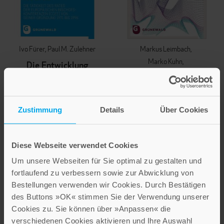
Ivo Fürer
Paul M. Zulehner
Markus Leimbach
Marko Kuhn
Die Entwicklung
Thomas Krüggeler
Europas fordert die
Nora Kalbarczyk
Kirchen heraus
Heinrich Geiger
Die Tätigkeit des Rates der
Zustimmung
Details
Über Cookies
Bildung und
Europäischen
Bischofskonferenzen (CCEE)
Wissenschaft im
von seiner Gründung 1971 bis
Horizont von
Diese Webseite verwendet Cookies
1996
Interkulturalität
Um unsere Webseiten für Sie optimal zu gestalten und
28,00 €
fortlaufend zu verbessern sowie zur Abwicklung von
38,00 €
Bestellungen verwenden wir Cookies. Durch Bestätigen
IN DEN WARENKORB
des Buttons »OK« stimmen Sie der Verwendung unserer
IN DEN WARENKORB
Cookies zu. Sie können über »Anpassen« die
verschiedenen Cookies aktivieren und Ihre Auswahl