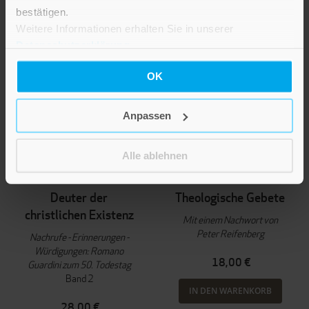
bestätigen.
Weitere Informationen erhalten Sie in unserer
Datenschutzerklärung
.
OK
Anpassen
Alle ablehnen
Helmut Zenz
Romano Guardini
Deuter der
Theologische Gebete
christlichen Existenz
Mit einem Nachwort von
Peter Reifenberg
Nachrufe - Erinnerungen -
Würdigungen: Romano
18,00 €
Guardini zum 50. Todestag
Band 2
IN DEN WARENKORB
28,00 €