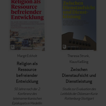
Margit Eckholt
Theresia Strunk
Klaus Kießling
Religion als
Ressource
Zwischen
befreiender
Dienstaufsicht und
Entwicklung
Dienstleistung
50 Jahre nach der 2.
Studie zur Evaluation des
Konferenz des
Leitbilds der Diözesan-Kurie
lateinamerikanischen
Rottenburg-Stuttgart
Episkopats in Medellín: