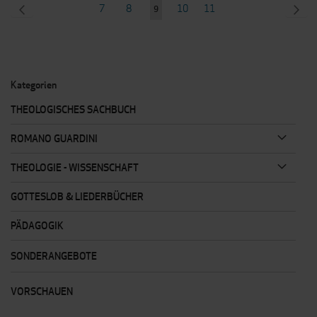
Seite
SEITE
ZURÜCK
Seite
Seite
Seite
Seite
SEI
WEI
7
8
10
11
Sie
9
lesen
gerade
Seite
Kategorien
THEOLOGISCHES SACHBUCH
ROMANO GUARDINI
THEOLOGIE - WISSENSCHAFT
GOTTESLOB & LIEDERBÜCHER
PÄDAGOGIK
SONDERANGEBOTE
VORSCHAUEN