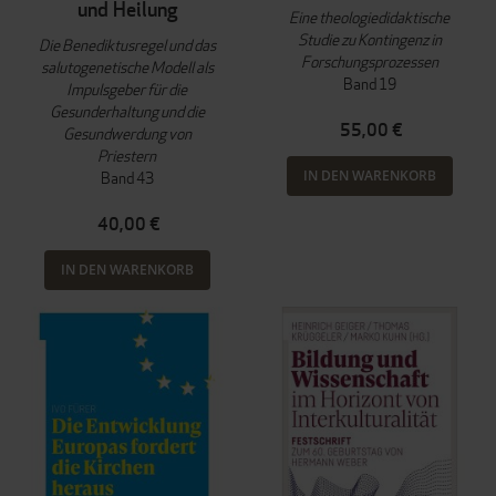
und Heilung
Eine theologiedidaktische
Studie zu Kontingenz in
Die Benediktusregel und das
Forschungsprozessen
salutogenetische Modell als
Band 19
Impulsgeber für die
Gesunderhaltung und die
55,00 €
Gesundwerdung von
Priestern
IN DEN WARENKORB
Band 43
40,00 €
IN DEN WARENKORB