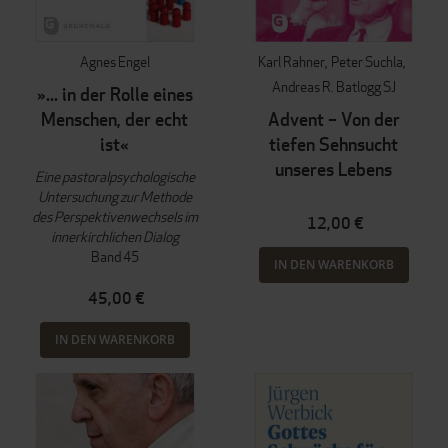
Agnes Engel
Karl Rahner
Peter Suchla
Andreas R. Batlogg SJ
»... in der Rolle eines
Menschen, der echt
Advent – Von der
ist«
tiefen Sehnsucht
unseres Lebens
Eine pastoralpsychologische
Untersuchung zur Methode
des Perspektivenwechsels im
12,00 €
innerkirchlichen Dialog
Band 45
IN DEN WARENKORB
45,00 €
IN DEN WARENKORB