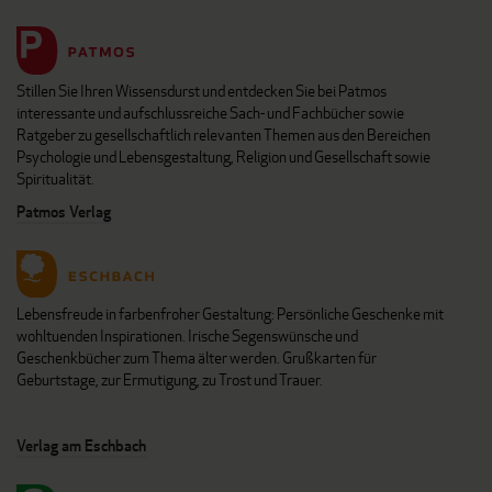
Stillen Sie Ihren Wissensdurst und entdecken Sie bei Patmos
interessante und aufschlussreiche Sach- und Fachbücher sowie
Ratgeber zu gesellschaftlich relevanten Themen aus den Bereichen
Psychologie und Lebensgestaltung, Religion und Gesellschaft sowie
Spiritualität.
Patmos Verlag
Lebensfreude in farbenfroher Gestaltung: Persönliche Geschenke mit
wohltuenden Inspirationen. Irische Segenswünsche und
Geschenkbücher zum Thema älter werden. Grußkarten für
Geburtstage, zur Ermutigung, zu Trost und Trauer.
Verlag am Eschbach