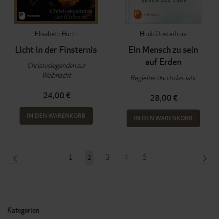
Elisabeth Hurth
Huub Oosterhuis
Licht in der Finsternis
Ein Mensch zu sein
auf Erden
Christuslegenden zur
Weihnacht
Begleiter durch das Jahr
24,00 €
28,00 €
IN DEN WARENKORB
IN DEN WARENKORB
Seite
SEITE
ZURÜCK
Seite
Seite
Seite
Seite
SEI
WEI
1
3
4
5
Sie
2
lesen
gerade
Seite
Kategorien