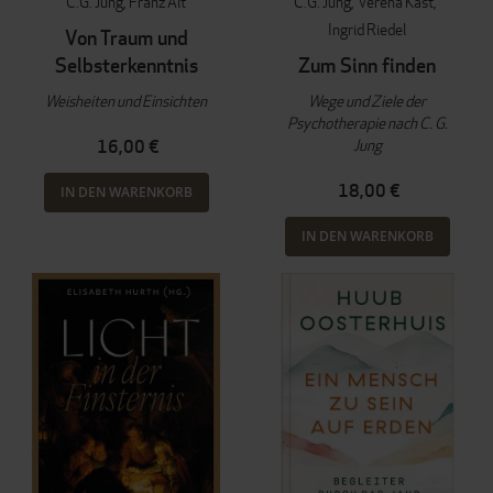
C.G. Jung
Franz Alt
C.G. Jung
Verena Kast
Ingrid Riedel
Von Traum und
Selbsterkenntnis
Zum Sinn finden
Weisheiten und Einsichten
Wege und Ziele der
Psychotherapie nach C. G.
Jung
16,00 €
18,00 €
IN DEN WARENKORB
IN DEN WARENKORB