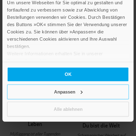
20,00 €
Um unsere Webseiten für Sie optimal zu gestalten und
fortlaufend zu verbessern sowie zur Abwicklung von
IN DEN WARENKORB
Bestellungen verwenden wir Cookies. Durch Bestätigen
des Buttons »OK« stimmen Sie der Verwendung unserer
Cookies zu. Sie können über »Anpassen« die
verschiedenen Cookies aktivieren und Ihre Auswahl
bestätigen.
Weitere Informationen erhalten Sie in unserer
Datenschutzerklärung
.
OK
Anpassen
Lukas Niederberger
BESTSELLER
Alle ablehnen
Niklaus Brantschen
Vom Leisten zum
Leben
Du bist die Welt
Müßiggang ist aller Tugenden
Schamanischer Weisheit auf