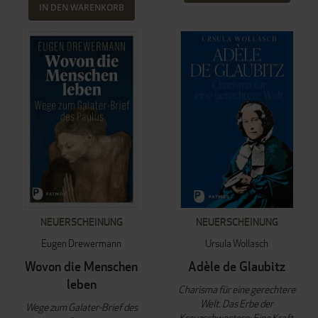
IN DEN WARENKORB
NEUERSCHEINUNG
NEUERSCHEINUNG
Eugen Drewermann
Ursula Wollasch
Wovon die Menschen
Adèle de Glaubitz
leben
Charisma für eine gerechtere
Welt. Das Erbe der
Wege zum Galater-Brief des
Kreuzschwestern: Eine Kraft,