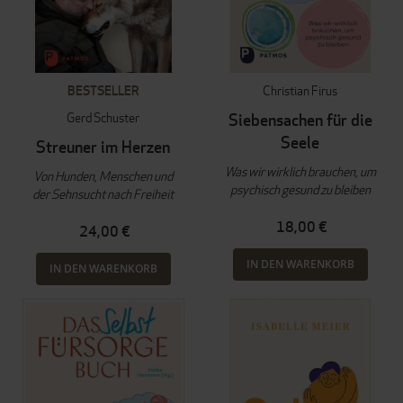
BESTSELLER
Christian Firus
Gerd Schuster
Siebensachen für die
Seele
Streuner im Herzen
Was wir wirklich brauchen, um
Von Hunden, Menschen und
psychisch gesund zu bleiben
der Sehnsucht nach Freiheit
18,00 €
24,00 €
IN DEN WARENKORB
IN DEN WARENKORB