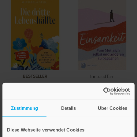
BESTSELLER
Irmtraud Tarr
Regina von Einsiedel
Einsamkeit – vom Mut
Michaela Seul
sich selbst und
anderen zu begegnen
Die dritte
Zustimmung
Details
Über Cookies
Lebenshälfte
19,00 €
Den Ruhestand bewusst
gestalten und genießen
Diese Webseite verwendet Cookies
IN DEN WARENKORB