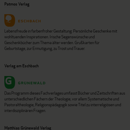
Patmos Verlag
Lebensfreude in farbenfroher Gestaltung: Persönliche Geschenke mit
wohltuenden Inspirationen. Irische Segenswünsche und
Geschenkbücher zum Thema älter werden. Grußkarten für
Geburtstage, zur Ermutigung, zu Trost und Trauer.
Verlag am Eschbach
Das Programm dieses Fachverlages umfasst Bücher und Zeitschriften aus
unterschiedlichen Fächern der Theologie, vor allem Systematische und
Pastoraltheologie, Religionspädagogik sowie Titel zu interreligiösen und
interdisziplinären Fragen.
Matthias Grünewald Verlag