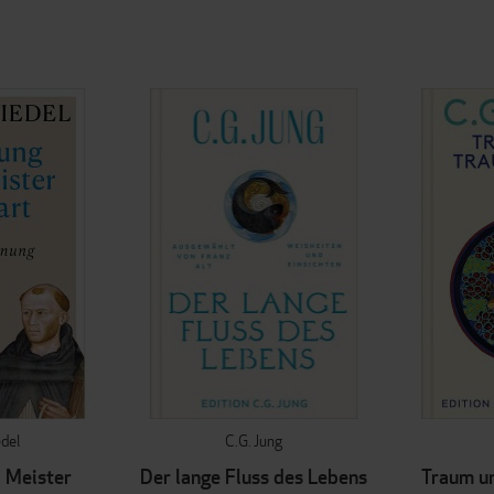
edel
C.G. Jung
d Meister
Der lange Fluss des Lebens
Traum u