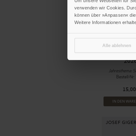
Um unsere Webseiten für Sie 
verwenden wir Cookies. Dur
können über »Anpassen« die 
Weitere Informationen erhalt
Birgit Hamrich
Ast
Gertraud L
Alle ablehnen
FrauenKirche
202
Jahresthema: Si
Bestell-Nr
15,00
IN DEN WAR