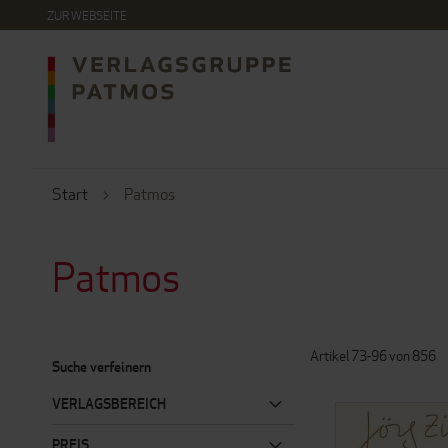
DIREKT
ZUR WEBSEITE
ZUM
INHALT
Start
Patmos
Patmos
Artikel
73
-
96
von
856
Suche verfeinern
VERLAGSBEREICH
PREIS