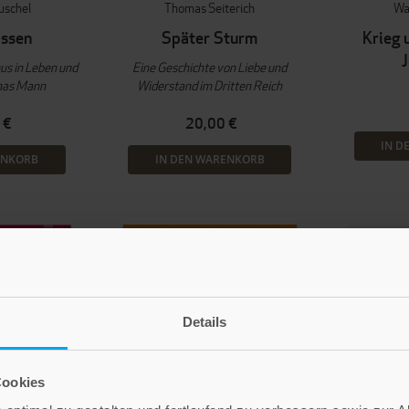
uschel
Thomas Seiterich
Wa
ssen
Später Sturm
Krieg 
us in Leben und
Eine Geschichte von Liebe und
mas Mann
Widerstand im Dritten Reich
 €
20,00 €
IN D
ENKORB
IN DEN WARENKORB
Details
Cookies