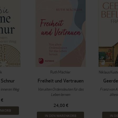
nk
Ruth Mächler
Niklaus Kust
 Schnur
Freiheit und Vertrauen
Geerde
m inneren Weg
Von alten Ordensleuten für das
Franz von As
Leben lernen
ältes
 €
24,00 €
ENKORB
IN DEN WARENKORB
IN D