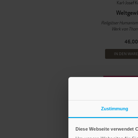
Karl-Josef K
Weltgewi
Religiöser Humanism
Werk von Tho
46,00
IN DEN WAR
Zustimmung
Diese Webseite verwendet 