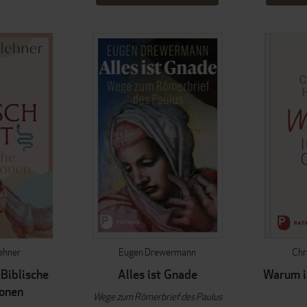
lehner
Eugen Drewermann
Chr
 Biblische
Alles ist Gnade
Warum ic
onen
Wege zum Römerbrief des Paulus