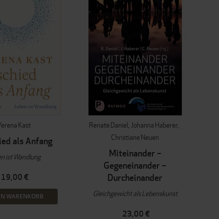
Verena Kast
Renate Daniel
Johanna Haberer
Christiane Neuen
ied als Anfang
Miteinander –
n ist Wandlung
Gegeneinander –
19,00 €
Durcheinander
Gleichgewicht als Lebenskunst
EN WARENKORB
23,00 €