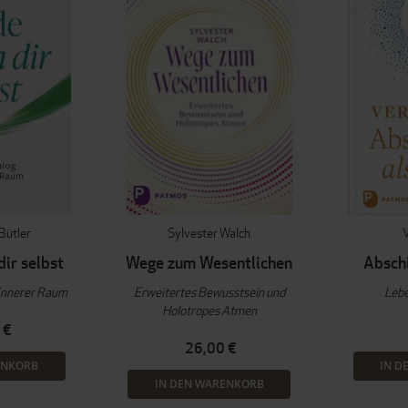
Bütler
Sylvester Walch
dir selbst
Wege zum Wesentlichen
Absch
 Innerer Raum
Erweitertes Bewusstsein und
Lebe
Holotropes Atmen
 €
26,00 €
ENKORB
IN D
IN DEN WARENKORB