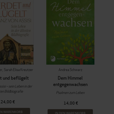
er
Sarah Elisa Kreutzer
Andrea Schwarz
t und beflügelt
Dem Himmel
entgegenwachsen
sisi – sein Leben in der
ten Bildbiografie
Psalmen zum Leben
24,00 €
14,00 €
EN WARENKORB
IN DEN WARENKORB