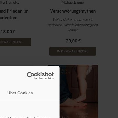
lter Homolka
Michael Blume
und Frieden im
Verschwörungsmythen
Judentum
Woher sie kommen, was sie
anrichten, wie wir ihnen begegnen
können
18,00 €
20,00 €
EN WARENKORB
IN DEN WARENKORB
Über Cookies