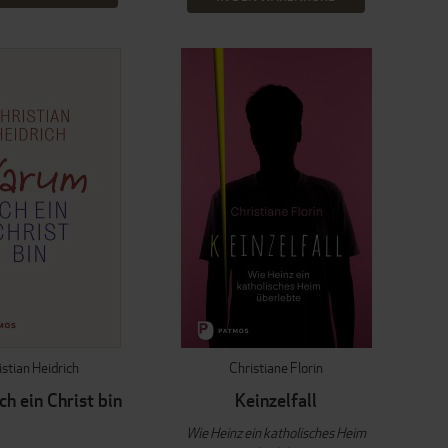
istian Heidrich
Christiane Florin
h ein Christ bin
Keinzelfall
Wie Heinz ein katholisches Heim