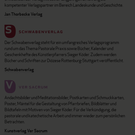
kompetenter Verlagspartner im Bereich Landeskunde und Geschichte.
Jan Thorbecke Verlag
Der Schwabenverlag steht für ein umfangreiches Verlagsprogramm
rund um das Thema Pastorale Praxis sowie Bücher, Kalender und
Geschenkhefte des Künstlerpfarrers Sieger Köder. Zudem werden
Bücher und Schriften zur Diözese Rottenburg-Stuttgart veröffentlicht.
Schwabenverlag
Andachtsbilder und Meditationsbilder, Postkarten und Schmuckkarten,
Poster, Mäntel für die Gestaltung von Pfarrbriefen, Bildblätter und
Bildtafeln mit Motiven von Sieger Köder. Für die Verkündigung, die
pastorale und katechetische Arbeit und immer wieder zum persönlichen
Betrachten.
Kunstverlag Ver Sacrum