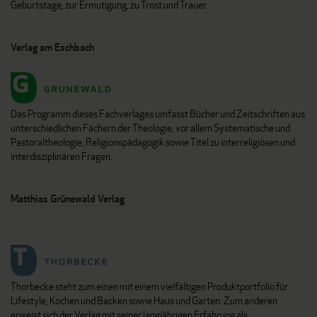
Geburtstage, zur Ermutigung, zu Trost und Trauer.
Verlag am Eschbach
Das Programm dieses Fachverlages umfasst Bücher und Zeitschriften aus
unterschiedlichen Fächern der Theologie, vor allem Systematische und
Pastoraltheologie, Religionspädagogik sowie Titel zu interreligiösen und
interdisziplinären Fragen.
Matthias Grünewald Verlag
Thorbecke steht zum einen mit einem vielfältigen Produktportfolio für
Lifestyle, Kochen und Backen sowie Haus und Garten. Zum anderen
erweist sich der Verlag mit seiner langjährigen Erfahrung als