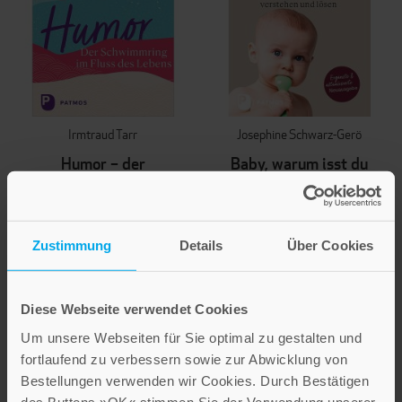
Irmtraud Tarr
Josephine Schwarz-Gerö
Humor – der
Baby, warum isst du
Schwimmring im
nicht?
Fluss des Lebens
Essprobleme verstehen und
lösen
Zustimmung
Details
Über Cookies
16,00 €
22,00 €
IN DEN WARENKORB
IN DEN WARENKORB
Diese Webseite verwendet Cookies
Um unsere Webseiten für Sie optimal zu gestalten und
fortlaufend zu verbessern sowie zur Abwicklung von
Bestellungen verwenden wir Cookies. Durch Bestätigen
des Buttons »OK« stimmen Sie der Verwendung unserer