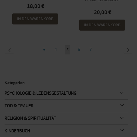
18,00 €
20,00 €
IN DEN WARENKORB
IN DEN WARENKORB
Seite
SEITE
ZURÜCK
Seite
Seite
Seite
Seite
SEI
WEI
3
4
6
7
Sie
5
lesen
gerade
Seite
Kategorien
PSYCHOLOGIE & LEBENSGESTALTUNG
TOD & TRAUER
RELIGION & SPIRITUALITÄT
KINDERBUCH