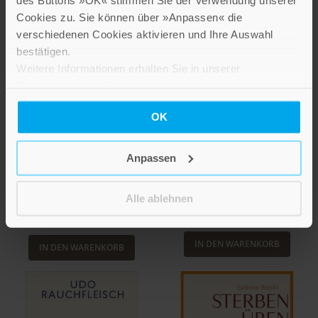
Cookies zu. Sie können über »Anpassen« die
verschiedenen Cookies aktivieren und Ihre Auswahl
bestätigen.
Weitere Informationen erhalten Sie in unserer
Datenschutzerklärung
.
OK
Christine Rankl
C.G. Jung
Anpassen
So beruhige ich mein
Von Gut und Böse
Baby
Weisheiten und Einsichten
Alle ablehnen
19,00 €
22,00 €
IN DEN WARENKORB
IN DEN WARENKORB