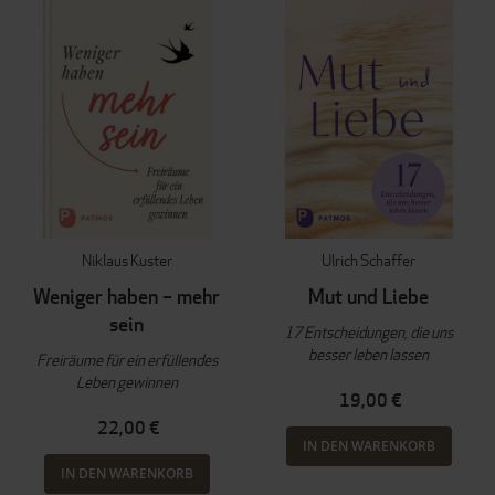
Niklaus Kuster
Ulrich Schaffer
Weniger haben – mehr
Mut und Liebe
sein
17 Entscheidungen, die uns
besser leben lassen
Freiräume für ein erfüllendes
Leben gewinnen
19,00 €
22,00 €
IN DEN WARENKORB
IN DEN WARENKORB