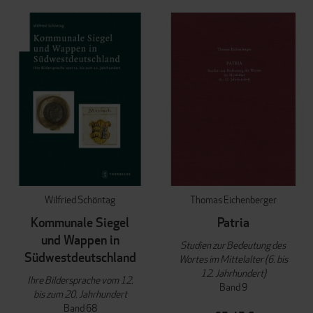
REI
Wilfried Schöntag
Thomas Eichenberger
Kommunale Siegel
Patria
und Wappen in
Studien zur Bedeutung des
Südwestdeutschland
Wortes im Mittelalter (6. bis
12. Jahrhundert)
Ihre Bildersprache vom 12.
Band 9
bis zum 20. Jahrhundert
Band 68