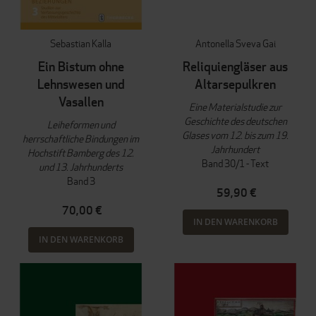
Sebastian Kalla
Antonella Sveva Gai
Ein Bistum ohne
Reliquiengläser aus
Lehnswesen und
Altarsepulkren
Vasallen
Eine Materialstudie zur
Geschichte des deutschen
Leiheformen und
Glases vom 12. bis zum 19.
herrschaftliche Bindungen im
Jahrhundert
Hochstift Bamberg des 12.
Band 30/1 - Text
und 13. Jahrhunderts
Band 3
59,90 €
70,00 €
IN DEN WARENKORB
IN DEN WARENKORB