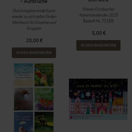
– Aufbrüche
Kleiner Eschbacher
Durch inspirierende Kunst
Adventskalender 2025
wieder zu sich selbst finden
Bestell-Nr: 71169
Werkbuch für Einzelne und
Gruppen
5,00 €
20,00 €
IN DEN WARENKORB
IN DEN WARENKORB