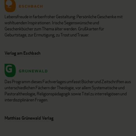
Lebensfreude in farbenfroher Gestaltung: Persönliche Geschenke mit
wohltuenden Inspirationen. Irische Segenswünsche und
Geschenkbücher zum Thema älter werden. Grußkarten für
Geburtstage, zur Ermutigung, zu Trost und Trauer.
Verlag am Eschbach
Das Programm dieses Fachverlages umfasst Bücher und Zeitschriften aus
unterschiedlichen Fächern der Theologie, vor allem Systematische und
Pastoraltheologie, Religionspädagogik sowie Titel zu interreligiösen und
interdisziplinären Fragen.
Matthias Grünewald Verlag