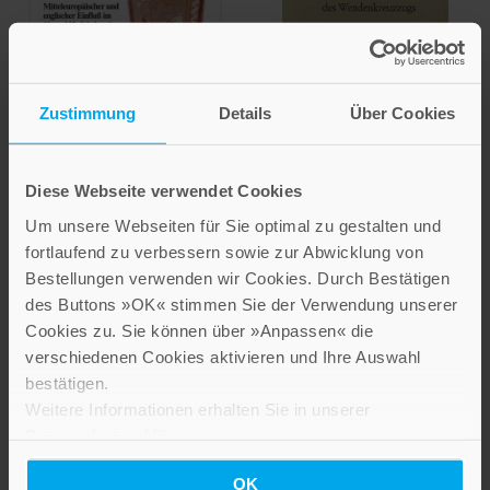
Zustimmung
Details
Über Cookies
Diese Webseite verwendet Cookies
Tore S. Nyberg
Friedrich Lotter
Um unsere Webseiten für Sie optimal zu gestalten und
Horst Fuhrmann
fortlaufend zu verbessern sowie zur Abwicklung von
Die Konzeption des
Bestellungen verwenden wir Cookies. Durch Bestätigen
Die Kirche in
Wendenkreuzzugs
des Buttons »OK« stimmen Sie der Verwendung unserer
Skandinavien
Ideengeschichtliche,
Cookies zu. Sie können über »Anpassen« die
kirchenrechtliche und
Mitteleuropäischer und
verschiedenen Cookies aktivieren und Ihre Auswahl
historisch-politische
englischer Einfluß im 11. und
bestätigen.
Voraussetzungen der
12. Jahrhundert. Anfänge der
Missionierung von Elb- und
Weitere Informationen erhalten Sie in unserer
Domkapitel Børglum und
Ostseeslawen um die Mitte
Odense in Dänemark
Datenschutzerklärung
.
des 12. Jahrhunderts
Band 10
Band 23
OK