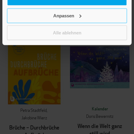
34,77 €
19,43 €
Anpassen
IN DEN WARENKORB
IN DEN WARENKORB
Alle ablehnen
Kalender
Petra Stadtfeld
Doris Bewernitz
Jakobine Wierz
Wenn die Welt ganz
Brüche – Durchbrüche
still wird