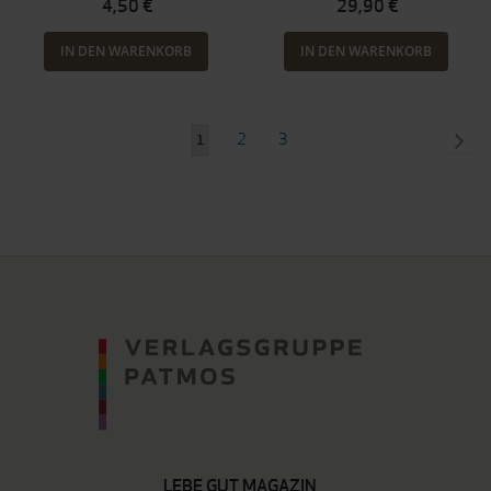
4,50 €
29,90 €
IN DEN WARENKORB
IN DEN WARENKORB
Seite
Seite
Seite
SEI
WEI
2
3
Sie
1
lesen
gerade
Seite
LEBE GUT MAGAZIN