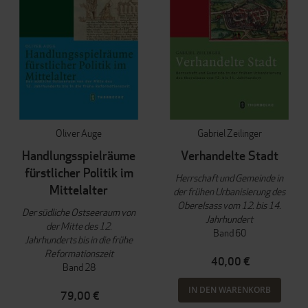
Oliver Auge
Gabriel Zeilinger
Handlungsspielräume
Verhandelte Stadt
fürstlicher Politik im
Herrschaft und Gemeinde in
Mittelalter
der frühen Urbanisierung des
Oberelsass vom 12. bis 14.
Der südliche Ostseeraum von
Jahrhundert
der Mitte des 12.
Band 60
Jahrhunderts bis in die frühe
Reformationszeit
40,00 €
Band 28
IN DEN WARENKORB
79,00 €