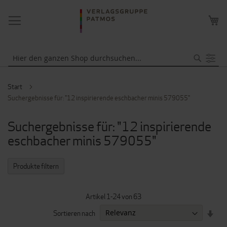
NAVIGATION
ME
UMSCHALTEN
WA
Suche
Start
Suchergebnisse für: "12 inspirierende eschbacher minis 579055"
Suchergebnisse für: "12 inspirierende
eschbacher minis 579055"
Produkte filtern
Artikel
1
-
24
von
63
IN
Sortieren nach
AUF