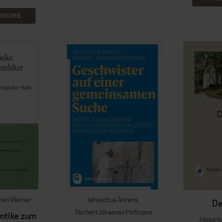
ENKORB
him Werner
Jehoschua Ahrens
De
Norbert Johannes Hofmann
ntike zum
Histori