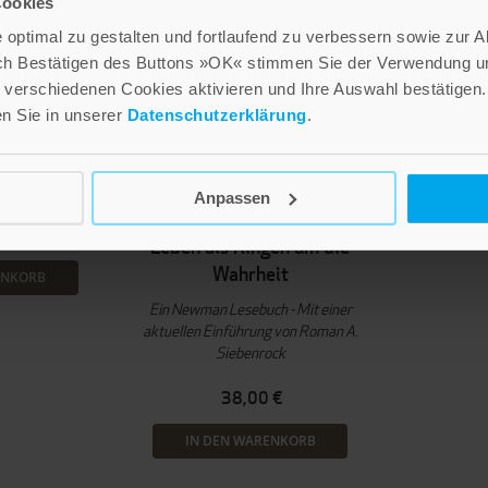
Cookies
optimal zu gestalten und fortlaufend zu verbessern sowie zur 
ch Bestätigen des Buttons »OK« stimmen Sie der Verwendung un
verschiedenen Cookies aktivieren und Ihre Auswahl bestätigen.
en Sie in unserer
Datenschutzerklärung
.
NEUERSCHEINUNG
reis
Günter Biemer
 Aktuelles
James Derek Holmes
6
Anpassen
Roman A. Siebenrock
 €
Leben als Ringen um die
Wahrheit
ENKORB
Ein Newman Lesebuch - Mit einer
aktuellen Einführung von Roman A.
Siebenrock
38,00 €
IN DEN WARENKORB