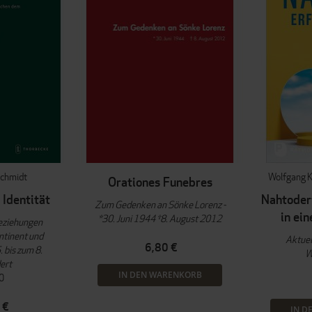
schmidt
Wolfgang K
Orationes Funebres
 Identität
Nahtoder
Zum Gedenken an Sönke Lorenz -
in ei
*30. Juni 1944 †8. August 2012
Beziehungen
ntinent und
Aktuel
6,80 €
 bis zum 8.
W
ert
IN DEN WARENKORB
0
 €
IN D