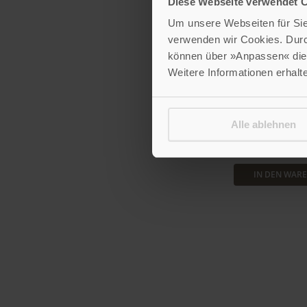
Diese Webseite verwendet 
Um unsere Webseiten für Sie 
verwenden wir Cookies. Dur
können über »Anpassen« die 
Weitere Informationen erhalt
Der Enzk
Historisches und
Band 1
Alle ablehnen
18,00
IN DEN WAR