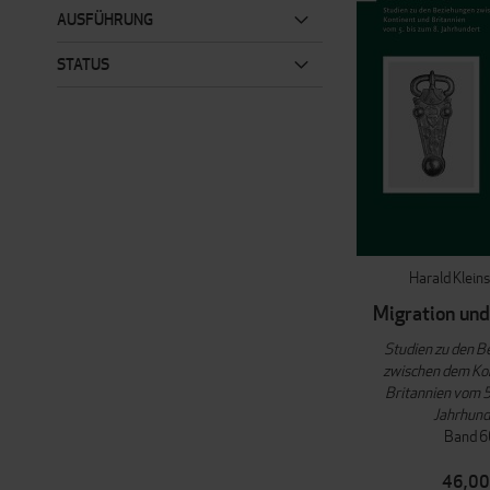
AUSFÜHRUNG
STATUS
Harald Klein
Migration und
Studien zu den 
zwischen dem Ko
Britannien vom 5.
Jahrhund
Band 6
46,00