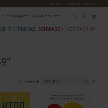
ANMELDEN
EIN KONTO ERSTELLEN
MEIN WA
Suche
LD
THORBECKE
SCHWABEN
VER SACRUM
69"
Sortieren nach
IN
AUFSTEI
REIHENF