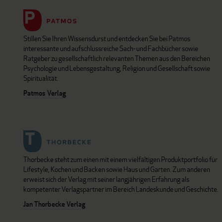
Stillen Sie Ihren Wissensdurst und entdecken Sie bei Patmos
interessante und aufschlussreiche Sach- und Fachbücher sowie
Ratgeber zu gesellschaftlich relevanten Themen aus den Bereichen
Psychologie und Lebensgestaltung, Religion und Gesellschaft sowie
Spiritualität.
Patmos Verlag
Thorbecke steht zum einen mit einem vielfältigen Produktportfolio für
Lifestyle, Kochen und Backen sowie Haus und Garten. Zum anderen
erweist sich der Verlag mit seiner langjährigen Erfahrung als
kompetenter Verlagspartner im Bereich Landeskunde und Geschichte.
Jan Thorbecke Verlag