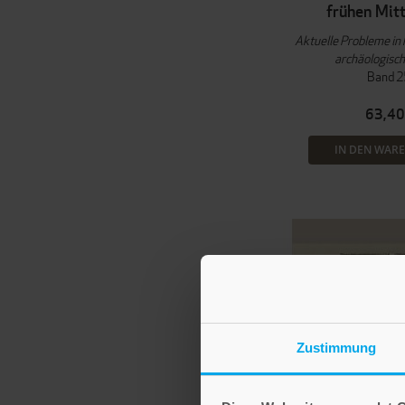
frühen Mitt
Aktuelle Probleme in 
archäologisch
Band 2
63,40
IN DEN WAR
Zustimmung