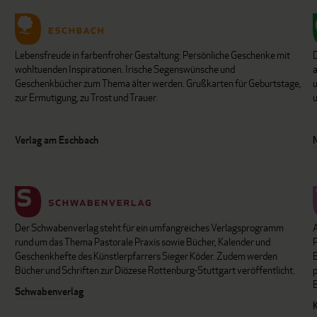
Lebensfreude in farbenfroher Gestaltung: Persönliche Geschenke mit
wohltuenden Inspirationen. Irische Segenswünsche und
Geschenkbücher zum Thema älter werden. Grußkarten für Geburtstage,
u
zur Ermutigung, zu Trost und Trauer.
u
Verlag am Eschbach
Der Schwabenverlag steht für ein umfangreiches Verlagsprogramm
P
rund um das Thema Pastorale Praxis sowie Bücher, Kalender und
B
Geschenkhefte des Künstlerpfarrers Sieger Köder. Zudem werden
Bücher und Schriften zur Diözese Rottenburg-Stuttgart veröffentlicht.
Schwabenverlag