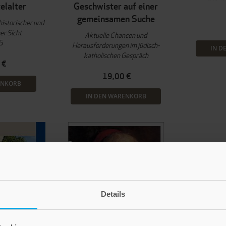
elalter
Geschwister auf einer
gemeinsamen Suche
historischer und
er Sicht
Aktuelle Chancen und
5
Herausforderungen im jüdisch-
IN D
katholischen Gespräch
 €
19,00 €
ENKORB
IN DEN WARENKORB
Details