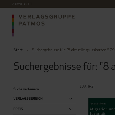
DIREKT
ZUR WEBSEITE
ZUM
INHALT
Start
Suchergebnisse für: "8 aktuelle grusskarten 57
Suchergebnisse für: "8
10
Artikel
Suche verfeinern
VERLAGSBEREICH
PREIS