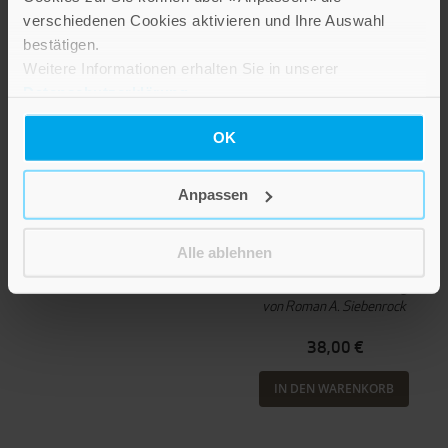
verschiedenen Cookies aktivieren und Ihre Auswahl
bestätigen.
Weitere Informationen erhalten Sie in unserer
Datenschutzerklärung
.
NEUERSCHEINUNG
Der Enzkreis
Günter Biemer
Historisches und Aktuelles
OK
James Derek Holmes
Band 16
Roman A. Siebenrock
Anpassen
18,00 €
Leben als Ringen um
die Wahrheit
IN DEN WARENKORB
Alle ablehnen
Ein Newman Lesebuch - Mit
einer aktuellen Einführung
von Roman A. Siebenrock
38,00 €
IN DEN WARENKORB