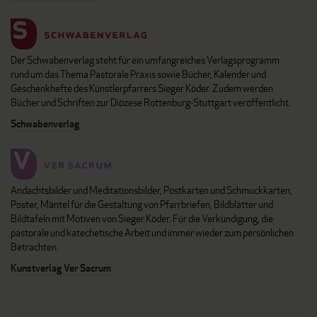
Der Schwabenverlag steht für ein umfangreiches Verlagsprogramm
rund um das Thema Pastorale Praxis sowie Bücher, Kalender und
Geschenkhefte des Künstlerpfarrers Sieger Köder. Zudem werden
Bücher und Schriften zur Diözese Rottenburg-Stuttgart veröffentlicht.
Schwabenverlag
Andachtsbilder und Meditationsbilder, Postkarten und Schmuckkarten,
Poster, Mäntel für die Gestaltung von Pfarrbriefen, Bildblätter und
Bildtafeln mit Motiven von Sieger Köder. Für die Verkündigung, die
pastorale und katechetische Arbeit und immer wieder zum persönlichen
Betrachten.
Kunstverlag Ver Sacrum