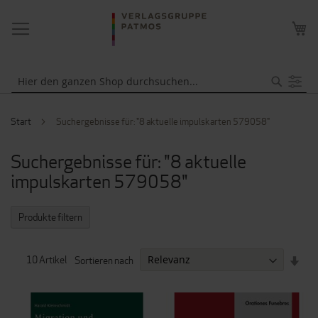
NAVIGATION
ME
UMSCHALTEN
WA
Suche
Start
Suchergebnisse für: "8 aktuelle impulskarten 579058"
Suchergebnisse für: "8 aktuelle
impulskarten 579058"
Produkte filtern
IN
10
Artikel
Sortieren nach
AUF
REI