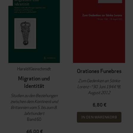
Harald Kleinschmidt
Orationes Funebres
Migration und
Zum Gedenken an Sönke
Identität
Lorenz - *30. Juni 1944 †8.
August 2012
Studien zu den Beziehungen
zwischen dem Kontinent und
6,80 €
Britannien vom 5. bis zum 8.
Jahrhundert
IN DEN WARENKORB
Band 60
46,00 €