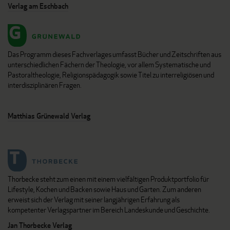
Verlag am Eschbach
Das Programm dieses Fachverlages umfasst Bücher und Zeitschriften aus
unterschiedlichen Fächern der Theologie, vor allem Systematische und
Pastoraltheologie, Religionspädagogik sowie Titel zu interreligiösen und
interdisziplinären Fragen.
Matthias Grünewald Verlag
Thorbecke steht zum einen mit einem vielfältigen Produktportfolio für
Lifestyle, Kochen und Backen sowie Haus und Garten. Zum anderen
erweist sich der Verlag mit seiner langjährigen Erfahrung als
kompetenter Verlagspartner im Bereich Landeskunde und Geschichte.
Jan Thorbecke Verlag