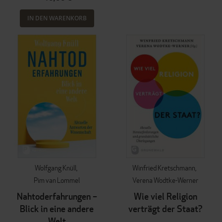
IN DEN WARENKORB
Wolfgang Knüll
Winfried Kretschmann
Pim van Lommel
Verena Wodtke-Werner
Nahtoderfahrungen –
Wie viel Religion
Blick in eine andere
verträgt der Staat?
Welt