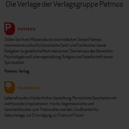
Die Verlage der Verlagsgruppe Patmos
Stillen Sie Ihren Wissensdurst und entdecken Sie bei Patmos
interessante und aufschlussreiche Sach- und Fachbücher sowie
Ratgeber zu gesellschaftlich relevanten Themen aus den Bereichen
Psychologie und Lebensgestaltung, Religion und Gesellschaft sowie
Spiritualität.
Patmos Verlag
Lebensfreude in farbenfroher Gestaltung: Persönliche Geschenke mit
wohltuenden Inspirationen. Irische Segenswünsche und
Geschenkbücher zum Thema älter werden. Grußkarten für
Geburtstage, zur Ermutigung, zu Trost und Trauer.