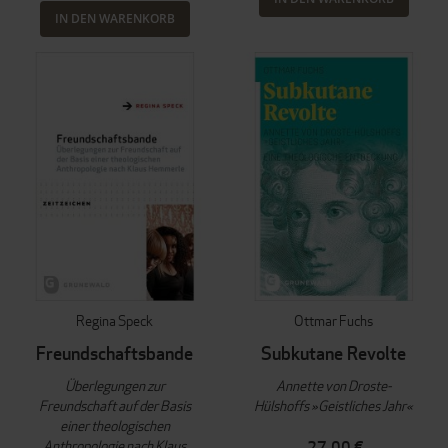
IN DEN WARENKORB
Regina Speck
Ottmar Fuchs
Freundschaftsbande
Subkutane Revolte
Überlegungen zur
Annette von Droste-
Freundschaft auf der Basis
Hülshoffs »Geistliches Jahr«
einer theologischen
Anthropologie nach Klaus
27,00 €