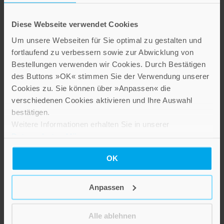
Die Berechnung der
Eine Blumenmalerin
Glückseligkeit
sollt' ich sein!
Diese Webseite verwendet Cookies
Statistik und Politik in
Künstlerinnen von Maria
Um unsere Webseiten für Sie optimal zu gestalten und
Deutschland und Frankreich
Sibylla Merian bis Georgia
fortlaufend zu verbessern sowie zur Abwicklung von
im späten Ancien Régime
O`Keeffe
Band 78
Bestellungen verwenden wir Cookies. Durch Bestätigen
17,99 €
des Buttons »OK« stimmen Sie der Verwendung unserer
67,00 €
Cookies zu. Sie können über »Anpassen« die
IN DEN WARENKORB
verschiedenen Cookies aktivieren und Ihre Auswahl
IN DEN WARENKORB
bestätigen.
Weitere Informationen erhalten Sie in unserer
Datenschutzerklärung
.
OK
Anpassen
Alle ablehnen