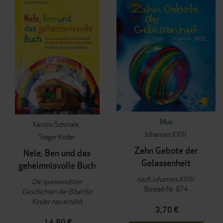
Mini
Kerstin Schmale
Johannes XXIII.
Sieger Köder
Zehn Gebote der
Nele, Ben und das
Gelassenheit
geheimnisvolle Buch
nach Johannes XXIII.
Die spannendsten
Bestell-Nr: 874
Geschichten der Bibel für
Kinder neu erzählt
3,70 €
14,90 €