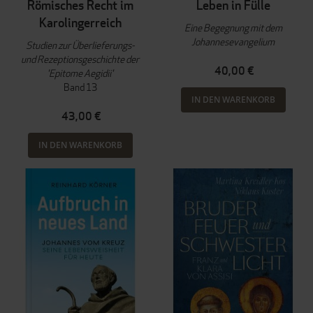
Römisches Recht im
Leben in Fülle
Karolingerreich
Eine Begegnung mit dem
Johannesevangelium
Studien zur Überlieferungs-
und Rezeptionsgeschichte der
40,00 €
'Epitome Aegidii'
Band 13
IN DEN WARENKORB
43,00 €
IN DEN WARENKORB