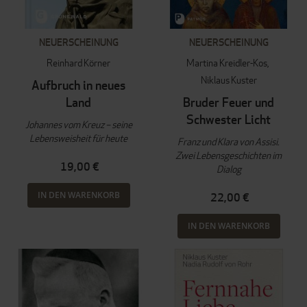
NEUERSCHEINUNG
NEUERSCHEINUNG
Reinhard Körner
Martina Kreidler-Kos
Niklaus Kuster
Aufbruch in neues
Land
Bruder Feuer und
Schwester Licht
Johannes vom Kreuz – seine
Lebensweisheit für heute
Franz und Klara von Assisi.
Zwei Lebensgeschichten im
19,00 €
Dialog
IN DEN WARENKORB
22,00 €
IN DEN WARENKORB