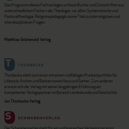
Das Programm dieses Fachverlages umfasst Bücher und Zeitschriften aus
unterschiedlichen Fächern der Theologie, vor allem Systematische und
Pastoraltheologie, Religionspädagogik sowie Titel zu interreligiösen und
interdisziplinären Fragen.
Matthias Grünewald Verlag
Thorbecke steht zum einen mit einem vielfältigen Produktportfolio für
Lifestyle, Kochen und Backen sowie Haus und Garten. Zum anderen
erweist sich der Verlag mit seiner langjährigen Erfahrung als
kompetenter Verlagspartner im Bereich Landeskunde und Geschichte.
Jan Thorbecke Verlag
Der Schwabenverlag steht für ein umfangreiches Verlagsprogramm