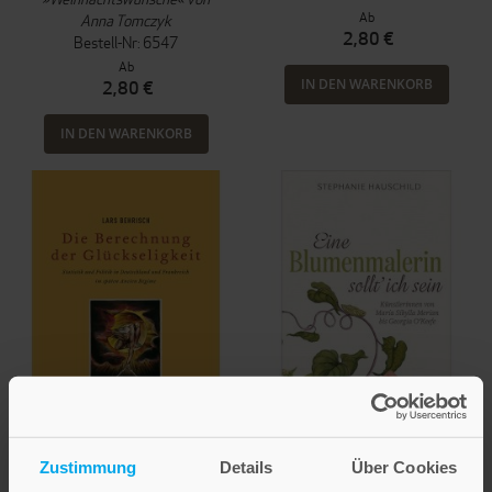
Ab
Anna Tomczyk
2,80 €
Bestell-Nr: 6547
Ab
IN DEN WARENKORB
2,80 €
IN DEN WARENKORB
Lars Behrisch
Stephanie Hauschild
Zustimmung
Details
Über Cookies