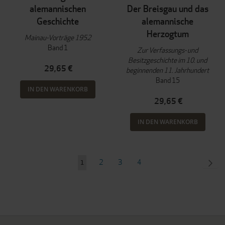
alemannischen
Der Breisgau und das
Geschichte
alemannische
Herzogtum
Mainau-Vorträge 1952
Band 1
Zur Verfassungs- und
Besitzgeschichte im 10. und
29,65 €
beginnenden 11. Jahrhundert
Band 15
IN DEN WARENKORB
29,65 €
IN DEN WARENKORB
Seite
Seite
Seite
Seite
SEI
WEI
2
3
4
Sie
1
lesen
gerade
Seite