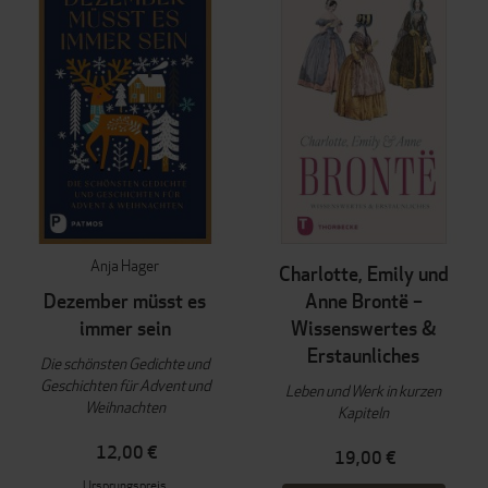
Anja Hager
Charlotte, Emily und
Dezember müsst es
Anne Brontë –
immer sein
Wissenswertes &
Erstaunliches
Die schönsten Gedichte und
Geschichten für Advent und
Leben und Werk in kurzen
Weihnachten
Kapiteln
12,00 €
19,00 €
Ursprungspreis