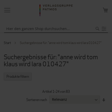
NAVIGATION
ME
UMSCHALTEN
WA
Suche
Start
Suchergebnisse für: "anne wird tom klaus wird lara 010427"
Suchergebnisse für: "anne wird tom
klaus wird lara 010427"
Produkte filtern
Artikel
1
-
24
von
83
IN
Sortieren nach
AUF
REI