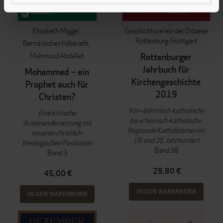
Elisabeth Migge
Geschichtsverein der Diözese
Rottenburg-Stuttgart
Bernd Jochen Hilberath
Mahmoud Abdallah
Rottenburger
Jahrbuch für
Mohammed – ein
Kirchengeschichte
Prophet auch für
2019
Christen?
Von »böhmisch-katholisch«
Eine kritische
bis »rheinisch-katholisch«.
Auseinandersetzung mit
Regionale Katholizismen im
neueren christlich-
19. und 20. Jahrhundert
theologischen Positionen
Band 38
Band 3
29,80 €
45,00 €
IN DEN WARENKORB
IN DEN WARENKORB