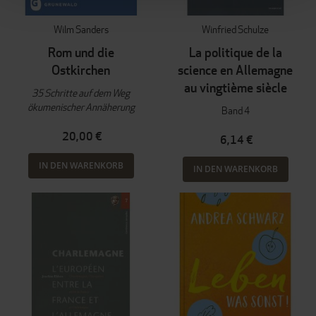
Wilm Sanders
Winfried Schulze
Rom und die
La politique de la
Ostkirchen
science en Allemagne
au vingtième siècle
35 Schritte auf dem Weg
ökumenischer Annäherung
Band 4
20,00 €
6,14 €
IN DEN WARENKORB
IN DEN WARENKORB