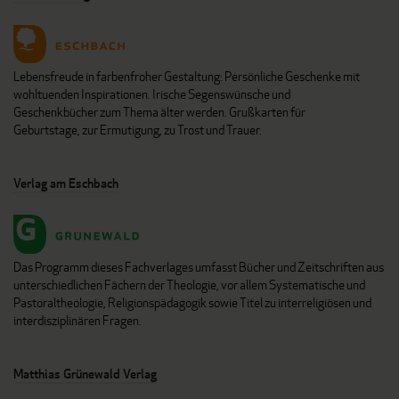
Lebensfreude in farbenfroher Gestaltung: Persönliche Geschenke mit
wohltuenden Inspirationen. Irische Segenswünsche und
Geschenkbücher zum Thema älter werden. Grußkarten für
Geburtstage, zur Ermutigung, zu Trost und Trauer.
Verlag am Eschbach
Das Programm dieses Fachverlages umfasst Bücher und Zeitschriften aus
unterschiedlichen Fächern der Theologie, vor allem Systematische und
Pastoraltheologie, Religionspädagogik sowie Titel zu interreligiösen und
interdisziplinären Fragen.
Matthias Grünewald Verlag