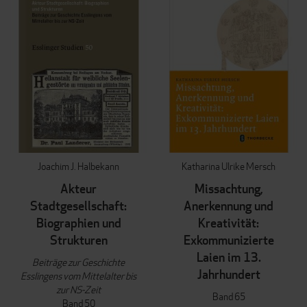
Joachim J. Halbekann
Katharina Ulrike Mersch
Akteur
Missachtung,
Stadtgesellschaft:
Anerkennung und
Biographien und
Kreativität:
Strukturen
Exkommunizierte
Laien im 13.
Beiträge zur Geschichte
Jahrhundert
Esslingens vom Mittelalter bis
zur NS-Zeit
Band 65
Band 50