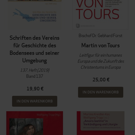
Bischof Dr. Gebhard Fürst
Schriften des Vereins
für Geschichte des
Martin von Tours
Bodensees und seiner
Leitfigur für ein humanes
Umgebung
Europa und die Zukunft des
Christentums in Europa
137. Heft (2019)
Band 137
25,00 €
19,90 €
IN DEN WARENKORB
IN DEN WARENKORB