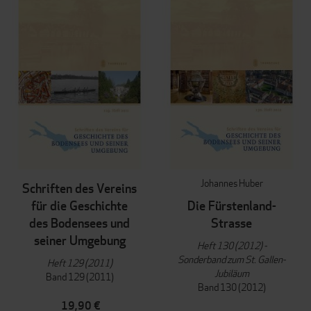
Johannes Huber
Schriften des Vereins
für die Geschichte
Die Fürstenland-
des Bodensees und
Strasse
seiner Umgebung
Heft 130 (2012) -
Sonderband zum St. Gallen-
Heft 129 (2011)
Jubiläum
Band 129 (2011)
Band 130 (2012)
19,90 €