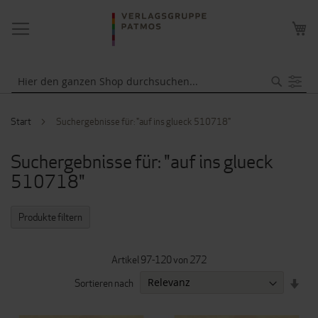
NAVIGATION
ME
UMSCHALTEN
WA
Suche
Start
Suchergebnisse für: "auf ins glueck 510718"
Suchergebnisse für: "auf ins glueck
510718"
Produkte filtern
Artikel
97
-
120
von
272
IN
Sortieren nach
AUF
REI