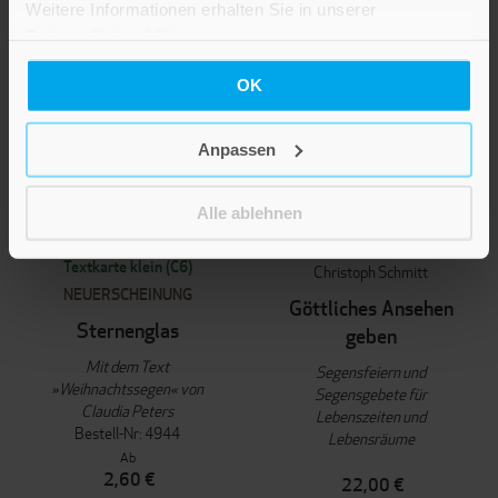
Weitere Informationen erhalten Sie in unserer
Datenschutzerklärung
.
OK
Anpassen
Alle ablehnen
Textkarte klein (C6)
Christoph Schmitt
NEUERSCHEINUNG
Göttliches Ansehen
Sternenglas
geben
Mit dem Text
Segensfeiern und
»Weihnachtssegen« von
Segensgebete für
Claudia Peters
Lebenszeiten und
Bestell-Nr: 4944
Lebensräume
Ab
2,60 €
22,00 €