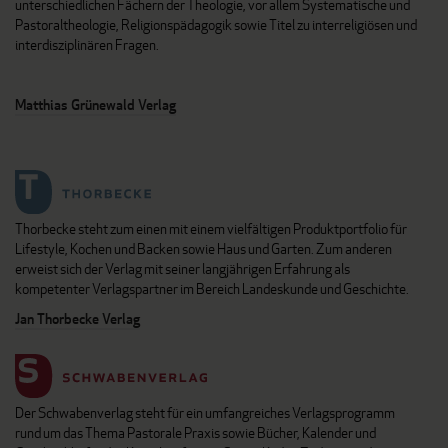
unterschiedlichen Fächern der Theologie, vor allem Systematische und
Pastoraltheologie, Religionspädagogik sowie Titel zu interreligiösen und
interdisziplinären Fragen.
Matthias Grünewald Verlag
Thorbecke steht zum einen mit einem vielfältigen Produktportfolio für
Lifestyle, Kochen und Backen sowie Haus und Garten. Zum anderen
erweist sich der Verlag mit seiner langjährigen Erfahrung als
kompetenter Verlagspartner im Bereich Landeskunde und Geschichte.
Jan Thorbecke Verlag
Der Schwabenverlag steht für ein umfangreiches Verlagsprogramm
rund um das Thema Pastorale Praxis sowie Bücher, Kalender und