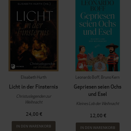
Elisabeth Hurth
Leonardo Boff
Bruno Kern
Licht in der Finsternis
Gepriesen seien Ochs
und Esel
Christuslegenden zur
Weihnacht
Kleines Lob der Weihnacht
24,00 €
12,00 €
IN DEN WARENKORB
IN DEN WARENKORB