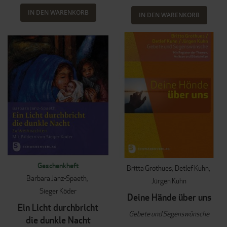
IN DEN WARENKORB
IN DEN WARENKORB
Geschenkheft
Britta Grothues
Detlef Kuhn
Barbara Janz-Spaeth
Jürgen Kuhn
Sieger Köder
Deine Hände über uns
Ein Licht durchbricht
Gebete und Segenswünsche
die dunkle Nacht