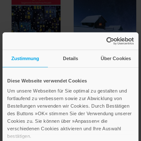
Mini Präsent
Textkarte klein (C6)
Zustimmung
Details
Über Cookies
Friede auf Erden
Weihnachtsfrieden
Segensreiche Weihnachtszeit
Mit dem Text
Diese Webseite verwendet Cookies
Bestell-Nr: 71048
»Weihnachtssegen« aus
Irland
Um unsere Webseiten für Sie optimal zu gestalten und
Bestell-Nr: 4911
3,70 €
fortlaufend zu verbessern sowie zur Abwicklung von
Ab
Bestellungen verwenden wir Cookies. Durch Bestätigen
2,60 €
IN DEN WARENKORB
des Buttons »OK« stimmen Sie der Verwendung unserer
Cookies zu. Sie können über »Anpassen« die
IN DEN WARENKORB
verschiedenen Cookies aktivieren und Ihre Auswahl
bestätigen.