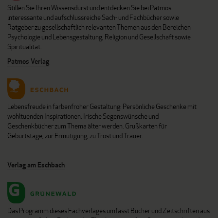
Stillen Sie Ihren Wissensdurst und entdecken Sie bei Patmos
interessante und aufschlussreiche Sach- und Fachbücher sowie
Ratgeber zu gesellschaftlich relevanten Themen aus den Bereichen
Psychologie und Lebensgestaltung, Religion und Gesellschaft sowie
Spiritualität.
Patmos Verlag
Lebensfreude in farbenfroher Gestaltung: Persönliche Geschenke mit
wohltuenden Inspirationen. Irische Segenswünsche und
Geschenkbücher zum Thema älter werden. Grußkarten für
Geburtstage, zur Ermutigung, zu Trost und Trauer.
Verlag am Eschbach
Das Programm dieses Fachverlages umfasst Bücher und Zeitschriften aus