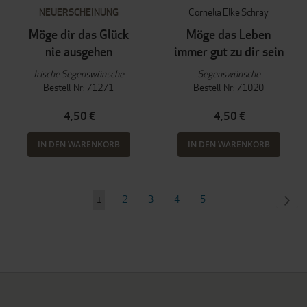
NEUERSCHEINUNG
Cornelia Elke Schray
Möge dir das Glück
Möge das Leben
nie ausgehen
immer gut zu dir sein
Irische Segenswünsche
Segenswünsche
Bestell-Nr: 71271
Bestell-Nr: 71020
4,50 €
4,50 €
IN DEN WARENKORB
IN DEN WARENKORB
Seite
Seite
Seite
Seite
Seite
SEI
WEI
2
3
4
5
Sie
1
lesen
gerade
Seite