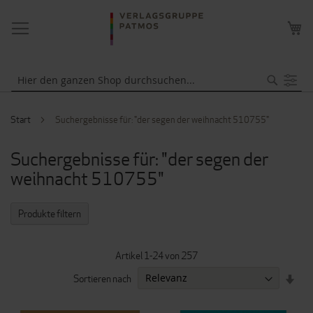
NAVIGATION
ME
UMSCHALTEN
WA
Suche
Start
Suchergebnisse für: "der segen der weihnacht 510755"
Suchergebnisse für: "der segen der
weihnacht 510755"
Produkte filtern
Artikel
1
-
24
von
257
IN
Sortieren nach
AUF
REI