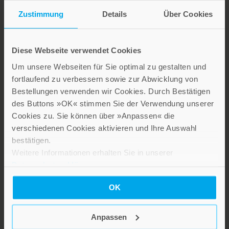
Die Verlage der Verlagsgruppe Patmos
Zustimmung
Details
Über Cookies
Diese Webseite verwendet Cookies
Um unsere Webseiten für Sie optimal zu gestalten und
Stillen Sie Ihren Wissensdurst und entdecken Sie bei Patmos
fortlaufend zu verbessern sowie zur Abwicklung von
interessante und aufschlussreiche Sach- und Fachbücher sowie
Bestellungen verwenden wir Cookies. Durch Bestätigen
Ratgeber zu gesellschaftlich relevanten Themen aus den Bereichen
des Buttons »OK« stimmen Sie der Verwendung unserer
Psychologie und Lebensgestaltung, Religion und Gesellschaft sowie
Cookies zu. Sie können über »Anpassen« die
Spiritualität.
verschiedenen Cookies aktivieren und Ihre Auswahl
Patmos Verlag
bestätigen.
Weitere Informationen erhalten Sie in unserer
Datenschutzerklärung
.
Lebensfreude in farbenfroher Gestaltung: Persönliche Geschenke mit
OK
wohltuenden Inspirationen. Irische Segenswünsche und
Geschenkbücher zum Thema älter werden. Grußkarten für
Geburtstage, zur Ermutigung, zu Trost und Trauer.
Anpassen