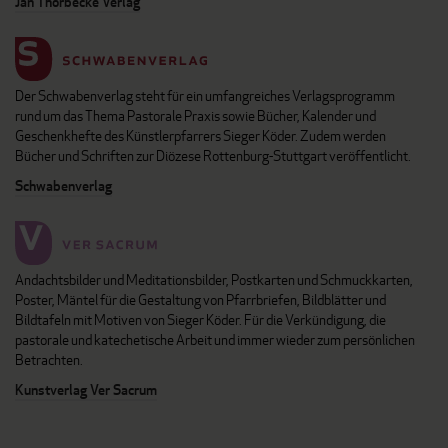
Jan Thorbecke Verlag
Der Schwabenverlag steht für ein umfangreiches Verlagsprogramm
rund um das Thema Pastorale Praxis sowie Bücher, Kalender und
Geschenkhefte des Künstlerpfarrers Sieger Köder. Zudem werden
Bücher und Schriften zur Diözese Rottenburg-Stuttgart veröffentlicht.
Schwabenverlag
Andachtsbilder und Meditationsbilder, Postkarten und Schmuckkarten,
Poster, Mäntel für die Gestaltung von Pfarrbriefen, Bildblätter und
Bildtafeln mit Motiven von Sieger Köder. Für die Verkündigung, die
pastorale und katechetische Arbeit und immer wieder zum persönlichen
Betrachten.
Kunstverlag Ver Sacrum