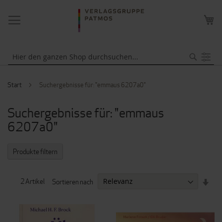
NAVIGATION
ME
UMSCHALTEN
WA
Suche
Start
Suchergebnisse für: "emmaus 6207a0"
Suchergebnisse für: "emmaus
6207a0"
Produkte filtern
IN
2
Artikel
Sortieren nach
AUF
REI