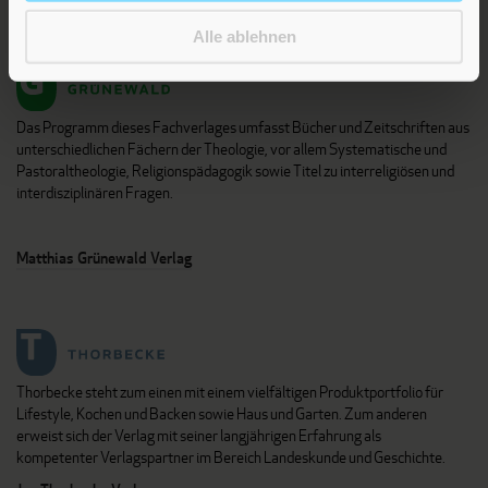
Verlag am Eschbach
Alle ablehnen
Das Programm dieses Fachverlages umfasst Bücher und Zeitschriften aus
unterschiedlichen Fächern der Theologie, vor allem Systematische und
Pastoraltheologie, Religionspädagogik sowie Titel zu interreligiösen und
interdisziplinären Fragen.
Matthias Grünewald Verlag
Thorbecke steht zum einen mit einem vielfältigen Produktportfolio für
Lifestyle, Kochen und Backen sowie Haus und Garten. Zum anderen
erweist sich der Verlag mit seiner langjährigen Erfahrung als
kompetenter Verlagspartner im Bereich Landeskunde und Geschichte.