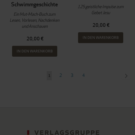
Schwimmgeschichte
125 geistliche Impulse zum
Gebet Jesu
Ein Mut-Mach-Buch zum
Lesen, Vorlesen, Nachdenken
20,00 €
und Anschauen
IN DEN WARENKORB
20,00 €
IN DEN WARENKORB
Seite
Seite
Seite
Seite
SEI
WEI
2
3
4
Sie
1
lesen
gerade
Seite