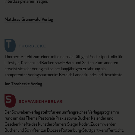
interdisziplinären Fragen.
Matthias Grünewald Verlag
Thorbecke steht zum einen mit einem vielfältigen Produktportfolio für
Lifestyle, Kochen und Backen sowie Haus und Garten. Zum anderen
erweist sich der Verlag mit seiner langjährigen Erfahrung als
kompetenter Verlagspartner im Bereich Landeskunde und Geschichte.
Jan Thorbecke Verlag
Der Schwabenverlag steht für ein umfangreiches Verlagsprogramm
rund um das Thema Pastorale Praxis sowie Bücher, Kalender und
Geschenkhefte des Künstlerpfarrers Sieger Köder. Zudem werden
Bücher und Schriften zur Diözese Rottenburg-Stuttgart veröffentlicht.