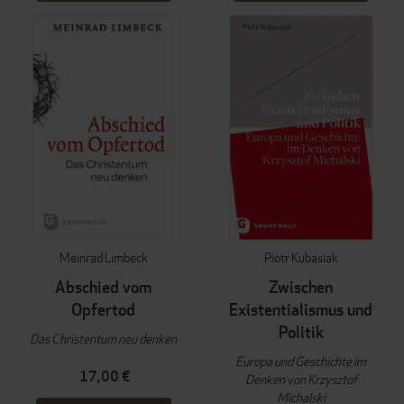
Meinrad Limbeck
Piotr Kubasiak
Abschied vom
Zwischen
Opfertod
Existentialismus und
Politik
Das Christentum neu denken
Europa und Geschichte im
17,00 €
Denken von Krzysztof
Michalski