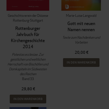
Geschichtsverein der Diözese
Marie-Luise Langwald
Rottenburg-Stuttgart
Gott mit neuen
Rottenburger
Namen nennen
Jahrbuch für
Texte zum Nachdenken und
Kirchengeschichte
Vorbeten
2014
20,00 €
Potestas ecclesiae. Zur
geistlichen und weltlichen
IN DEN WARENKORB
Herrschaft von Bischöfen und
Domkapiteln im Südwesten
des Reichen
Band 33
29,80 €
IN DEN WARENKORB