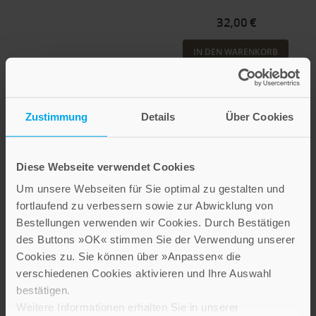
32,00 €
IN DEN WARENKORB
Zustimmung
Details
Über Cookies
Diese Webseite verwendet Cookies
Um unsere Webseiten für Sie optimal zu gestalten und
fortlaufend zu verbessern sowie zur Abwicklung von
Bestellungen verwenden wir Cookies. Durch Bestätigen
des Buttons »OK« stimmen Sie der Verwendung unserer
Cookies zu. Sie können über »Anpassen« die
BESTSELLER
Ernst Riegg
verschiedenen Cookies aktivieren und Ihre Auswahl
Wolfgang Raible
Dieter Groß
Konfliktbereitschaft
bestätigen.
und Mobilität
Kreuz und quer
Weitere Informationen erhalten Sie in unserer