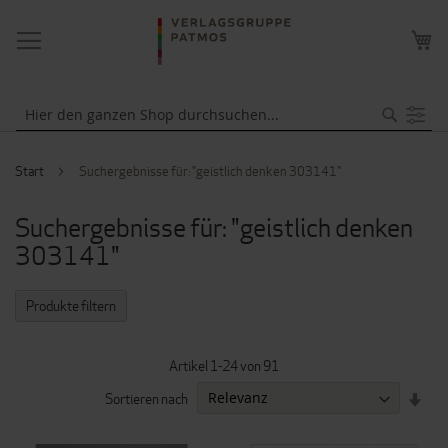
NAVIGATION
ME
UMSCHALTEN
WA
Suche
Start
Suchergebnisse für: "geistlich denken 303141"
Suchergebnisse für: "geistlich denken
303141"
Produkte filtern
Artikel
1
-
24
von
91
IN
Sortieren nach
AUF
REI