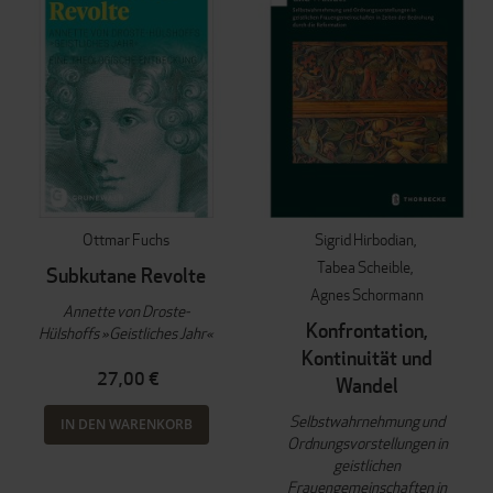
Ottmar Fuchs
Sigrid Hirbodian
Tabea Scheible
Subkutane Revolte
Agnes Schormann
Annette von Droste-
Konfrontation,
Hülshoffs »Geistliches Jahr«
Kontinuität und
27,00 €
Wandel
Selbstwahrnehmung und
IN DEN WARENKORB
Ordnungsvorstellungen in
geistlichen
Frauengemeinschaften in