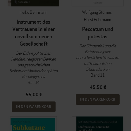
Heiko Behrmann
Wolfgang Stürner
Horst Fuhrmann
Instrument des
Vertrauens in einer
Peccatum und
unvollkommenen
potestas
Gesellschaft
Der Sündenfall und die
Entstehung der
Der Eid im politischen
herrscherlichen Gewalt im
Handeln, religiösen Denken
mittelalterlichen
und geschichtlichen
Staatsdenken
Selbstverständnis der späten
Band 11
Karolingerzeit
Band 4
45,50 €
55,00 €
IN DEN WARENKORB
IN DEN WARENKORB