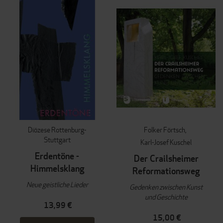
Diözese Rottenburg-
Folker Förtsch
Stuttgart
Karl-Josef Kuschel
Erdentöne -
Der Crailsheimer
Himmelsklang
Reformationsweg
Neue geistliche Lieder
Gedenken zwischen Kunst
und Geschichte
13,99 €
15,00 €