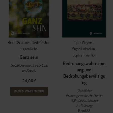
Britta Grothues
Detlef Kuhn
Tjark Wegner
Jürgen Kuhn
Sigrid Hirbodian
Sophie Froehlich
Ganz sein
Bedrohungswahrnehm
Geistliche Impulse für Leib
ung und
und Seele
Bedrohungsbewältigu
24,00 €
ng
Geistliche
IN DEN WARENKORB
Frauengemeinschaften in
Säkularisation und
Aufklärung
Band 88