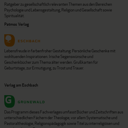
Ratgeber zu gesellschaftlich relevanten Themen aus den Bereichen
Psychologie und Lebensgestaltung, Religion und Gesellschaft sowie
Spiritualität.
Patmos Verlag
Lebensfreude in farbenfroher Gestaltung: Persönliche Geschenke mit
wohltuenden Inspirationen. Irische Segenswünsche und
Geschenkbücher zum Thema älter werden. Grußkarten für
Geburtstage, zur Ermutigung, zu Trost und Trauer.
Verlag am Eschbach
Das Programm dieses Fachverlages umfasst Bücher und Zeitschriften aus
unterschiedlichen Fächern der Theologie, vor allem Systematische und
Pastoraltheologie, Religionspädagogik sowie Titel zu interreligiösen und