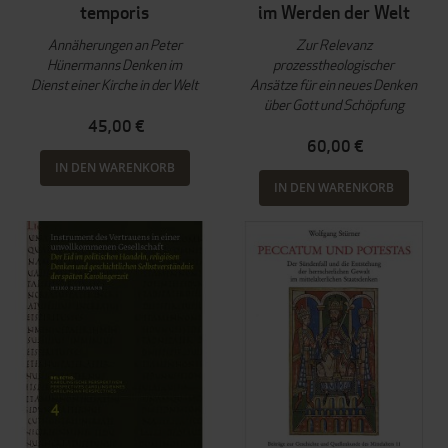
temporis
im Werden der Welt
Annäherungen an Peter
Zur Relevanz
Hünermanns Denken im
prozesstheologischer
Dienst einer Kirche in der Welt
Ansätze für ein neues Denken
über Gott und Schöpfung
45,00 €
60,00 €
IN DEN WARENKORB
IN DEN WARENKORB