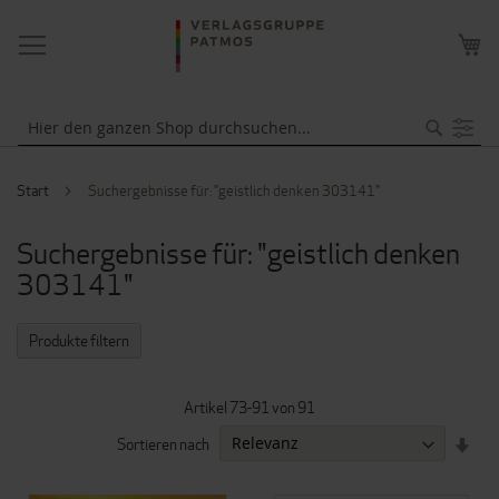
NAVIGATION
ME
UMSCHALTEN
WA
Suche
Start
Suchergebnisse für: "geistlich denken 303141"
Suchergebnisse für: "geistlich denken
303141"
Produkte filtern
Artikel
73
-
91
von
91
IN
Sortieren nach
AUF
REI