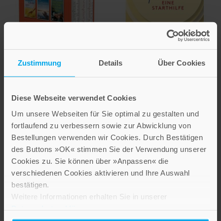
Zustimmung
Details
Über Cookies
Franz Kamphaus
Leo Bormans
Birgit Erdmann
Das Evangelium
Bärbel Jänicke
verkünden
Diese Webseite verwendet Cookies
Ab heute bin ich
Inspirationen zu den drei
Um unsere Webseiten für Sie optimal zu gestalten und
Optimist!
Lesejahren A, B, C
fortlaufend zu verbessern sowie zur Abwicklung von
Eine Starthilfe
Bestellungen verwenden wir Cookies. Durch Bestätigen
48,00 €
des Buttons »OK« stimmen Sie der Verwendung unserer
16,99 €
Nicht auf Lager
Cookies zu. Sie können über »Anpassen« die
verschiedenen Cookies aktivieren und Ihre Auswahl
Nicht auf Lager
bestätigen.
Weitere Informationen erhalten Sie in unserer
Datenschutzerklärung
.