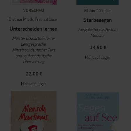
VORSCHAU
Bistum Münster
Dietmar Mieth
Freimut Löser
Sterbesegen
Unterscheiden lernen
Ausgabe für das Bistum
Münster
Meister Eckharts Erfurter
Lehrgespräche.
14,90 €
Mittelhochdeutscher Text
und neuhochdeutsche
Nicht auf Lager
Übersetzung
22,00 €
Nicht auf Lager