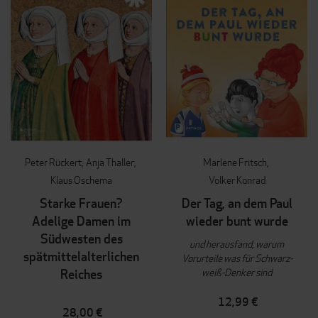
Peter Rückert
Anja Thaller
Marlene Fritsch
Klaus Oschema
Volker Konrad
Starke Frauen?
Der Tag, an dem Paul
Adelige Damen im
wieder bunt wurde
Südwesten des
und herausfand, warum
spätmittelalterlichen
Vorurteile was für Schwarz-
weiß-Denker sind
Reiches
12,99 €
28,00 €