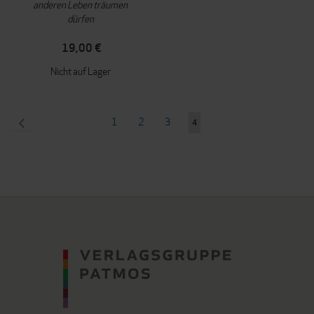
anderen Leben träumen
dürfen
19,00 €
Nicht auf Lager
Seite
SEITE
ZURÜCK
Seite
Seite
Seite
1
2
3
Sie
4
lesen
gerade
Seite