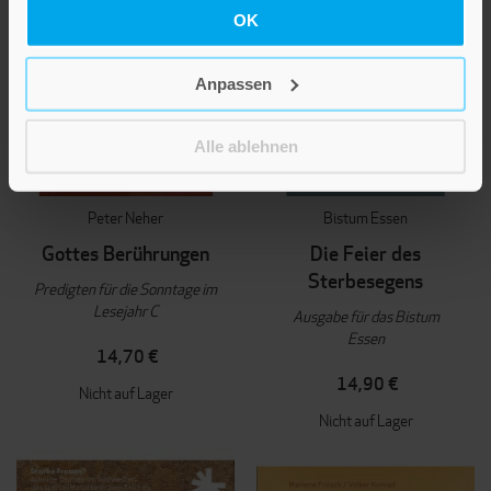
OK
Anpassen
Alle ablehnen
Peter Neher
Bistum Essen
Gottes Berührungen
Die Feier des
Sterbesegens
Predigten für die Sonntage im
Lesejahr C
Ausgabe für das Bistum
Essen
14,70 €
14,90 €
Nicht auf Lager
Nicht auf Lager