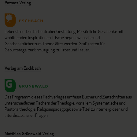
Patmos Verlag
Lebensfreude in farbenfroher Gestaltung: Persönliche Geschenke mit
wohltuenden Inspirationen. Irische Segenswünsche und
Geschenkbücher zum Thema älter werden. Grußkarten für
Geburtstage, zur Ermutigung, zu Trost und Trauer.
Verlag am Eschbach
Das Programm dieses Fachverlages umfasst Bücher und Zeitschriften aus
unterschiedlichen Fächern der Theologie, vor allem Systematische und
Pastoraltheologie, Religionspädagogik sowie Titel zu interreligiösen und
interdisziplinären Fragen.
Matthias Grünewald Verlag