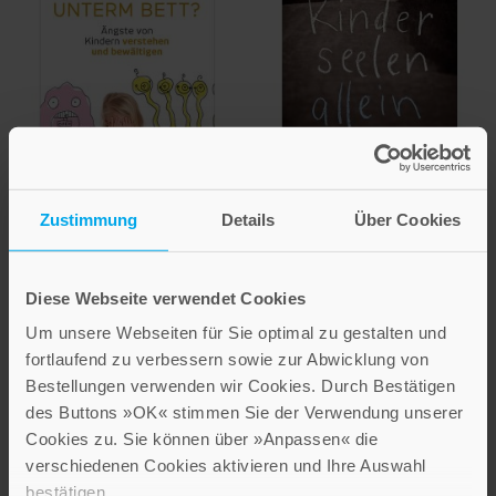
Monika Specht-Tomann
Ann Helena Neudek
Zustimmung
Details
Über Cookies
Was macht das
Kinderseelenallein
Monster unterm
Die Narben meiner Kindheit
Diese Webseite verwendet Cookies
Bett?
und wie ich ins Leben fand
Um unsere Webseiten für Sie optimal zu gestalten und
Ängste von Kindern
19,99 €
fortlaufend zu verbessern sowie zur Abwicklung von
verstehen und bewältigen
Bestellungen verwenden wir Cookies. Durch Bestätigen
IN DEN WARENKORB
14,99 €
des Buttons »OK« stimmen Sie der Verwendung unserer
Cookies zu. Sie können über »Anpassen« die
IN DEN WARENKORB
verschiedenen Cookies aktivieren und Ihre Auswahl
bestätigen.