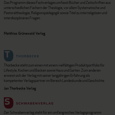
Das Programm dieses Fachverlages umfasst Bücher und Zeitschriften aus
unterschiedlichen Fächern der Theologie, vor allem Systematische und
Pastoraltheologie, Religionspädagogik sowie Titel zu interreligiösen und
interdisziplinären Fragen.
Matthias Grünewald Verlag
Thorbecke steht zum einen mit einem vielfältigen Produktportfolio für
Lifestyle, Kochen und Backen sowie Haus und Garten. Zum anderen
erweist sich der Verlag mit seiner langjährigen Erfahrung als
kompetenter Verlagspartner im Bereich Landeskunde und Geschichte.
Jan Thorbecke Verlag
Der Schwabenverlag steht für ein umfangreiches Verlagsprogramm