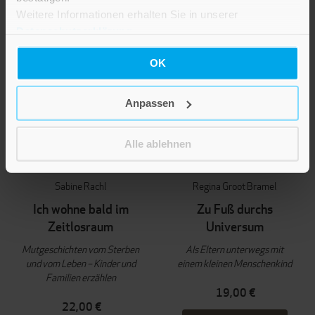
Weitere Informationen erhalten Sie in unserer
Datenschutzerklärung
.
OK
Anpassen
Alle ablehnen
Sabine Rachl
Regina Groot Bramel
Ich wohne bald im
Zu Fuß durchs
Zeitlosraum
Universum
Mutgeschichten vom Sterben
Als Eltern unterwegs mit
und vom Leben – Kinder und
einem kleinen Menschenkind
Familien erzählen
19,00 €
22,00 €