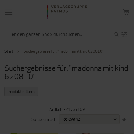
NAVIGATION
ME
UMSCHALTEN
WA
Suche
Start
Suchergebnisse für: "madonna mit kind 620810"
Suchergebnisse für: "madonna mit kind
620810"
Produkte filtern
Artikel
1
-
24
von
169
IN
Sortieren nach
AUF
REI