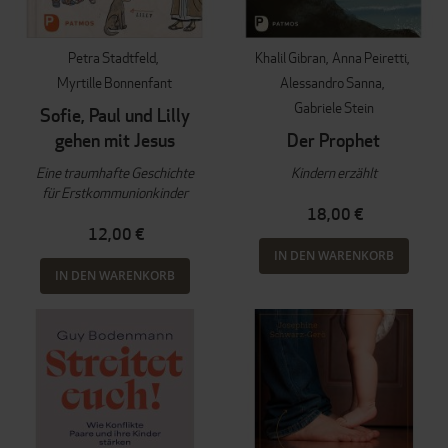
Petra Stadtfeld
Khalil Gibran
Anna Peiretti
Myrtille Bonnenfant
Alessandro Sanna
Gabriele Stein
Sofie, Paul und Lilly
gehen mit Jesus
Der Prophet
Eine traumhafte Geschichte
Kindern erzählt
für Erstkommunionkinder
18,00 €
12,00 €
IN DEN WARENKORB
IN DEN WARENKORB