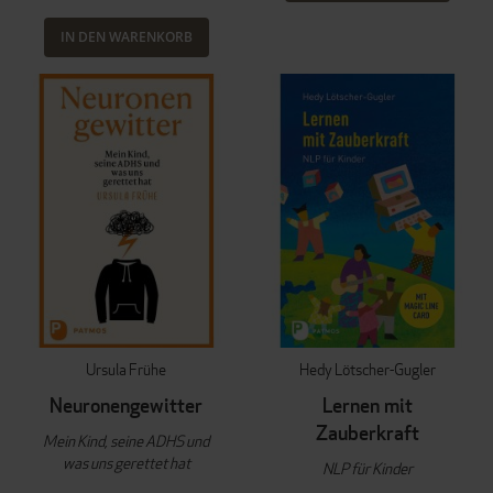
IN DEN WARENKORB
Ursula Frühe
Hedy Lötscher-Gugler
Neuronengewitter
Lernen mit
Zauberkraft
Mein Kind, seine ADHS und
was uns gerettet hat
NLP für Kinder