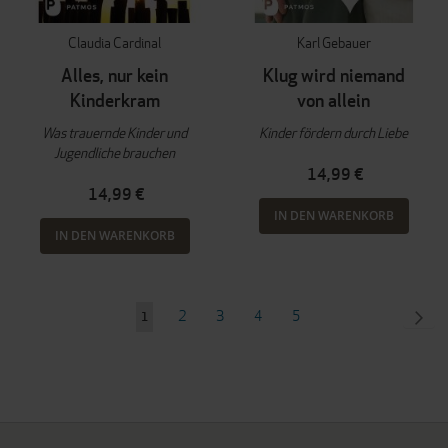
Claudia Cardinal
Karl Gebauer
Alles, nur kein
Klug wird niemand
Kinderkram
von allein
Was trauernde Kinder und
Kinder fördern durch Liebe
Jugendliche brauchen
14,99 €
14,99 €
IN DEN WARENKORB
IN DEN WARENKORB
Seite
Seite
Seite
Seite
Seite
SEI
WEI
2
3
4
5
Sie
1
lesen
gerade
Seite