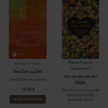
Präsent Premium
Michael H. F. Brock
Claudia Peters
Von Zeit zu Zeit
Alt werden ist ein
Geschichten aus Liebenau
Glück
15,00 €
Eine Liebeserklärung an die
zweite Lebenshälfte
IN DEN WARENKORB
Bestell-Nr: 71114