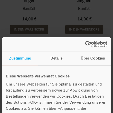
Engel
Segnen
Band 53
Band 50
14,00 €
14,00 €
IN DEN WARENKORB
IN DEN WARENKORB
Zustimmung
Details
Über Cookies
Diese Webseite verwendet Cookies
Um unsere Webseiten für Sie optimal zu gestalten und
fortlaufend zu verbessern sowie zur Abwicklung von
Bestellungen verwenden wir Cookies. Durch Bestätigen
des Buttons »OK« stimmen Sie der Verwendung unserer
Marie-Luise Langwald
Marie-Luise Langwald
Cookies zu. Sie können über »Anpassen« die
Isolde Niehüser
Isolde Niehüser