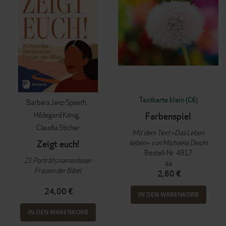
Textkarte klein (C6)
Barbara Janz-Spaeth
Hildegard König
Farbenspiel
Claudia Sticher
Mit dem Text »Das Leben
lieben« von Michaela Deichl
Zeigt euch!
Bestell-Nr: 4917
21 Porträts namenloser
Ab
Frauen der Bibel
2,60 €
24,00 €
IN DEN WARENKORB
IN DEN WARENKORB