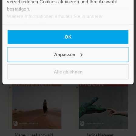
verschiedenen Cookies aktivieren und Ihre Auswahl
Glauben
Loslassen
bestätigen.
Weitere Informationen erhalten Sie in unserer
Band 51
Band 54
Datenschutzerklärung
.
14,00 €
14,00 €
OK
IN DEN WARENKORB
IN DEN WARENKORB
Anpassen
Alle ablehnen
Marie-Luise Langwald
Isolde Niehüser