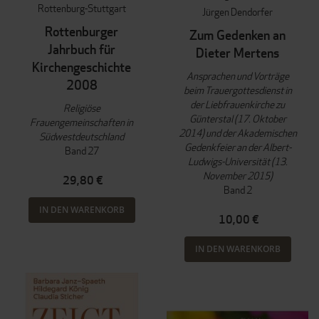
Rottenburg-Stuttgart
Jürgen Dendorfer
Rottenburger
Zum Gedenken an
Jahrbuch für
Dieter Mertens
Kirchengeschichte
Ansprachen und Vorträge
2008
beim Trauergottesdienst in
der Liebfrauenkirche zu
Religiöse
Günterstal (17. Oktober
Frauengemeinschaften in
2014) und der Akademischen
Südwestdeutschland
Gedenkfeier an der Albert-
Band 27
Ludwigs-Universität (13.
November 2015)
29,80 €
Band 2
IN DEN WARENKORB
10,00 €
IN DEN WARENKORB