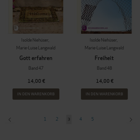
Isolde Niehüser
Isolde Niehüser
Marie-Luise Langwald
Marie-Luise Langwald
Gott erfahren
Freiheit
Band 47
Band 48
14,00 €
14,00 €
IN DEN WARENKORB
IN DEN WARENKORB
Seite
SEITE
ZURÜCK
Seite
Seite
Seite
Seite
SEI
WEI
1
2
4
5
Sie
3
lesen
gerade