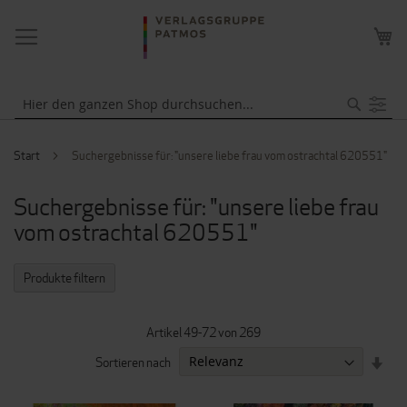
NAVIGATION
ME
UMSCHALTEN
WA
Suche
Start
Suchergebnisse für: "unsere liebe frau vom ostrachtal 620551"
Suchergebnisse für: "unsere liebe frau
vom ostrachtal 620551"
Produkte filtern
Artikel
49
-
72
von
269
IN
Sortieren nach
AUF
REI