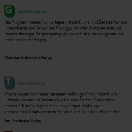
Das Programm dieses Fachverlages umfasst Bücher und Zeitschriften aus
unterschiedlichen Fächern der Theologie, vor allem Systematische und
Pastoraltheologie, Religionspädagogik sowie Titel zu interreligiösen und
interdisziplinären Fragen.
Matthias Grünewald Verlag
Thorbecke steht zum einen mit einem vielfältigen Produktportfolio für
Lifestyle, Kochen und Backen sowie Haus und Garten. Zum anderen
erweist sich der Verlag mit seiner langjährigen Erfahrung als
kompetenter Verlagspartner im Bereich Landeskunde und Geschichte.
Jan Thorbecke Verlag