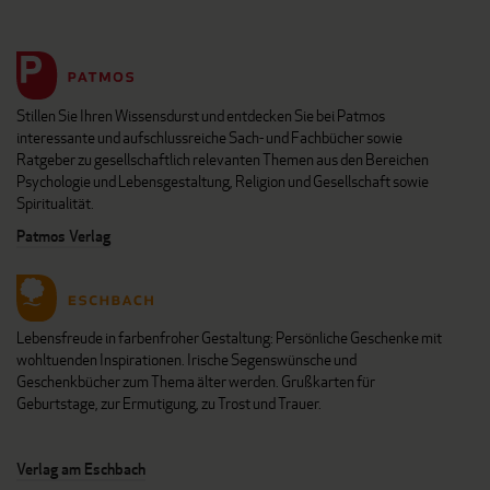
Stillen Sie Ihren Wissensdurst und entdecken Sie bei Patmos
interessante und aufschlussreiche Sach- und Fachbücher sowie
Ratgeber zu gesellschaftlich relevanten Themen aus den Bereichen
Psychologie und Lebensgestaltung, Religion und Gesellschaft sowie
Spiritualität.
Patmos Verlag
Lebensfreude in farbenfroher Gestaltung: Persönliche Geschenke mit
wohltuenden Inspirationen. Irische Segenswünsche und
Geschenkbücher zum Thema älter werden. Grußkarten für
Geburtstage, zur Ermutigung, zu Trost und Trauer.
Verlag am Eschbach