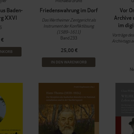
yler
Michaela Grund
U
aus Baden-
Friedenswahrung im Dorf
Vor Or
rg XXVI
Archive 
Das Wertheimer Zentgericht als
im digi
Instrument der Konfliktlösung
6
(1589–1611)
Vorträge de
Band 233
 €
Archivtags a
25,00 €
ENKORB
IN DEN WARENKORB
Ni