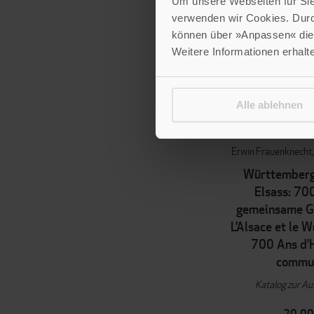
Um unsere Webseiten für Sie 
verwenden wir Cookies. Dur
können über »Anpassen« die 
Weitere Informationen erhalt
Alle ablehnen
Erwin Frauenknecht
Württemberg
Elsass: 70
gemeinsame Ge
L’Alsace et le 
700 Ans d’H
commu
Katalog zur Au
20,00