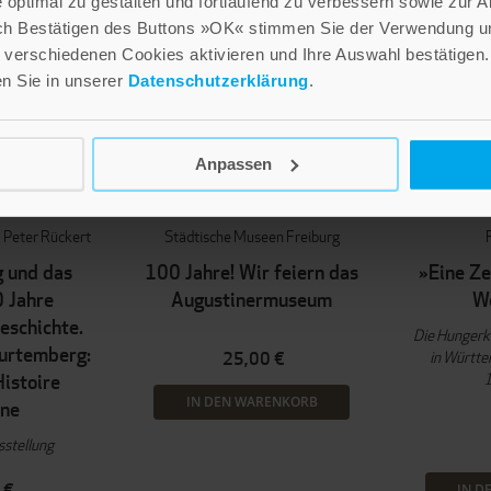
optimal zu gestalten und fortlaufend zu verbessern sowie zur 
ch Bestätigen des Buttons »OK« stimmen Sie der Verwendung un
verschiedenen Cookies aktivieren und Ihre Auswahl bestätigen.
en Sie in unserer
Datenschutzerklärung
.
Anpassen
Peter Rückert
Städtische Museen Freiburg
 und das
100 Jahre! Wir feiern das
»Eine Ze
0 Jahre
Augustinermuseum
We
schichte.
Die Hungerkr
Wurtemberg:
in Württ
25,00 €
istoire
IN DEN WARENKORB
ne
sstellung
 €
IN D