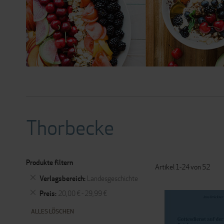
Thorbecke
Produkte filtern
Artikel
1
-
24
von
52
DIES
Verlagsbereich
Landesgeschichte
ENTFERNEN
DIES
Preis
20,00 € - 29,99 €
ENTFERNEN
ALLES LÖSCHEN