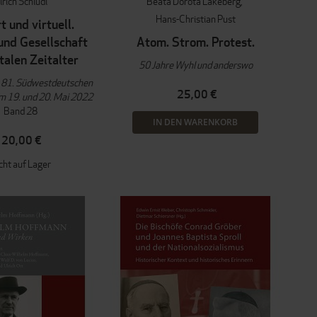
lrich Schludi
Beata Dorota Lakeberg
Hans-Christian Pust
t und virtuell.
und Gesellschaft
Atom. Strom. Protest.
talen Zeitalter
50 Jahre Wyhl und anderswo
s 81. Südwestdeutschen
25,00 €
m 19. und 20. Mai 2022
Band 28
IN DEN WARENKORB
20,00 €
cht auf Lager