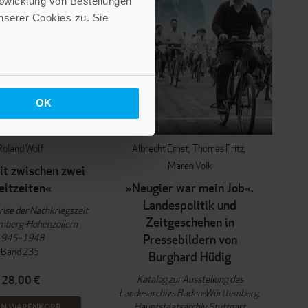
Abwicklung von Bestellungen
serer Cookies zu. Sie
OK
Roland Wolf
Albrecht Ernst
Thomas Fritz
Maren Volk
it zwischen zwei
ltzeiten«
»Neugier war mein Job«.
Landespolitik und
ise der Nachkriegszeit
Zeitgeschehen in
emberg-Hohenzollern
1945–1948
Pressebildern von
Band 235
Burghard Hüdig
Katalog zur Ausstellung des
28,00 €
Landesarchivs Baden-Württemberg,
Hauptstaatsarchiv Stuttgart
EN WARENKORB