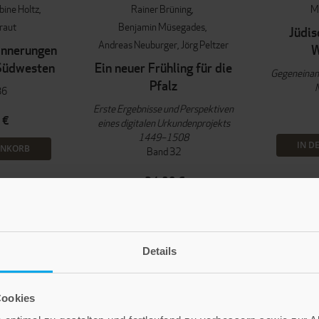
bine Holtz
Rainer Brüning
M
raut
Benjamin Müsegades
Jüdis
Andreas Neuburger
Jörg Peltzer
innerungen
W
Südwesten
Ein neuer Frühling für die
Gegeneinan
Pfalz
36
Erste Ergebnisse und Perspektiven
 €
eines digitalen Urkundenprojekts
1449–1508
IN D
ENKORB
Band 32
24,00 €
IN DEN WARENKORB
Details
Cookies