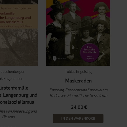
Rauschenberger
Tobias Engelsing
nk Engehausen
Maskeraden
ürstenfamilie
Fasching, Fasnacht und Karneval am
e-Langenburg und
Bodensee. Eine kritische Geschichte
ionalsozialismus
24,00 €
chte von Anpassung und
Dissens
IN DEN WARENKORB