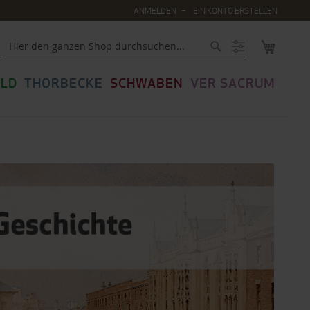
ANMELDEN
EIN KONTO ERSTELLEN
MEIN WA
Suche
LD
THORBECKE
SCHWABEN
VER SACRUM