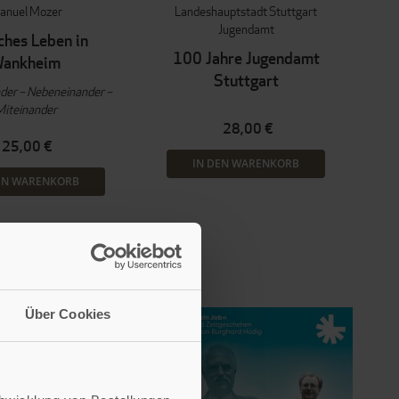
anuel Mozer
Landeshauptstadt Stuttgart
Jugendamt
ches Leben in
100 Jahre Jugendamt
ankheim
Stuttgart
der – Nebeneinander –
Miteinander
28,00 €
25,00 €
IN DEN WARENKORB
EN WARENKORB
Über Cookies