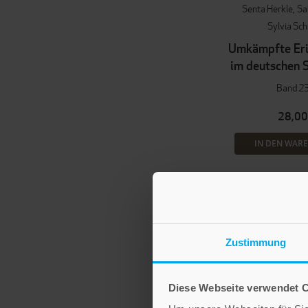
Senta Herkle
Sa
Sylvia Sch
Umkämpfte Er
im deutschen 
Band 2
28,00
IN DEN WAR
Zustimmung
Diese Webseite verwendet 