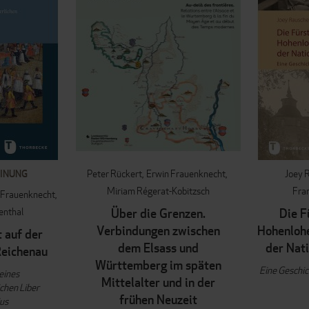
INUNG
Peter Rückert
Erwin Frauenknecht
Joey 
Miriam Régerat-Kobitzsch
Fra
 Frauenknecht
enthal
Über die Grenzen.
Die F
Verbindungen zwischen
Hohenloh
 auf der
dem Elsass und
der Nat
Reichenau
Württemberg im späten
Eine Geschi
eines
Mittelalter und in der
ichen Liber
frühen Neuzeit
ius