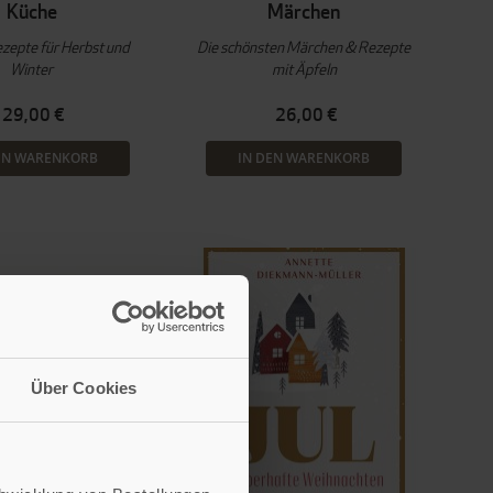
Küche
Märchen
zepte für Herbst und
Die schönsten Märchen & Rezepte
Winter
mit Äpfeln
29,00 €
26,00 €
EN WARENKORB
IN DEN WARENKORB
Über Cookies