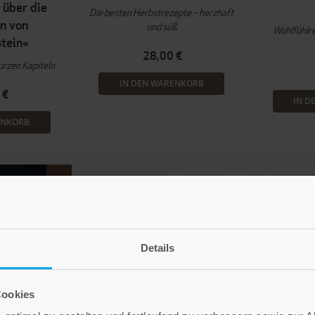
 über die
Die besten Herbstrezepte – herzhaft
n von
und süß
Wohlfühlre
tein«
28,00 €
urzen Kapiteln
IN DEN WARENKORB
 €
IN D
ENKORB
Details
Cookies