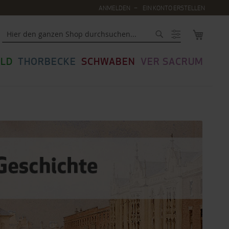
ANMELDEN
EIN KONTO ERSTELLEN
MEIN WA
Suche
LD
THORBECKE
SCHWABEN
VER SACRUM