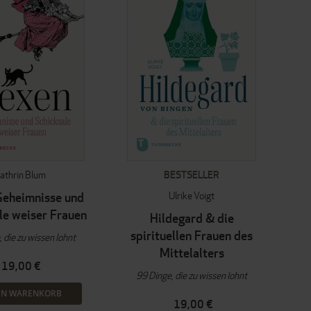
athrin Blum
BESTSELLER
Ulrike Voigt
Geheimnisse und
le weiser Frauen
Hildegard & die
spirituellen Frauen des
 die zu wissen lohnt
Mittelalters
19,00 €
99 Dinge, die zu wissen lohnt
EN WARENKORB
19,00 €