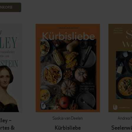
ENKORB
Saskia van Deelen
Andrea 
ley –
rtes &
Kürbisliebe
Seelenwä