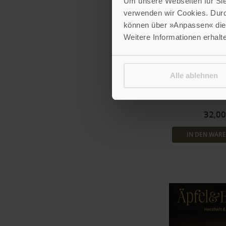
Um unsere Webseiten für Sie 
verwenden wir Cookies. Dur
können über »Anpassen« die 
Weitere Informationen erhalt
Julia Cawley
Ver
Saskia van 
Alle ablehnen
Winterk
Vegetarische Rezepte
32,00
IN DEN WAR