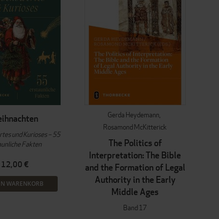
Gerda Heydemann
ihnachten
Rosamond McKitterick
tes und Kurioses – 55
The Politics of
aunliche Fakten
Interpretation: The Bible
12,00 €
and the Formation of Legal
Authority in the Early
EN WARENKORB
Middle Ages
Band 17