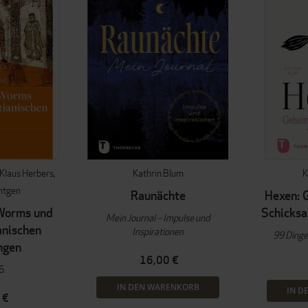
Klaus Herbers
Kathrin Blum
K
ntgen
Raunächte
Hexen: 
Worms und
Schicksa
Mein Journal – Impulse und
anischen
Inspirationen
99 Dinge,
ngen
16,00 €
6
IN DEN WARENKORB
IN D
 €