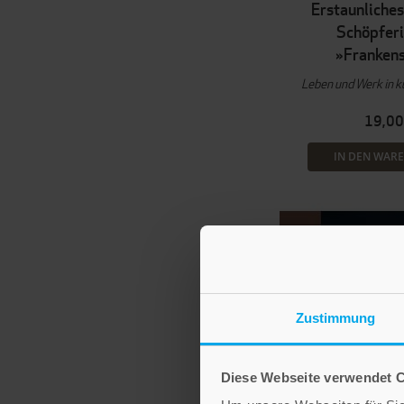
Erstaunliches
Schöpferi
»Frankens
Leben und Werk in k
19,00
IN DEN WAR
Zustimmung
Diese Webseite verwendet 