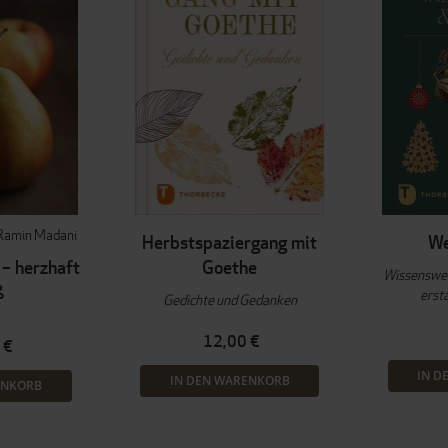
Ramin Madani
Herbstspaziergang mit
We
 – herzhaft
Goethe
Wissenswer
ß
erst
Gedichte und Gedanken
12,00 €
 €
IN D
IN DEN WARENKORB
ENKORB