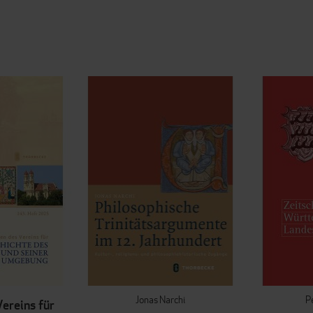
Jonas Narchi
P
Vereins für