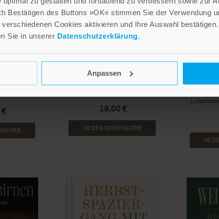
optimal zu gestalten und fortlaufend zu verbessern sowie zur 
ch Bestätigen des Buttons »OK« stimmen Sie der Verwendung un
verschiedenen Cookies aktivieren und Ihre Auswahl bestätigen.
en Sie in unserer
Datenschutzerklärung
.
a Schäper
Da
Wohlig-warme Tea Time
Deelen
mit Jane Austen
Adven
Anpassen
üche
Li
24 Rezepte und Zitate für die
Winterzeit
 für kalte Tage
24 himm
Lesemomen
18,00 €
 €
IN DEN WARENKORB
ENKORB
IN D