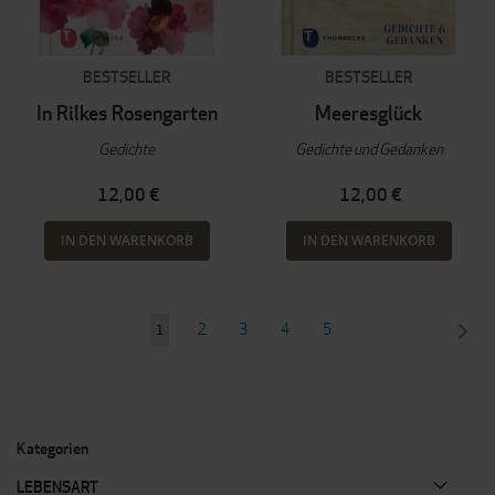
BESTSELLER
BESTSELLER
In Rilkes Rosengarten
Meeresglück
Gedichte
Gedichte und Gedanken
12,00 €
12,00 €
IN DEN WARENKORB
IN DEN WARENKORB
Seite
Seite
Seite
Seite
Seite
SEI
WEI
2
3
4
5
Sie
1
lesen
gerade
Seite
Kategorien
LEBENSART