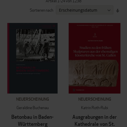
Artikel
1
-
24
von
1238
IN
Sortieren nach
AUF
REI
NEUERSCHEINUNG
NEUERSCHEINUNG
Geraldine Buchenau
Katrin Roth-Rubi
Betonbau in Baden-
Ausgrabungen in der
Württemberg
Kathedrale von St.