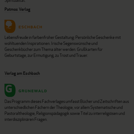
Spiritualität.
Patmos Verlag
Lebensfreude in farbenfroher Gestaltung: Persönliche Geschenke mit
wohltuenden Inspirationen. Irische Segenswünsche und
Geschenkbücher zum Thema älter werden. Grußkarten für
Geburtstage, zur Ermutigung, zu Trost und Trauer.
Verlag am Eschbach
Das Programm dieses Fachverlages umfasst Bücher und Zeitschriften aus
unterschiedlichen Fächern der Theologie, vor allem Systematische und
Pastoraltheologie, Religionspädagogik sowie Titel zu interreligiösen und
interdisziplinären Fragen.