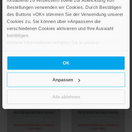
fortlaufend zu verbessern sowie zur Abwicklung von
Bestellungen verwenden wir Cookies. Durch Bestätigen
NEUERSCHEINUNG
NEUERSCHEINUNG
des Buttons »OK« stimmen Sie der Verwendung unserer
Frank Brunecker
Martin Kintzinger
Cookies zu. Sie können über »Anpassen« die
Michael Wettengel
Klara Hübner
verschiedenen Cookies aktivieren und Ihre Auswahl
Gudrun Litz
bestätigen.
Fragile
Weitere Informationen erhalten Sie in unserer
Ulm und
Fürstenherrschaft im
Datenschutzerklärung
.
Oberschwaben
spätmittelalterlichen
Europa
Band 64
OK
Band 99
29,80 €
Anpassen
56,00 €
IN DEN WARENKORB
IN DEN WARENKORB
Alle ablehnen