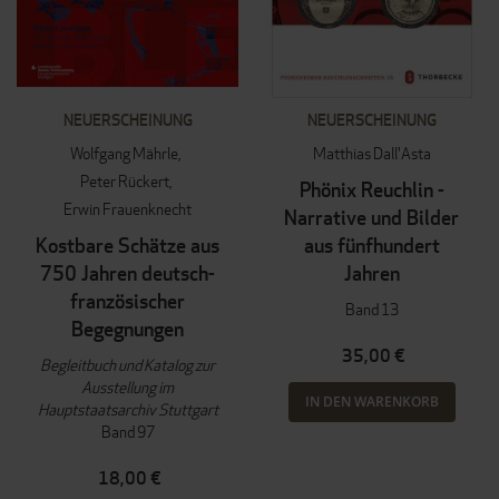
NEUERSCHEINUNG
NEUERSCHEINUNG
Wolfgang Mährle
Matthias Dall'Asta
Peter Rückert
Phönix Reuchlin -
Erwin Frauenknecht
Narrative und Bilder
Kostbare Schätze aus
aus fünfhundert
750 Jahren deutsch-
Jahren
französischer
Band 13
Begegnungen
35,00 €
Begleitbuch und Katalog zur
Ausstellung im
IN DEN WARENKORB
Hauptstaatsarchiv Stuttgart
Band 97
18,00 €