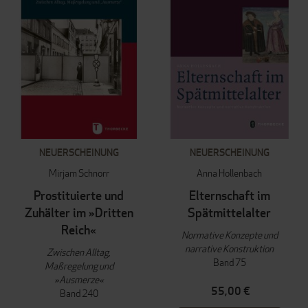
NEUERSCHEINUNG
NEUERSCHEINUNG
Mirjam Schnorr
Anna Hollenbach
Prostituierte und
Elternschaft im
Zuhälter im »Dritten
Spätmittelalter
Reich«
Normative Konzepte und
narrative Konstruktion
Zwischen Alltag,
Band 75
Maßregelung und
»Ausmerze«
55,00 €
Band 240