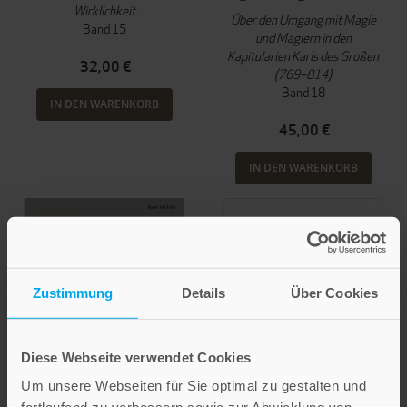
Wirklichkeit
Über den Umgang mit Magie
Band 15
und Magiern in den
Kapitularien Karls des Großen
32,00 €
(769–814)
Band 18
IN DEN WARENKORB
45,00 €
IN DEN WARENKORB
Zustimmung
Details
Über Cookies
Diese Webseite verwendet Cookies
Um unsere Webseiten für Sie optimal zu gestalten und