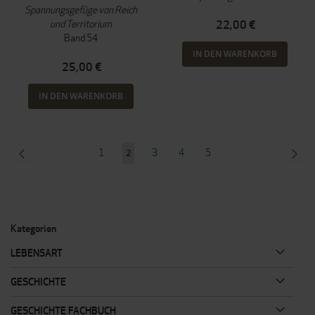
Spannungsgefüge von Reich
und Territorium
22,00 €
Band 54
IN DEN WARENKORB
25,00 €
IN DEN WARENKORB
Seite
SEITE
ZURÜCK
Seite
Seite
Seite
Seite
SEI
WEI
1
3
4
5
Sie
2
lesen
gerade
Seite
Kategorien
LEBENSART
GESCHICHTE
GESCHICHTE FACHBUCH