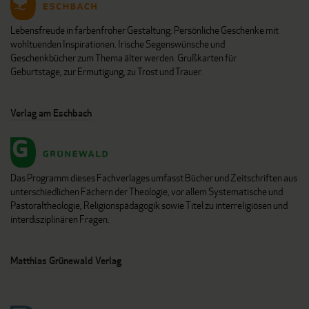
Lebensfreude in farbenfroher Gestaltung: Persönliche Geschenke mit
wohltuenden Inspirationen. Irische Segenswünsche und
Geschenkbücher zum Thema älter werden. Grußkarten für
Geburtstage, zur Ermutigung, zu Trost und Trauer.
Verlag am Eschbach
Das Programm dieses Fachverlages umfasst Bücher und Zeitschriften aus
unterschiedlichen Fächern der Theologie, vor allem Systematische und
Pastoraltheologie, Religionspädagogik sowie Titel zu interreligiösen und
interdisziplinären Fragen.
Matthias Grünewald Verlag