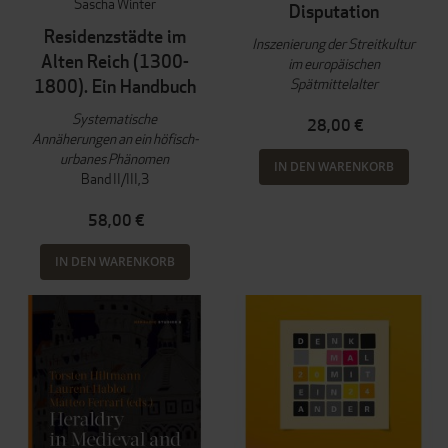
Sascha Winter
Disputation
Residenzstädte im
Inszenierung der Streitkultur
Alten Reich (1300-
im europäischen
Spätmittelalter
1800). Ein Handbuch
Systematische
28,00 €
Annäherungen an ein höfisch-
urbanes Phänomen
IN DEN WARENKORB
Band II/III,3
58,00 €
IN DEN WARENKORB