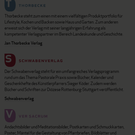
Thorbecke steht zum einen mit einem vielfältigen Produktportfolio für
Lifestyle, Kochen und Backen sowie Haus und Garten. Zum anderen
erweist sich der Verlag mit seiner langjährigen Erfahrung als
kompetenter Verlagspartner im Bereich Landeskunde und Geschichte.
Jan Thorbecke Verlag
Der Schwabenverlag steht für ein umfangreiches Verlagsprogramm
rund um das Thema Pastorale Praxis sowie Bücher, Kalender und
Geschenkhefte des Künstlerpfarrers Sieger Köder. Zudem werden
Bücher und Schriften zur Diözese Rottenburg-Stuttgart veröffentlicht.
Schwabenverlag
Andachtsbilder und Meditationsbilder, Postkarten und Schmuckkarten,
Poster, Mäntel für die Gestaltung von Pfarrbriefen, Bildblätter und