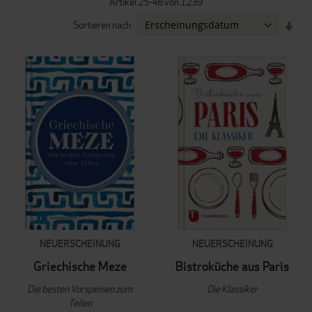
Artikel
25
-
48
von
1239
IN
Sortieren nach
AUF
REI
NEUERSCHEINUNG
NEUERSCHEINUNG
Griechische Meze
Bistroküche aus Paris
Die besten Vorspeisen zum
Die Klassiker
Teilen