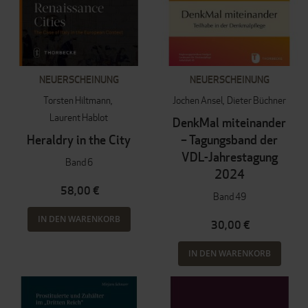
NEUERSCHEINUNG
NEUERSCHEINUNG
Torsten Hiltmann
Jochen Ansel
Dieter Büchner
Laurent Hablot
DenkMal miteinander
Heraldry in the City
– Tagungsband der
VDL-Jahrestagung
Band 6
2024
58,00 €
Band 49
IN DEN WARENKORB
30,00 €
IN DEN WARENKORB