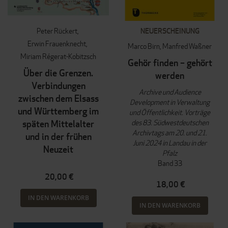
Peter Rückert
NEUERSCHEINUNG
Erwin Frauenknecht
Marco Birn
Manfred Waßner
Miriam Régerat-Kobitzsch
Gehör finden – gehört
Über die Grenzen.
werden
Verbindungen
Archive und Audience
zwischen dem Elsass
Development in Verwaltung
und Württemberg im
und Öffentlichkeit. Vorträge
des 83. Südwestdeutschen
späten Mittelalter
Archivtags am 20. und 21.
und in der frühen
Juni 2024 in Landau in der
Neuzeit
Pfalz
Band 33
20,00 €
18,00 €
IN DEN WARENKORB
IN DEN WARENKORB