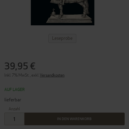
ZUM
Leseprobe
ANFANG
DER
BILDERGALERIE
SPRINGEN
39,95 €
Inkl. 7% MwSt.
,
exkl.
Versandkosten
AUF LAGER
lieferbar
Anzahl
IN DEN WARENKORB