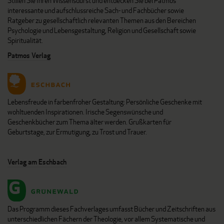
Stillen Sie Ihren Wissensdurst und entdecken Sie bei Patmos
interessante und aufschlussreiche Sach- und Fachbücher sowie
Ratgeber zu gesellschaftlich relevanten Themen aus den Bereichen
Psychologie und Lebensgestaltung, Religion und Gesellschaft sowie
Spiritualität.
Patmos Verlag
Lebensfreude in farbenfroher Gestaltung: Persönliche Geschenke mit
wohltuenden Inspirationen. Irische Segenswünsche und
Geschenkbücher zum Thema älter werden. Grußkarten für
Geburtstage, zur Ermutigung, zu Trost und Trauer.
Verlag am Eschbach
Das Programm dieses Fachverlages umfasst Bücher und Zeitschriften aus
unterschiedlichen Fächern der Theologie, vor allem Systematische und