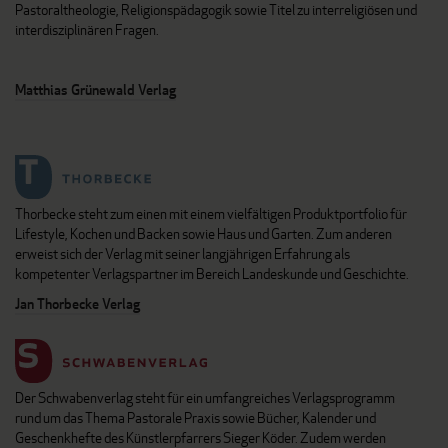
Pastoraltheologie, Religionspädagogik sowie Titel zu interreligiösen und
interdisziplinären Fragen.
Matthias Grünewald Verlag
Thorbecke steht zum einen mit einem vielfältigen Produktportfolio für
Lifestyle, Kochen und Backen sowie Haus und Garten. Zum anderen
erweist sich der Verlag mit seiner langjährigen Erfahrung als
kompetenter Verlagspartner im Bereich Landeskunde und Geschichte.
Jan Thorbecke Verlag
Der Schwabenverlag steht für ein umfangreiches Verlagsprogramm
rund um das Thema Pastorale Praxis sowie Bücher, Kalender und
Geschenkhefte des Künstlerpfarrers Sieger Köder. Zudem werden