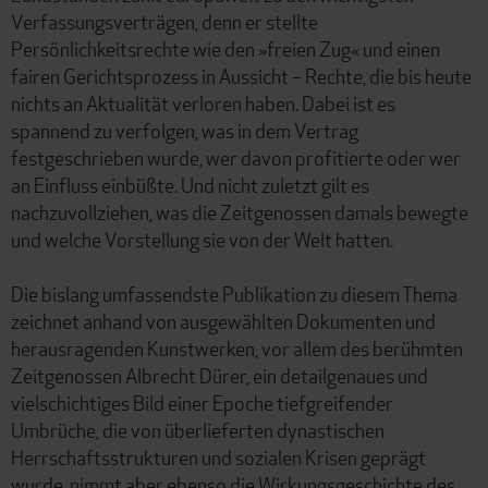
Verfassungsverträgen, denn er stellte
Persönlichkeitsrechte wie den »freien Zug« und einen
fairen Gerichtsprozess in Aussicht – Rechte, die bis heute
nichts an Aktualität verloren haben. Dabei ist es
spannend zu verfolgen, was in dem Vertrag
festgeschrieben wurde, wer davon profitierte oder wer
an Einfluss einbüßte. Und nicht zuletzt gilt es
nachzuvollziehen, was die Zeitgenossen damals bewegte
und welche Vorstellung sie von der Welt hatten.
Die bislang umfassendste Publikation zu diesem Thema
zeichnet anhand von ausgewählten Dokumenten und
herausragenden Kunstwerken, vor allem des berühmten
Zeitgenossen Albrecht Dürer, ein detailgenaues und
vielschichtiges Bild einer Epoche tiefgreifender
Umbrüche, die von überlieferten dynastischen
Herrschaftsstrukturen und sozialen Krisen geprägt
wurde, nimmt aber ebenso die Wirkungsgeschichte des