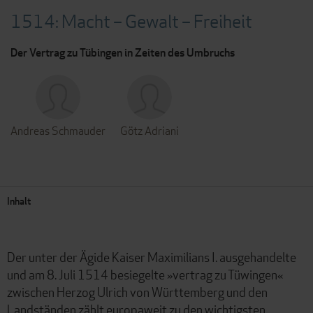
1514: Macht – Gewalt – Freiheit
Der Vertrag zu Tübingen in Zeiten des Umbruchs
Andreas Schmauder
Götz Adriani
Inhalt
Der unter der Ägide Kaiser Maximilians I. ausgehandelte
und am 8. Juli 1514 besiegelte »vertrag zu Tüwingen«
zwischen Herzog Ulrich von Württemberg und den
Landständen zählt europaweit zu den wichtigsten