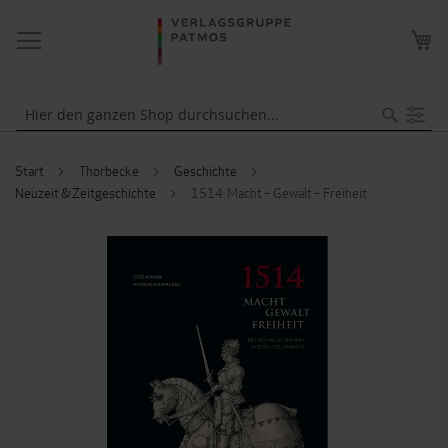
NAVIGATION
ME
UMSCHALTEN
WA
Suche
Start
Thorbecke
Geschichte
Neuzeit & Zeitgeschichte
1514: Macht – Gewalt – Freiheit
ZUM
ENDE
DER
BILDERGALERIE
SPRINGEN