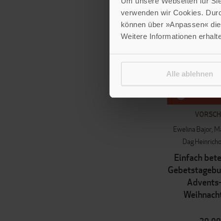
Um unsere Webseiten für Sie 
verwenden wir Cookies. Dur
können über »Anpassen« die 
Weitere Informationen erhalt
Alle ablehnen
VORSC
Ewelina Bajor
Ma
Dag Heinrich
Einfach bete
Gebetstagebuc
Advents-
Weihnacht