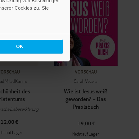
Abwicklung von Bestellungen
serer Cookies zu. Sie
OK
VORSCHAU
VORSCHAU
d Milad Karimi
Sarah Vecera
Schönheit des
Wie ist Jesus weiß
ristentums
geworden? – Das
Praxisbuch
ische Liebeserklärung
12,00 €
19,00 €
cht auf Lager
Nicht auf Lager