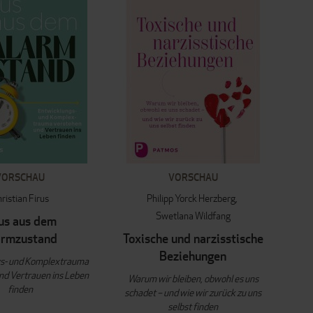
VORSCHAU
VORSCHAU
ristian Firus
Philipp Yorck Herzberg
Swetlana Wildfang
us aus dem
armzustand
Toxische und narzisstische
Beziehungen
gs- und Komplextrauma
nd Vertrauen ins Leben
Warum wir bleiben, obwohl es uns
finden
schadet – und wie wir zurück zu uns
selbst finden