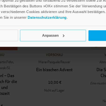
optimal zu gestalten und fortlaufend zu verbessern sowie zur 
ch Bestätigen des Buttons »OK« stimmen Sie der Verwendung un
verschiedenen Cookies aktivieren und Ihre Auswahl bestätigen.
en Sie in unserer
Datenschutzerklärung
.
Anpassen
HAU
VORSCHAU
rtin Föhn
Marie-Pasquale Reuver
Ahma
owski SJ
Ein bisschen Advent
Die 
n! – Das
Ch
h für die
10,00 €
Eine muslim
 und
Nicht auf Lager
szeit
Ni