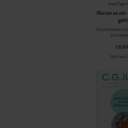
Josef Giger-
Worum es mir 
geht
Ein praktischer Leit
Entscheid
16,00
Nicht auf 