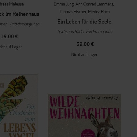
reas Malessa
Emma Jung
Ann Conrad Lammers
Thomas Fischer
Medea Hoch
k im Reihenhaus
Ein Leben für die Seele
mer – und das ist gut so
Texte und Bilder von Emma Jung
19,00 €
59,00 €
cht auf Lager
Nicht auf Lager