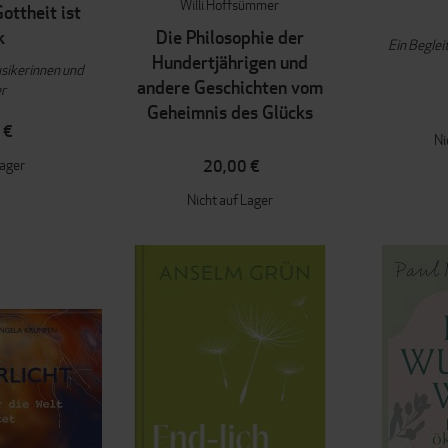
Willi Hoffsümmer
ottheit ist
k
Die Philosophie der
Ein Beglei
Hundertjährigen und
sikerinnen und
andere Geschichten vom
r
Geheimnis des Glücks
 €
Ni
Lager
20,00 €
Nicht auf Lager