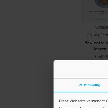
VORSC
C.G. Jung
Ernst
Bewusstsein
Unbewu
Band 2: 
32,00
Nicht auf 
Zustimmung
Diese Webseite verwendet 