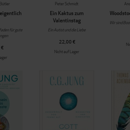
Bütler
Peter Schmidt
And
eigentlich
Ein Kaktus zum
Woodstoc
Valentinstag
Wir sind Boo
faden für gute
Ein Autist und die Liebe
ungen
22,00 €
Ni
 €
Nicht auf Lager
Lager