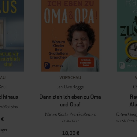
HAU
VORSCHAU
Knüll
Jan-Uwe Rogge
Ch
d hinaus
Dann zieh ich eben zu Oma
Ra
und Opa!
Al
blich sind
Warum Kinder ihre Großeltern
Entwicklun
 €
brauchen
verstehen u
Lager
18,00 €