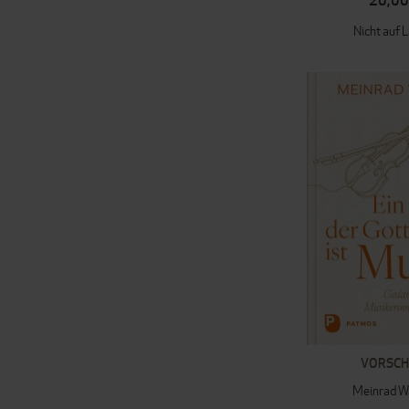
20,00
Nicht auf 
VORSC
Meinrad W