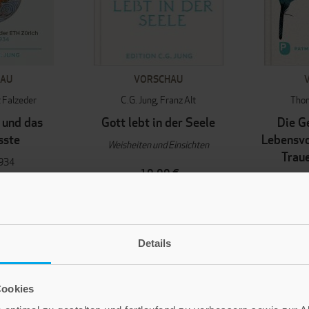
HAU
VORSCHAU
 Falzeder
C.G. Jung
Franz Alt
Tho
 und das
Gott lebt in der Seele
Die G
sste
Lebensvo
Weisheiten und Einsichten
Traue
1934
19,00 €
 €
Nicht auf Lager
Lager
Ni
Details
Cookies