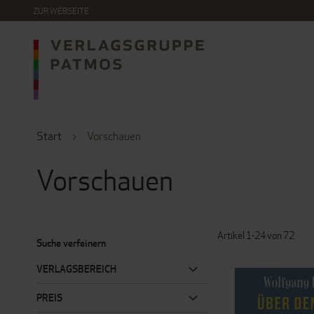
DIREKT
ZUR WEBSEITE
ZUM
INHALT
Start
Vorschauen
Vorschauen
Artikel
1
-
24
von
72
Suche verfeinern
VERLAGSBEREICH
PREIS