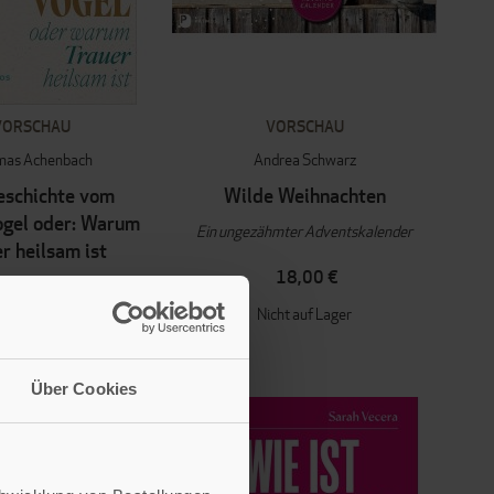
VORSCHAU
VORSCHAU
mas Achenbach
Andrea Schwarz
eschichte vom
Wilde Weihnachten
gel oder: Warum
Ein ungezähmter Adventskalender
r heilsam ist
18,00 €
20,00 €
Nicht auf Lager
cht auf Lager
Über Cookies