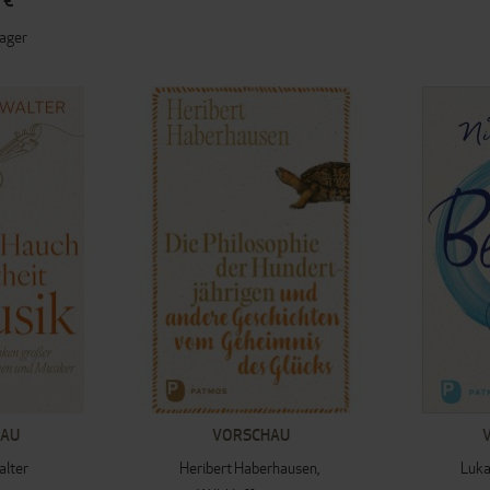
 €
Lager
HAU
VORSCHAU
alter
Heribert Haberhausen
Luka