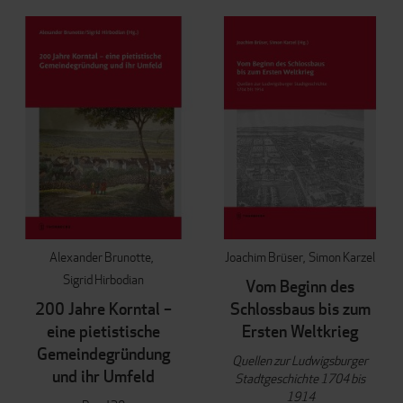
REI
Alexander Brunotte
Joachim Brüser
Simon Karzel
Sigrid Hirbodian
Vom Beginn des
200 Jahre Korntal –
Schlossbaus bis zum
eine pietistische
Ersten Weltkrieg
Gemeindegründung
Quellen zur Ludwigsburger
und ihr Umfeld
Stadtgeschichte 1704 bis
1914