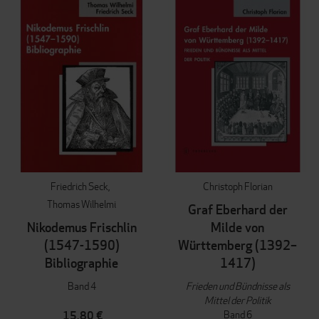
Friedrich Seck
Christoph Florian
Thomas Wilhelmi
Graf Eberhard der
Nikodemus Frischlin
Milde von
(1547-1590)
Württemberg (1392–
Bibliographie
1417)
Band 4
Frieden und Bündnisse als
Mittel der Politik
Band 6
15,80 €