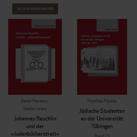
IN DEN WARENKORB
Dieter Mertens
Matthias Märkle
Sönke Lorenz
Jüdische Studenten
Johannes Reuchlin
an der Universität
und der
Tübingen
»Judenbücherstreit«
Band 23