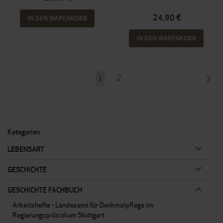
24,90 €
IN DEN WARENKORB
IN DEN WARENKORB
Seite
Seite
SEI
WEI
2
Sie
1
lesen
gerade
Seite
Kategorien
LEBENSART
GESCHICHTE
GESCHICHTE FACHBUCH
Arbeitshefte - Landesamt für Denkmalpflege im
Regierungspräsidium Stuttgart