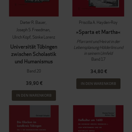
Dieter R. Bauer
Priscilla A. Hayden-Roy
Joseph S. Freedman
»Sparta et Martha«
Ulrich Köpf
Sönke Lorenz
Pfarramt und Heirat in der
Universität Tübingen
Lebensplanung Hölderlins und
in seinem Umfeld
zwischen Scholastik
Band 17
und Humanismus
Band 20
34,80 €
39,90 €
IN DEN WARENKORB
IN DEN WARENKORB