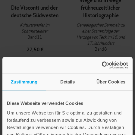
Wege und Irrwege
Die Visconti und der
frühneuzeitlicher
deutsche Südwesten
Historiographie
Kulturtransfer im
Genealogisches Sammeln zu
Spätmittelalter
einer Stammfolge der
Band 11
Herzöge von Teck im 16. und
17. Jahrhundert
Band 8
27,50 €
24,90 €
IN DEN WARENKORB
IN DEN WARENKORB
Zustimmung
Details
Über Cookies
Diese Webseite verwendet Cookies
Um unsere Webseiten für Sie optimal zu gestalten und
fortlaufend zu verbessern sowie zur Abwicklung von
Bestellungen verwenden wir Cookies. Durch Bestätigen
des Buttons »OK« stimmen Sie der Verwendung unserer