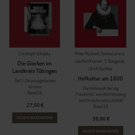
Christoph Schapka
Peter Rückert
Sönke Lorenz
Joachim Kremer
S. Borgards
Die Glocken im
Ulrich Günther
Landkreis Tübingen
Hofkultur um 1600
Teil 1: Die evangelischen
Kirchen
Die Hofmusik Herzog
Band 16
Friedrichs I. von Württemberg
und ihr kulturelles Umfeld
27,50 €
Band 15
IN DEN WARENKORB
39,80 €
IN DEN WARENKORB