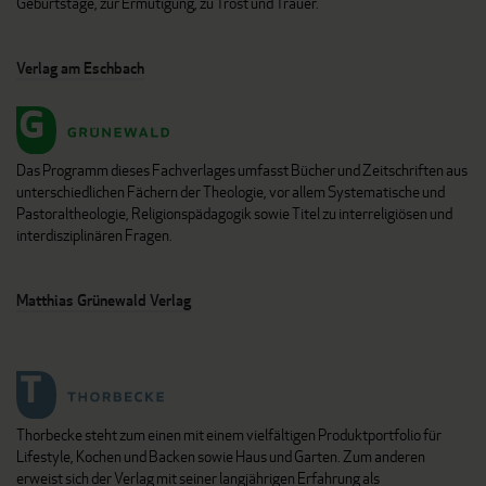
Geburtstage, zur Ermutigung, zu Trost und Trauer.
Verlag am Eschbach
Das Programm dieses Fachverlages umfasst Bücher und Zeitschriften aus
unterschiedlichen Fächern der Theologie, vor allem Systematische und
Pastoraltheologie, Religionspädagogik sowie Titel zu interreligiösen und
interdisziplinären Fragen.
Matthias Grünewald Verlag
Thorbecke steht zum einen mit einem vielfältigen Produktportfolio für
Lifestyle, Kochen und Backen sowie Haus und Garten. Zum anderen
erweist sich der Verlag mit seiner langjährigen Erfahrung als