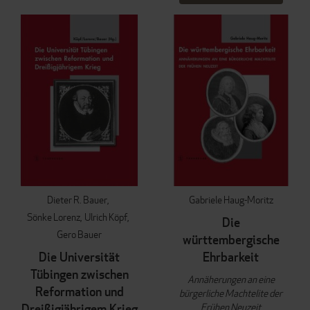
Dieter R. Bauer
Gabriele Haug-Moritz
Sönke Lorenz
Ulrich Köpf
Die
Gero Bauer
württembergische
Die Universität
Ehrbarkeit
Tübingen zwischen
Annäherungen an eine
Reformation und
bürgerliche Machtelite der
Frühen Neuzeit
Dreißigjährigem Krieg