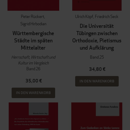
Peter Rückert
Ulrich Köpf
Friedrich Seck
Sigrid Hirbodian
Die Universität
Württembergische
Tübingen zwischen
Städte im späten
Orthodoxie, Pietismus
Mittelalter
und Aufklärung
Herrschaft, Wirtschaft und
Band 25
Kultur im Vergleich
Band 26
34,80 €
35,00 €
IN DEN WARENKORB
IN DEN WARENKORB