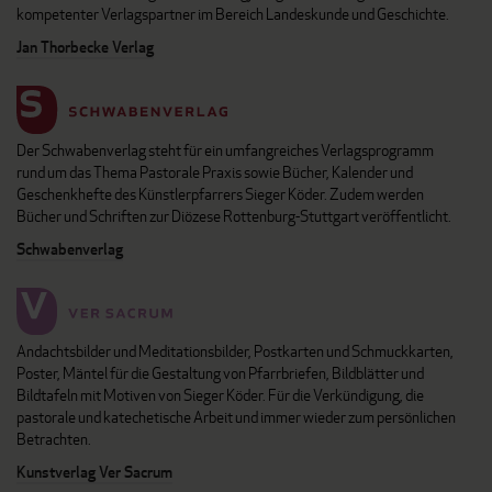
kompetenter Verlagspartner im Bereich Landeskunde und Geschichte.
Jan Thorbecke Verlag
Der Schwabenverlag steht für ein umfangreiches Verlagsprogramm
rund um das Thema Pastorale Praxis sowie Bücher, Kalender und
Geschenkhefte des Künstlerpfarrers Sieger Köder. Zudem werden
Bücher und Schriften zur Diözese Rottenburg-Stuttgart veröffentlicht.
Schwabenverlag
Andachtsbilder und Meditationsbilder, Postkarten und Schmuckkarten,
Poster, Mäntel für die Gestaltung von Pfarrbriefen, Bildblätter und
Bildtafeln mit Motiven von Sieger Köder. Für die Verkündigung, die
pastorale und katechetische Arbeit und immer wieder zum persönlichen
Betrachten.
Kunstverlag Ver Sacrum