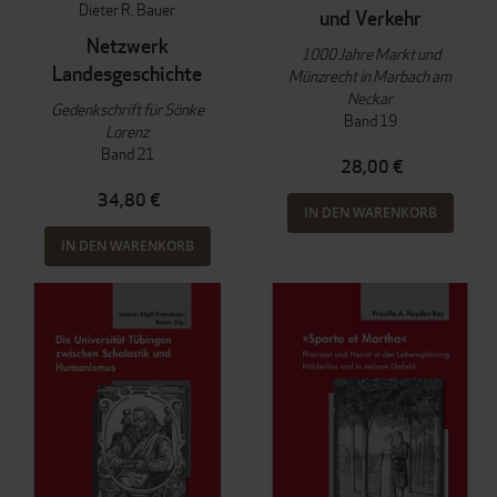
Dieter R. Bauer
und Verkehr
Netzwerk
1000 Jahre Markt und
Landesgeschichte
Münzrecht in Marbach am
Neckar
Gedenkschrift für Sönke
Band 19
Lorenz
Band 21
28,00 €
34,80 €
IN DEN WARENKORB
IN DEN WARENKORB