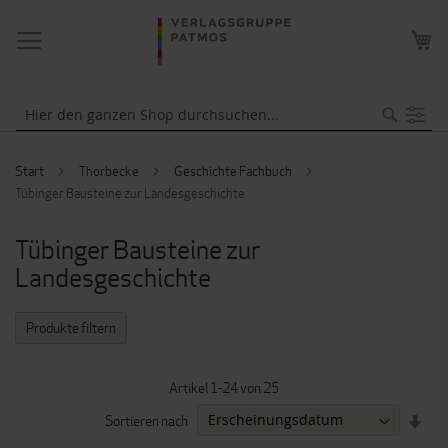
NAVIGATION
ME
UMSCHALTEN
WA
Suche
Start
Thorbecke
Geschichte Fachbuch
Tübinger Bausteine zur Landesgeschichte
Tübinger Bausteine zur
Landesgeschichte
Produkte filtern
Artikel
1
-
24
von
25
IN
Sortieren nach
AUF