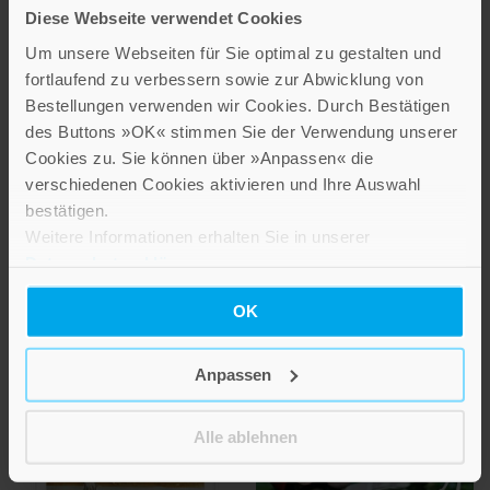
Diese Webseite verwendet Cookies
Um unsere Webseiten für Sie optimal zu gestalten und
fortlaufend zu verbessern sowie zur Abwicklung von
Bestellungen verwenden wir Cookies. Durch Bestätigen
Kerstin Schmale
Thomas Laubach
des Buttons »OK« stimmen Sie der Verwendung unserer
Cornelia Kurtz
Verbunden mit dir
Cookies zu. Sie können über »Anpassen« die
Geheimsache Pfote
verschiedenen Cookies aktivieren und Ihre Auswahl
Gebete zur Erstkommunion
bestätigen.
Eine Geschichte zur
9,99 €
Weitere Informationen erhalten Sie in unserer
Erstkommunion
Datenschutzerklärung
.
IN DEN WARENKORB
11,90 €
OK
IN DEN WARENKORB
Anpassen
Alle ablehnen