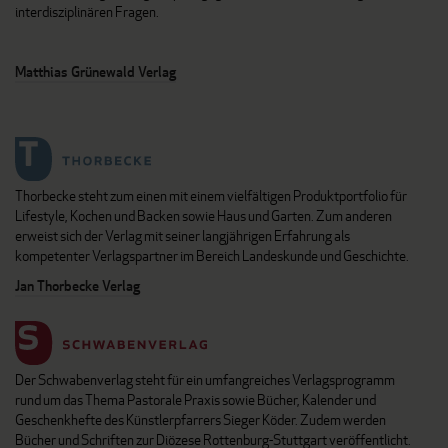
interdisziplinären Fragen.
Matthias Grünewald Verlag
Thorbecke steht zum einen mit einem vielfältigen Produktportfolio für
Lifestyle, Kochen und Backen sowie Haus und Garten. Zum anderen
erweist sich der Verlag mit seiner langjährigen Erfahrung als
kompetenter Verlagspartner im Bereich Landeskunde und Geschichte.
Jan Thorbecke Verlag
Der Schwabenverlag steht für ein umfangreiches Verlagsprogramm
rund um das Thema Pastorale Praxis sowie Bücher, Kalender und
Geschenkhefte des Künstlerpfarrers Sieger Köder. Zudem werden
Bücher und Schriften zur Diözese Rottenburg-Stuttgart veröffentlicht.