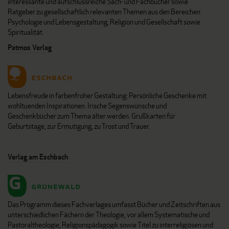
interessante und aufschlussreiche Sach- und Fachbücher sowie
Ratgeber zu gesellschaftlich relevanten Themen aus den Bereichen
Psychologie und Lebensgestaltung, Religion und Gesellschaft sowie
Spiritualität.
Patmos Verlag
Lebensfreude in farbenfroher Gestaltung: Persönliche Geschenke mit
wohltuenden Inspirationen. Irische Segenswünsche und
Geschenkbücher zum Thema älter werden. Grußkarten für
Geburtstage, zur Ermutigung, zu Trost und Trauer.
Verlag am Eschbach
Das Programm dieses Fachverlages umfasst Bücher und Zeitschriften aus
unterschiedlichen Fächern der Theologie, vor allem Systematische und
Pastoraltheologie, Religionspädagogik sowie Titel zu interreligiösen und