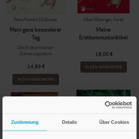
Petra Postert
Elli Bruder
Albert Biesinger
Sarah
Mein ganz besonderer
Meine
Tag
Erstkommunionbibel
Das Erstkommunion-
Erinnerungsalbum
18,00 €
14,99 €
IN DEN WARENKORB
IN DEN WARENKORB
Zustimmung
Details
Über Cookies