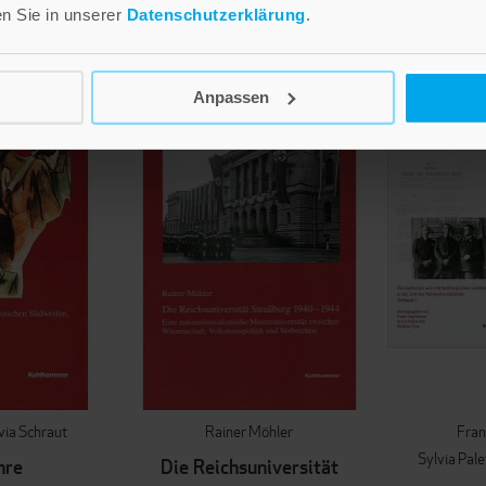
en Sie in unserer
Datenschutzerklärung
.
IN D
Anpassen
via Schraut
Rainer Möhler
Fran
Sylvia Pal
hre
Die Reichsuniversität