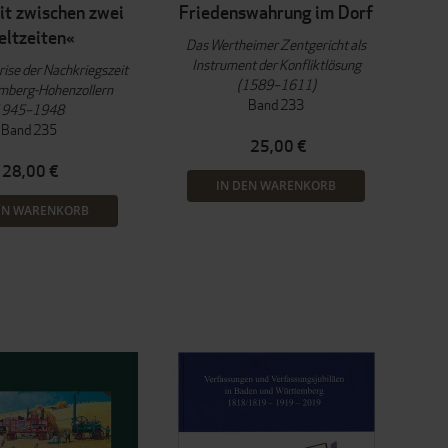
it zwischen zwei
Friedenswahrung im Dorf
ltzeiten«
Das Wertheimer Zentgericht als
Instrument der Konfliktlösung
ise der Nachkriegszeit
(1589–1611)
emberg-Hohenzollern
Band 233
1945–1948
Band 235
25,00 €
28,00 €
IN DEN WARENKORB
EN WARENKORB