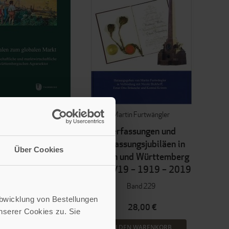
effen Kaiser
Martin Furtwängler
egionalen zum
Verfassungen und
balen Markt
Verfassungsjubiläen in
Über Cookies
Baden und Württemberg
 gesellschaftliche und
1818/19 – 1919 – 2019
aftliche Wandlungen im
rgischen Agrarsektor
Band 229
1848-1914
Abwicklung von Bestellungen
Band 230
28,00 €
serer Cookies zu. Sie
35,00 €
IN DEN WARENKORB