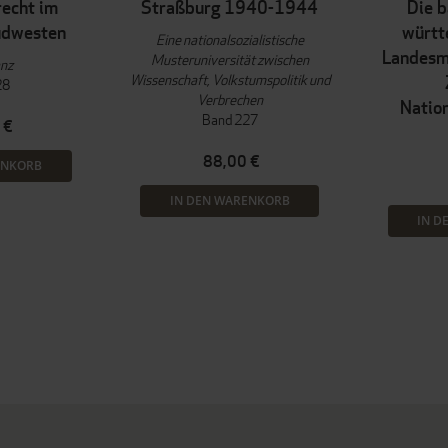
echt im
Straßburg 1940-1944
Die 
üdwesten
württ
Eine nationalsozialistische
Landesmi
Musteruniversität zwischen
anz
Wissenschaft, Volkstumspolitik und
28
Verbrechen
Natio
Band 227
 €
88,00 €
ENKORB
IN DEN WARENKORB
IN D