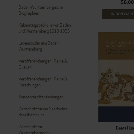
58,00
Baden-Württembergische
Biographien
IN DEN WAR
Kabinettsprotokolle von Baden
und Württemberg 1918-1933
Lebensbilder aus Baden-
Württemberg
Veröffentlichungen - Reihe A:
Quellen
Veröffentlichungen - Reihe B:
Forschungen
Sonderveröffentlichungen
Zeitschrift für die Geschichte
des Oberrheins
Zeitschrift für
Beate Hu
Württembergische