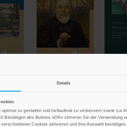
kert
Frank Engehausen
St
grafien
Hans Thoma (1839-1924)
Vom r
tscher
glo
Zur Rezeption des badischen
Details
söhne um
Künstlers im Nationalsozialismus und
Politische,
in der Nachkriegszeit
0
marktwirtsch
Band 231
württembe
Cookies
32
28,00 €
optimal zu gestalten und fortlaufend zu verbessern sowie zur 
 €
ch Bestätigen des Buttons »OK« stimmen Sie der Verwendung un
IN DEN WARENKORB
verschiedenen Cookies aktivieren und Ihre Auswahl bestätigen.
ENKORB