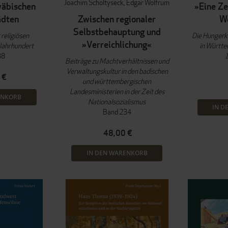
Joachim Scholtyseck
Edgar Wolfrum
wäbischen
»Eine Ze
ädten
Zwischen regionaler
We
Selbstbehauptung und
religiösen
Die Hungerkr
»Verreichlichung«
 Jahrhundert
in Württ
38
Beiträge zu Machtverhältnissen und
Verwaltungskultur in den badischen
 €
und württembergischen
Landesministerien in der Zeit des
ENKORB
Nationalsozialismus
IN D
Band 234
48,00 €
IN DEN WARENKORB