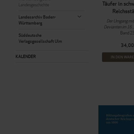
Täufer in sch
Landesgeschichte
Reichsst
Landesarchiv Baden-
Der Umgang mit 
Württemberg
Devianten im 16.
Band 2
Süddeutsche
Verlagsgesellschaft Ulm
34,00
KALENDER
IN DEN WAR