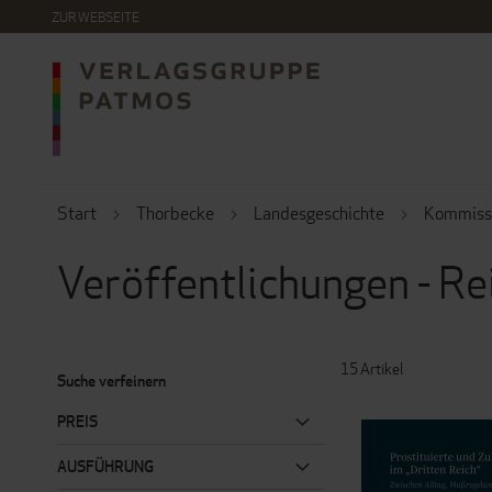
DIREKT
ZUR WEBSEITE
ZUM
INHALT
Start
Thorbecke
Landesgeschichte
Kommissi
Veröffentlichungen - Re
15
Artikel
Suche verfeinern
PREIS
AUSFÜHRUNG