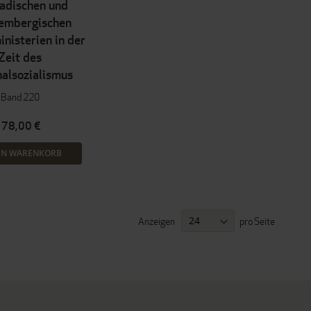
badischen und
embergischen
nisterien in der
Zeit des
nalsozialismus
Band 220
78,00 €
EN WARENKORB
Anzeigen
pro Seite