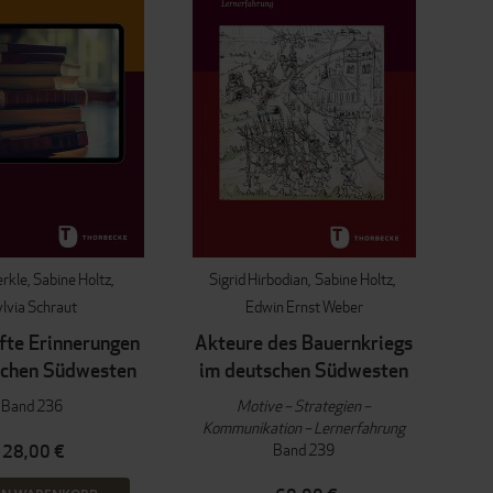
erkle
Sabine Holtz
Sigrid Hirbodian
Sabine Holtz
lvia Schraut
Edwin Ernst Weber
te Erinnerungen
Akteure des Bauernkriegs
schen Südwesten
im deutschen Südwesten
Band 236
Motive – Strategien –
Kommunikation – Lernerfahrung
Band 239
28,00 €