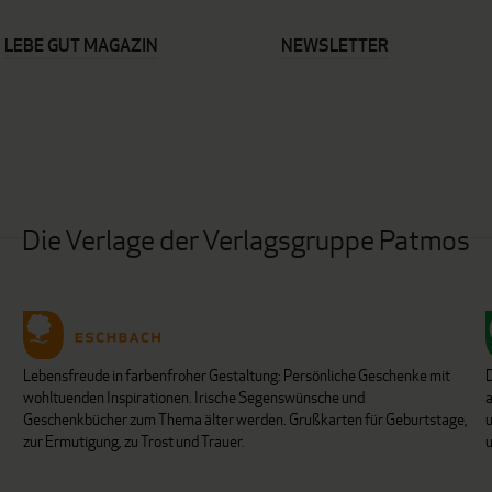
LEBE GUT MAGAZIN
NEWSLETTER
Die Verlage der Verlagsgruppe Patmos
Lebensfreude in farbenfroher Gestaltung: Persönliche Geschenke mit
wohltuenden Inspirationen. Irische Segenswünsche und
Geschenkbücher zum Thema älter werden. Grußkarten für Geburtstage,
u
zur Ermutigung, zu Trost und Trauer.
u