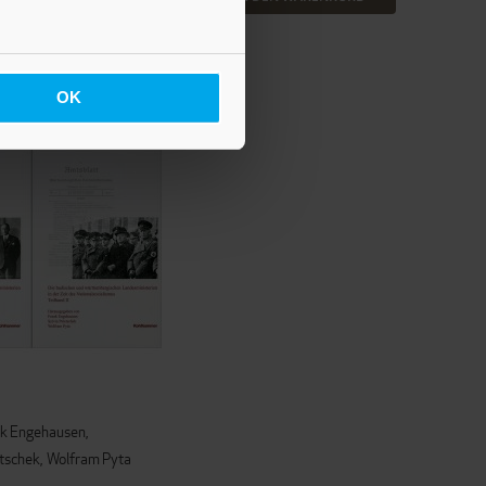
EN WARENKORB
OK
k Engehausen
etschek
Wolfram Pyta