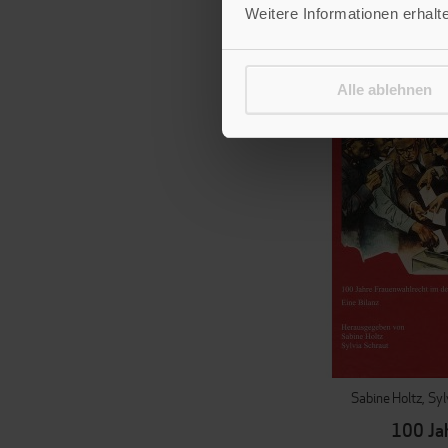
Weitere Informationen erhalt
Alle ablehnen
Sabine Holtz
Syl
100 Ja