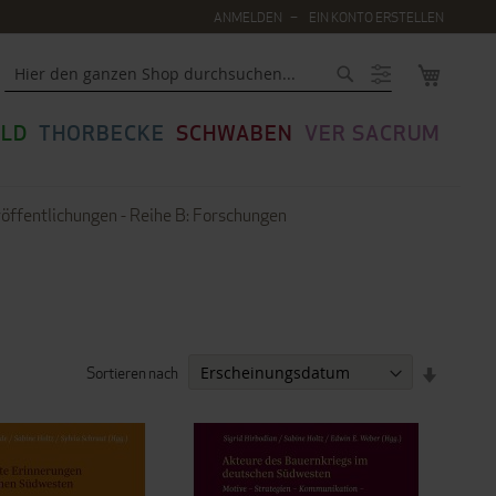
ANMELDEN
EIN KONTO ERSTELLEN
MEIN WA
Suche
LD
THORBECKE
SCHWABEN
VER SACRUM
öffentlichungen - Reihe B: Forschungen
Sortieren nach
IN
AUFSTEI
REIHENF