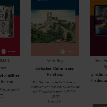
INUNG
Amelie Bieg
Senta H
Sy
hnorr
Zwischen Reform und
Renitenz
Umkämpf
nd Zuhälter
im deut
 Reich«
Württembergische Katholiken im
Konflikt mit Katholischer Aufklärung
aßregelung und
und Staatskirchentum (1802/3–
ze«
1848)
40
Band 237