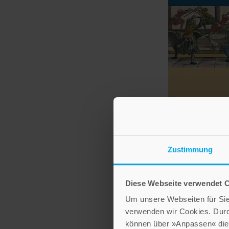
Tobias Bin
Bildungsbio
südwestdeu
Zustimmung
Reichsgrafen
160
Diese Webseite verwendet 
Band 2
Um unsere Webseiten für Sie 
30,00
verwenden wir Cookies. Dur
können über »Anpassen« die 
IN DEN WAR