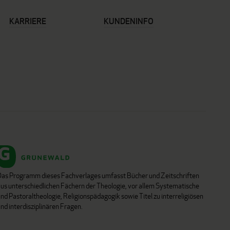
KARRIERE
KUNDENINFO
Das Programm dieses Fachverlages umfasst Bücher und Zeitschriften
aus unterschiedlichen Fächern der Theologie, vor allem Systematische
nd Pastoraltheologie, Religionspädagogik sowie Titel zu interreligiösen
nd interdisziplinären Fragen.