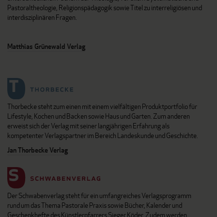
Pastoraltheologie, Religionspädagogik sowie Titel zu interreligiösen und
interdisziplinären Fragen.
Matthias Grünewald Verlag
Thorbecke steht zum einen mit einem vielfältigen Produktportfolio für
Lifestyle, Kochen und Backen sowie Haus und Garten. Zum anderen
erweist sich der Verlag mit seiner langjährigen Erfahrung als
kompetenter Verlagspartner im Bereich Landeskunde und Geschichte.
Jan Thorbecke Verlag
Der Schwabenverlag steht für ein umfangreiches Verlagsprogramm
rund um das Thema Pastorale Praxis sowie Bücher, Kalender und
Geschenkhefte des Künstlerpfarrers Sieger Köder. Zudem werden