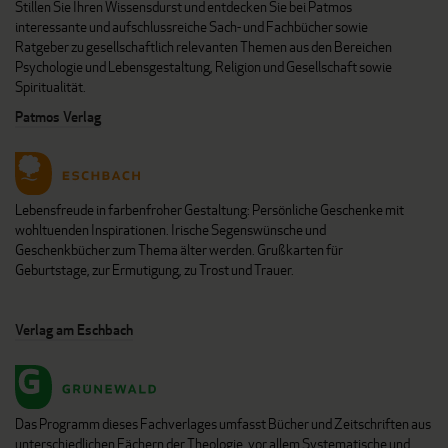
Stillen Sie Ihren Wissensdurst und entdecken Sie bei Patmos
interessante und aufschlussreiche Sach- und Fachbücher sowie
Ratgeber zu gesellschaftlich relevanten Themen aus den Bereichen
Psychologie und Lebensgestaltung, Religion und Gesellschaft sowie
Spiritualität.
Patmos Verlag
Lebensfreude in farbenfroher Gestaltung: Persönliche Geschenke mit
wohltuenden Inspirationen. Irische Segenswünsche und
Geschenkbücher zum Thema älter werden. Grußkarten für
Geburtstage, zur Ermutigung, zu Trost und Trauer.
Verlag am Eschbach
Das Programm dieses Fachverlages umfasst Bücher und Zeitschriften aus
unterschiedlichen Fächern der Theologie, vor allem Systematische und