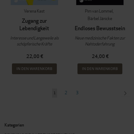
Verena Kast
Pim van Lommel
Bärbel Jänicke
Zugang zur
Lebendigkeit
Endloses Bewusstsein
Interesse und Langeweile als
Neue medizinische Fakten zur
schöpferische Kräfte
Nahtoderfahrung
22,00 €
24,00 €
IN DEN WARENKORB
IN DEN WARENKORB
Seite
Seite
Seite
SEI
WEI
2
3
Sie
1
lesen
gerade
Seite
Kategorien