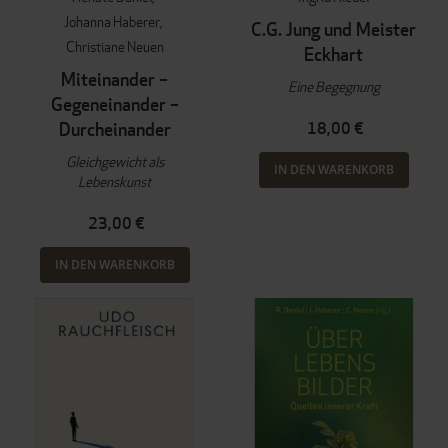
Johanna Haberer
C.G. Jung und Meister
Christiane Neuen
Eckhart
Miteinander –
Eine Begegnung
Gegeneinander –
Durcheinander
18,00 €
Gleichgewicht als
IN DEN WARENKORB
Lebenskunst
23,00 €
IN DEN WARENKORB