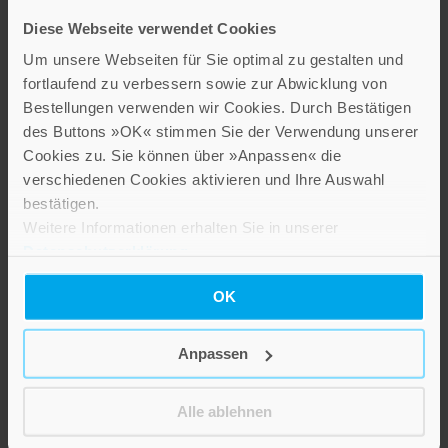
IN DEN WARENKORB
Diese Webseite verwendet Cookies
IN DEN WARENKORB
Um unsere Webseiten für Sie optimal zu gestalten und
fortlaufend zu verbessern sowie zur Abwicklung von
Bestellungen verwenden wir Cookies. Durch Bestätigen
des Buttons »OK« stimmen Sie der Verwendung unserer
Cookies zu. Sie können über »Anpassen« die
verschiedenen Cookies aktivieren und Ihre Auswahl
bestätigen.
Weitere Informationen erhalten Sie in unserer
Datenschutzerklärung
.
OK
Erich Neumann
Verena Kast
Anpassen
Ursprungsgeschichte
Vertrauen braucht
des Bewusstseins
Mut
Alle ablehnen
Mit einem Vorwort von C.G.
Was Zusammenhalt gibt