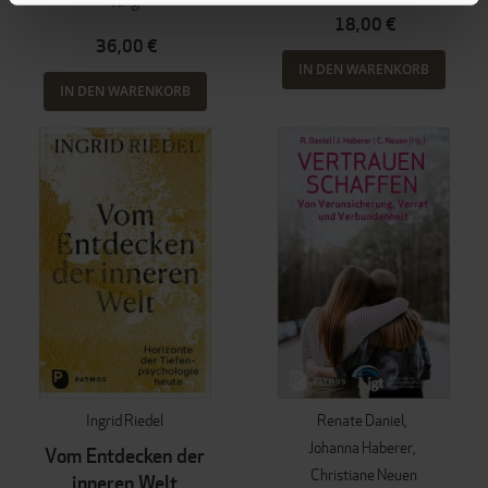
Jung
18,00 €
36,00 €
IN DEN WARENKORB
IN DEN WARENKORB
Ingrid Riedel
Renate Daniel
Johanna Haberer
Vom Entdecken der
Christiane Neuen
inneren Welt