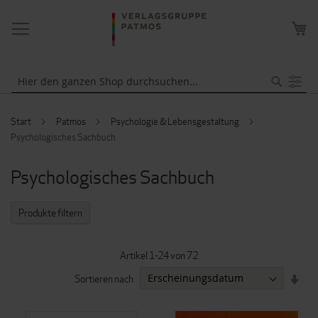
NAVIGATION
ME
UMSCHALTEN
WA
Suche
Start
Patmos
Psychologie & Lebensgestaltung
Psychologisches Sachbuch
Psychologisches Sachbuch
Produkte filtern
Artikel
1
-
24
von
72
IN
Sortieren nach
AUF
REI