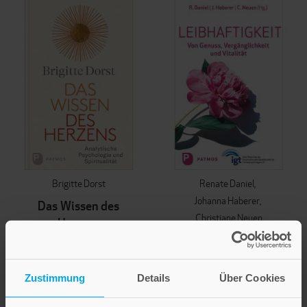
Brigitte Dorst
Renate Daniel
Johanna Haberer
Das Wissen des
Christiane Neuen
Herzens
Leibhaftigkeit
Analytische Psychologie und
Spiritualität
Von Genuss, Vergänglichkeit
und Vitalität
Zustimmung
Details
Über Cookies
24,00 €
23,00 €