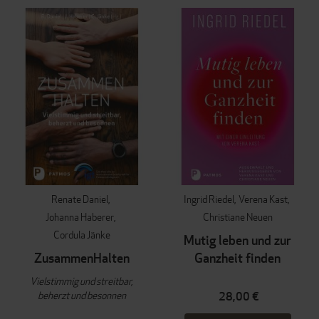
Renate Daniel
Ingrid Riedel
Verena Kast
Johanna Haberer
Christiane Neuen
Cordula Jänke
Mutig leben und zur
ZusammenHalten
Ganzheit finden
Vielstimmig und streitbar,
beherzt und besonnen
28,00 €