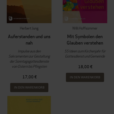
Herbert Jung
Willi Hoffsümmer
Auferstanden und uns
Mit Symbolen den
nah
Glauben verstehen
Impulse aus den
55 Ideen zum Kirchenjahr für
Sakramenten zur Gestaltung
Gottesdienst und Gemeinde
der Sonntagsgottesdienste
von Ostern bis Pfingsten
18,00 €
17,00 €
IN DEN WARENKORB
IN DEN WARENKORB