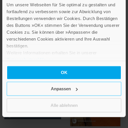
Komm, Heilige
Um unsere Webseiten für Sie optimal zu gestalten und
Geistkraft
Vaterunser
fortlaufend zu verbessern sowie zur Abwicklung von
Gebete und Gedichte für das
125 geistliche Impulse zum
Bestellungen verwenden wir Cookies. Durch Bestätigen
Kirchenjahr
Gebet Jesu
des Buttons »OK« stimmen Sie der Verwendung unserer
Cookies zu. Sie können über »Anpassen« die
20,00 €
20,00 €
verschiedenen Cookies aktivieren und Ihre Auswahl
IN DEN WARENKORB
IN DEN WARENKORB
bestätigen.
Weitere Informationen erhalten Sie in unserer
Datenschutzerklärung
.
OK
Anpassen
Alle ablehnen