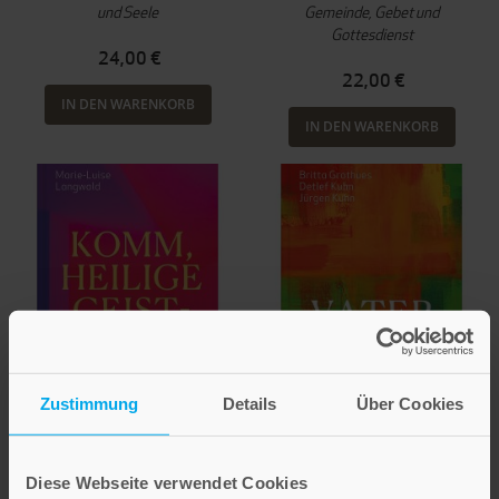
und Seele
Gemeinde, Gebet und
Gottesdienst
24,00 €
22,00 €
IN DEN WARENKORB
IN DEN WARENKORB
Zustimmung
Details
Über Cookies
Marie-Luise Langwald
Britta Grothues
Detlef Kuhn
Diese Webseite verwendet Cookies
Jürgen Kuhn