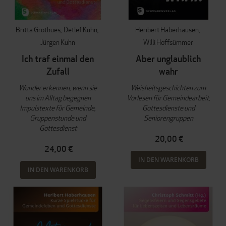
Britta Grothues
Detlef Kuhn
Heribert Haberhausen
Jürgen Kuhn
Willi Hoffsümmer
Ich traf einmal den
Aber unglaublich
Zufall
wahr
Wunder erkennen, wenn sie
Weisheitsgeschichten zum
uns im Alltag begegnen
Vorlesen für Gemeindearbeit,
Impulstexte für Gemeinde,
Gottesdienste und
Gruppenstunde und
Seniorengruppen
Gottesdienst
20,00 €
24,00 €
IN DEN WARENKORB
IN DEN WARENKORB