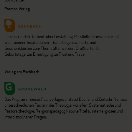
Patmos Verlag
Lebensfreude in farbenfroher Gestaltung: Persönliche Geschenke mit
wohltuenden Inspirationen. Irische Segenswünsche und
Geschenkbücher zum Thema älter werden. Grußkarten für
Geburtstage, zur Ermutigung, zu Trost und Trauer.
Verlag am Eschbach
Das Programm dieses Fachverlages umfasst Bücher und Zeitschriften aus
unterschiedlichen Fächern der Theologie, vor allem Systematische und
Pastoraltheologie, Religionspädagogik sowie Titel zu interreligiösen und
interdisziplinären Fragen.