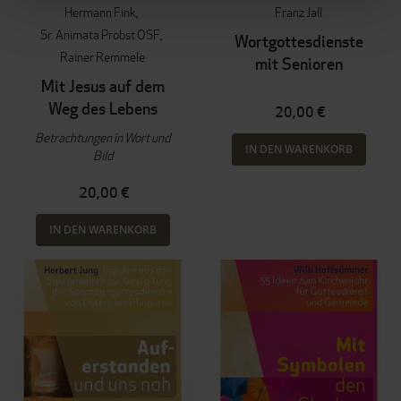
Hermann Fink
Franz Jall
Sr. Animata Probst OSF
Wortgottesdienste
Rainer Remmele
mit Senioren
Mit Jesus auf dem
Weg des Lebens
20,00 €
Betrachtungen in Wort und
IN DEN WARENKORB
Bild
20,00 €
IN DEN WARENKORB