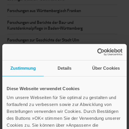
Forschungen aus Württembergisch Franken
Forschungen und Berichte der Bau- und
Kunstdenkmalpflege in Baden-Württemberg
Forschungen zur Geschichte der Stadt Ulm
Forschungen zur Geschichte der Stadt Ulm – Reihe
Dokumentation
Zustimmung
Details
Über Cookies
Francia – Digitale Ausgaben
Francia – Forschungen zur westeuropäischen Geschichte
Diese Webseite verwendet Cookies
Freiburger Beiträge zur Geschichte des Mittelalters
Um unsere Webseiten für Sie optimal zu gestalten und
HEILIGE KUNST. Schriften des Diözesanmuseums
fortlaufend zu verbessern sowie zur Abwicklung von
Rottenburg.
Bestellungen verwenden wir Cookies. Durch Bestätigen
des Buttons »OK« stimmen Sie der Verwendung unserer
Heraldic Studies
Cookies zu. Sie können über »Anpassen« die