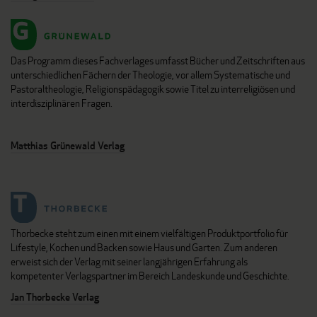
Das Programm dieses Fachverlages umfasst Bücher und Zeitschriften aus
unterschiedlichen Fächern der Theologie, vor allem Systematische und
Pastoraltheologie, Religionspädagogik sowie Titel zu interreligiösen und
interdisziplinären Fragen.
Matthias Grünewald Verlag
Thorbecke steht zum einen mit einem vielfältigen Produktportfolio für
Lifestyle, Kochen und Backen sowie Haus und Garten. Zum anderen
erweist sich der Verlag mit seiner langjährigen Erfahrung als
kompetenter Verlagspartner im Bereich Landeskunde und Geschichte.
Jan Thorbecke Verlag