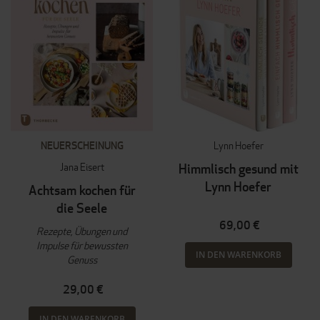
NEUERSCHEINUNG
Lynn Hoefer
Jana Eisert
Himmlisch gesund mit
Lynn Hoefer
Achtsam kochen für
die Seele
69,00 €
Rezepte, Übungen und
Impulse für bewussten
IN DEN WARENKORB
Genuss
29,00 €
IN DEN WARENKORB