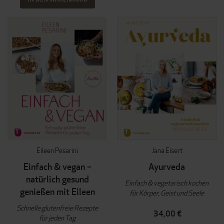
Eileen Pesarini
Jana Eisert
Einfach & vegan –
Ayurveda
natürlich gesund
Einfach & vegetarisch kochen
genießen mit Eileen
für Körper, Geist und Seele
Schnelle glutenfreie Rezepte
34,00 €
für jeden Tag