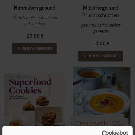
Himmlisch gesund
Müsliriegel und
Fruchtschnitten
Natürliche Rezepte für ein
gutes Leben
gesund, köstlich, selbst
gemacht
29,00 €
14,00 €
IN DEN WARENKORB
IN DEN WARENKORB