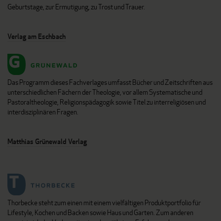
Geburtstage, zur Ermutigung, zu Trost und Trauer.
Verlag am Eschbach
Das Programm dieses Fachverlages umfasst Bücher und Zeitschriften aus
unterschiedlichen Fächern der Theologie, vor allem Systematische und
Pastoraltheologie, Religionspädagogik sowie Titel zu interreligiösen und
interdisziplinären Fragen.
Matthias Grünewald Verlag
Thorbecke steht zum einen mit einem vielfältigen Produktportfolio für
Lifestyle, Kochen und Backen sowie Haus und Garten. Zum anderen