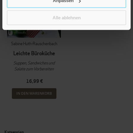
Anpassen
Alle ablehnen
Sabine Huth-Rauschenbach
Leichte Büroküche
Suppen, Sandwiches und
Salate zum Vorbereiten
16,99 €
IN DEN WARENKORB
Kategorien