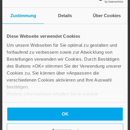
Theresa Baumgärtner
Jessica Bourke
Zustimmung
Details
Über Cookies
Lucia Baumgärtner
Jordan Bourke
Kate Whitaker
Superfood-Cookies
Genussvoll
Diese Webseite verwendet Cookies
Aus Liebe zum gesunden
schlemmen ohne
Naschen
Um unsere Webseiten für Sie optimal zu gestalten und
Weizen, Zucker und
fortlaufend zu verbessern sowie zur Abwicklung von
12,99 €
Milch
Bestellungen verwenden wir Cookies. Durch Bestätigen
des Buttons »OK« stimmen Sie der Verwendung unserer
IN DEN WARENKORB
19,99 €
Cookies zu. Sie können über »Anpassen« die
verschiedenen Cookies aktivieren und Ihre Auswahl
IN DEN WARENKORB
bestätigen.
Weitere Informationen erhalten Sie in unserer
Datenschutzerklärung
.
OK