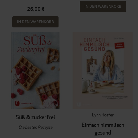
IN DEN WARENKORB
26,00 €
IN DEN WARENKORB
Lynn Hoefer
Süß & zuckerfrei
Einfach himmlisch
Die besten Rezepte
gesund