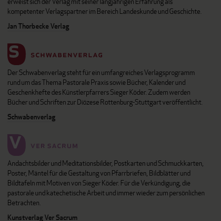
erweist sich der Verlag mit seiner langjährigen Erfahrung als
kompetenter Verlagspartner im Bereich Landeskunde und Geschichte.
Jan Thorbecke Verlag
Der Schwabenverlag steht für ein umfangreiches Verlagsprogramm
rund um das Thema Pastorale Praxis sowie Bücher, Kalender und
Geschenkhefte des Künstlerpfarrers Sieger Köder. Zudem werden
Bücher und Schriften zur Diözese Rottenburg-Stuttgart veröffentlicht.
Schwabenverlag
Andachtsbilder und Meditationsbilder, Postkarten und Schmuckkarten,
Poster, Mäntel für die Gestaltung von Pfarrbriefen, Bildblätter und
Bildtafeln mit Motiven von Sieger Köder. Für die Verkündigung, die
pastorale und katechetische Arbeit und immer wieder zum persönlichen
Betrachten.
Kunstverlag Ver Sacrum