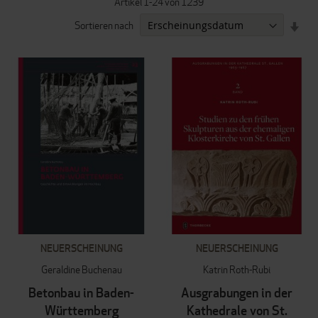
Artikel
1
-
24
von
1239
IN
Sortieren nach
AUF
REI
NEUERSCHEINUNG
NEUERSCHEINUNG
Geraldine Buchenau
Katrin Roth-Rubi
Betonbau in Baden-
Ausgrabungen in der
Württemberg
Kathedrale von St.