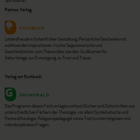
Spiritualität.
Patmos Verlag
Lebensfreude in farbenfroher Gestaltung: Persönliche Geschenke mit
wohltuenden Inspirationen. Irische Segenswünsche und
Geschenkbücher zum Thema älter werden. Grußkarten für
Geburtstage, zur Ermutigung, zu Trost und Trauer.
Verlag am Eschbach
Das Programm dieses Fachverlages umfasst Bücher und Zeitschriften aus
unterschiedlichen Fächern der Theologie, vor allem Systematische und
Pastoraltheologie, Religionspädagogik sowie Titel zu interreligiösen und
interdisziplinären Fragen.