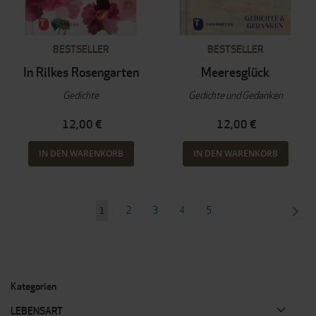
BESTSELLER
BESTSELLER
In Rilkes Rosengarten
Meeresglück
Gedichte
Gedichte und Gedanken
12,00 €
12,00 €
IN DEN WARENKORB
IN DEN WARENKORB
Seite
Seite
Seite
Seite
Seite
SEI
WEI
2
3
4
5
Sie
1
lesen
gerade
Seite
Kategorien
LEBENSART