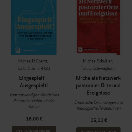
Michael N. Ebertz
Michael Schüßler
Janka Stürner-Höld
Teresa Schweighofer
Eingespielt –
Kirche als Netzwerk
Ausgespielt!
pastoraler Orte und
Ereignisse
Vom notwendigen Wandel des
Pastoralen Habitus in der
Empirische Erkundungen und
Kirche
theologische Perspektiven
16,00 €
25,00 €
IN DEN WARENKORB