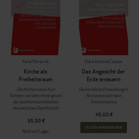
Karol Moravcik
Klara Antonia Csiszar
Kirche als
Das Angesicht der
Freiheitsraum
Erde erneuern
Die Kirchenvision Karl
Die kirchliche Entwicklung in
Rahners vor dem Hintergrund
Rumänien nach dem
der postkommunistischen
Kommunismus
slowakischen Gesellschaft
45,00 €
35,00 €
IN DEN WARENKORB
Nicht auf Lager