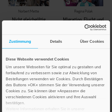
Norbert Mette
Regina Polak
Nicht gleichgültig
Migration, Flucht und
bleiben!
Religion
Die soziale Botschaft von
Praktisch-theologische
Papst Franziskus
Beiträge - Band 2:
Zustimmung
Details
Über Cookies
Durchführungen und
Konsequenzen
15,00 €
32,00 €
Diese Webseite verwendet Cookies
IN DEN WARENKORB
Um unsere Webseiten für Sie optimal zu gestalten und
IN DEN WARENKORB
fortlaufend zu verbessern sowie zur Abwicklung von
Bestellungen verwenden wir Cookies. Durch Bestätigen
des Buttons »OK« stimmen Sie der Verwendung unserer
Cookies zu. Sie können über »Anpassen« die
verschiedenen Cookies aktivieren und Ihre Auswahl
bestätigen.
Weitere Informationen erhalten Sie in unserer