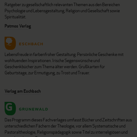
Ratgeber zu gesellschaftlich relevanten Themen aus den Bereichen
Psychologie und Lebensgestaltung, Religion und Gesellschaft sowie
Spiritualität.
Patmos Verlag
Lebensfreude in farbenfroher Gestaltung: Persönliche Geschenke mit
wohltuenden Inspirationen. Irische Segenswünsche und
Geschenkbücher zum Thema älter werden. Grußkarten für
Geburtstage, zur Ermutigung, zu Trost und Trauer.
Verlag am Eschbach
Das Programm dieses Fachverlages umfasst Bücher und Zeitschriften aus
unterschiedlichen Fächern der Theologie, vor allem Systematische und
Pastoraltheologie, Religionspädagogik sowie Titel zu interreligiösen und