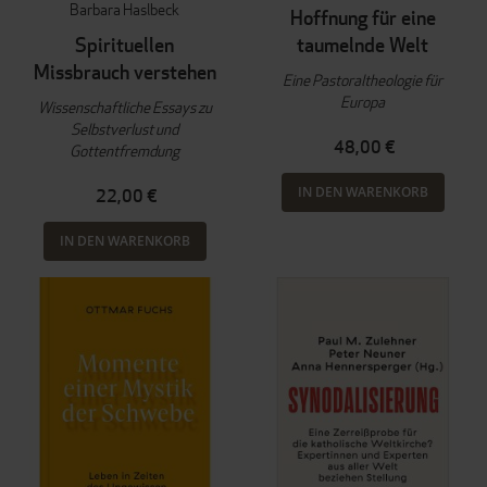
Barbara Haslbeck
Hoffnung für eine
Spirituellen
taumelnde Welt
Missbrauch verstehen
Eine Pastoraltheologie für
Europa
Wissenschaftliche Essays zu
Selbstverlust und
48,00 €
Gottentfremdung
IN DEN WARENKORB
22,00 €
IN DEN WARENKORB