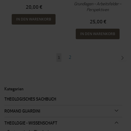
Grundlagen – Arbeitsfelder –
20,00 €
Perspektiven
IN DEN WARENKORB
25,00 €
IN DEN WARENKORB
Seite
Seite
SEI
WEI
2
Sie
1
lesen
gerade
Seite
Kategorien
THEOLOGISCHES SACHBUCH
ROMANO GUARDINI
THEOLOGIE - WISSENSCHAFT