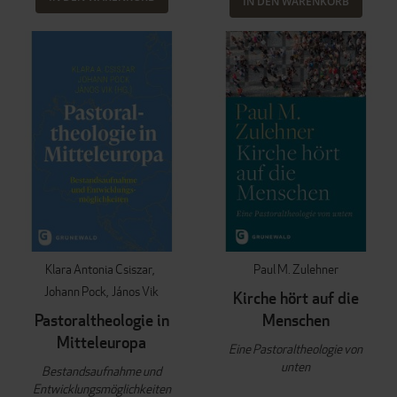
IN DEN WARENKORB
Klara Antonia Csiszar
Paul M. Zulehner
Johann Pock
János Vik
Kirche hört auf die
Pastoraltheologie in
Menschen
Mitteleuropa
Eine Pastoraltheologie von
unten
Bestandsaufnahme und
Entwicklungsmöglichkeiten