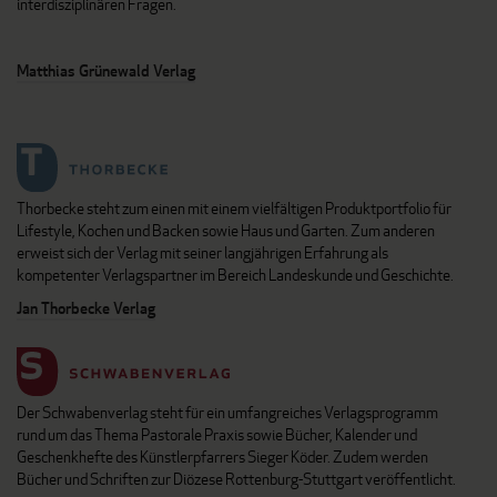
interdisziplinären Fragen.
Matthias Grünewald Verlag
Thorbecke steht zum einen mit einem vielfältigen Produktportfolio für
Lifestyle, Kochen und Backen sowie Haus und Garten. Zum anderen
erweist sich der Verlag mit seiner langjährigen Erfahrung als
kompetenter Verlagspartner im Bereich Landeskunde und Geschichte.
Jan Thorbecke Verlag
Der Schwabenverlag steht für ein umfangreiches Verlagsprogramm
rund um das Thema Pastorale Praxis sowie Bücher, Kalender und
Geschenkhefte des Künstlerpfarrers Sieger Köder. Zudem werden
Bücher und Schriften zur Diözese Rottenburg-Stuttgart veröffentlicht.