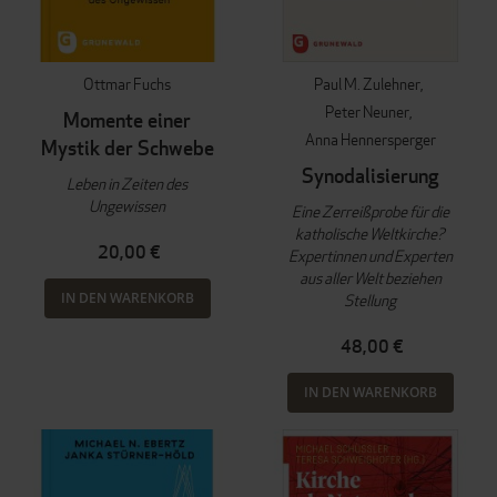
Ottmar Fuchs
Paul M. Zulehner
Peter Neuner
Momente einer
Anna Hennersperger
Mystik der Schwebe
Synodalisierung
Leben in Zeiten des
Ungewissen
Eine Zerreißprobe für die
katholische Weltkirche?
20,00 €
Expertinnen und Experten
aus aller Welt beziehen
IN DEN WARENKORB
Stellung
48,00 €
IN DEN WARENKORB