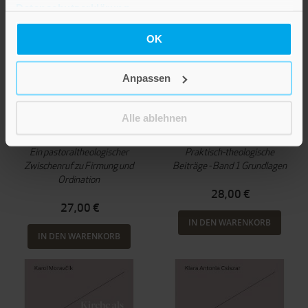
Datenschutzerklärung
.
OK
Anpassen
Ottmar Fuchs
Regina Polak
»Ihr aber seid ein
Migration, Flucht und
Alle ablehnen
priesterliches Volk«
Religion
Ein pastoraltheologischer
Praktisch-theologische
Zwischenruf zu Firmung und
Beiträge - Band 1 Grundlagen
Ordination
28,00 €
27,00 €
IN DEN WARENKORB
IN DEN WARENKORB