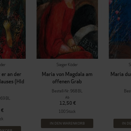
öder
Sieger Köder
S
 er an der
Maria von Magdala am
Maria du
auses (Hld
offenen Grab
Bestell-Nr: 968 BL
Best
Ab
969 BL
12,50 €
 €
100 Stück
ck
IN DEN WARENKORB
IN D
ENKORB