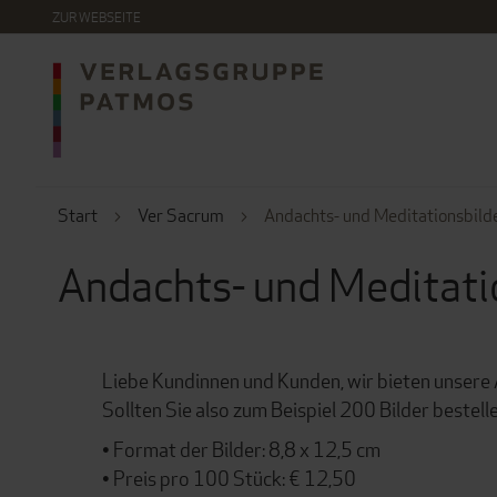
DIREKT
ZUR WEBSEITE
ZUM
INHALT
Start
Ver Sacrum
Andachts- und Meditationsbild
Andachts- und Meditati
Liebe Kundinnen und Kunden, wir bieten unsere 
Sollten Sie also zum Beispiel 200 Bilder bestell
• Format der Bilder: 8,8 x 12,5 cm
• Preis pro 100 Stück: € 12,50