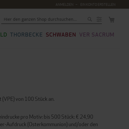
ANMELDEN
EIN KONTO ERSTELLEN
MEIN WA
Suche
LD
THORBECKE
SCHWABEN
VER SACRUM
t (VPE) von 100 Stück an.
eindrucke pro Motiv: bis 500 Stück: € 24,90
nder-Aufdruck (Osterkommunion) und/oder den