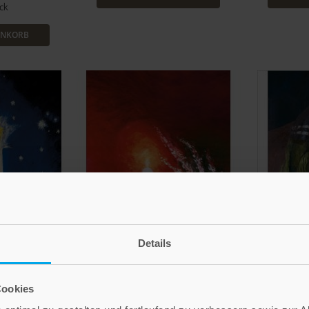
ck
ENKORB
Details
Cookies
öder
Sieger Köder
S