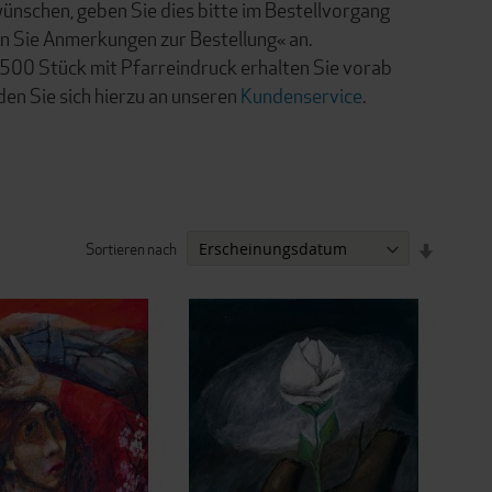
wünschen, geben Sie dies bitte im Bestellvorgang
 Sie Anmerkungen zur Bestellung« an.
 500 Stück mit Pfarreindruck erhalten Sie vorab
en Sie sich hierzu an unseren
Kundenservice
.
Sortieren nach
IN
AUFSTEI
REIHENF