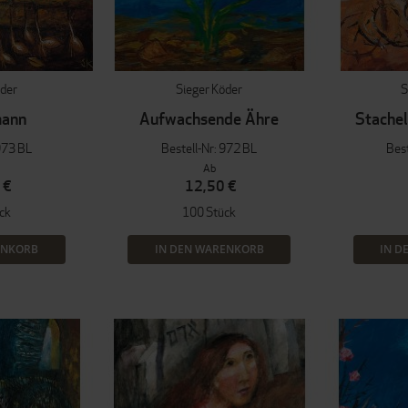
öder
Sieger Köder
S
mann
Aufwachsende Ähre
Stachel
973 BL
Bestell-Nr: 972 BL
Best
Ab
 €
12,50 €
ck
100 Stück
ENKORB
IN DEN WARENKORB
IN D