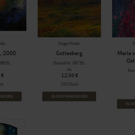
öder
Sieger Köder
S
I, 2000
Gottesberg
Maria 
Ost
988 BL
Bestell-Nr: 987 BL
Ab
Best
 €
12,50 €
ck
100 Stück
ENKORB
IN DEN WARENKORB
IN D