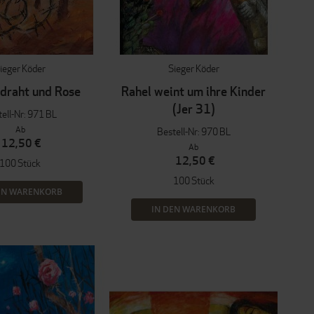
ieger Köder
Sieger Köder
draht und Rose
Rahel weint um ihre Kinder
(Jer 31)
ell-Nr: 971 BL
Ab
Bestell-Nr: 970 BL
12,50 €
Ab
12,50 €
100 Stück
100 Stück
EN WARENKORB
IN DEN WARENKORB