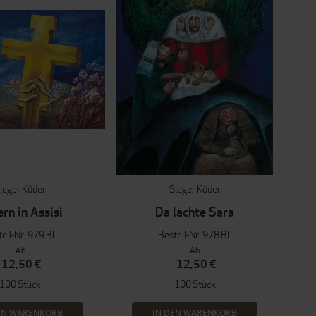
ieger Köder
Sieger Köder
rn in Assisi
Da lachte Sara
ell-Nr: 979 BL
Bestell-Nr: 978 BL
Ab
Ab
12,50 €
12,50 €
100 Stück
100 Stück
EN WARENKORB
IN DEN WARENKORB