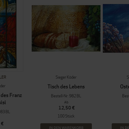
LER
Sieger Köder
S
öder
Tisch des Lebens
Oste
des Franz
Bestell-Nr: 982 BL
Best
isi
Ab
12,50 €
983 BL
100 Stück
 €
IN DEN WARENKORB
IN D