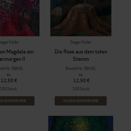
ieger Köder
Sieger Köder
von Magdala am
Die Rose aus dem toten
ermorgen II
Stamm
ell-Nr: 986 BL
Bestell-Nr: 984 BL
Ab
Ab
12,50 €
12,50 €
100 Stück
100 Stück
EN WARENKORB
IN DEN WARENKORB