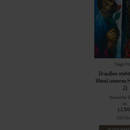
Sieger K
Draußen steht
Wand unseres H
2)
Bestell-Nr: 
Ab
12,50
100 Stü
IN DEN WAR