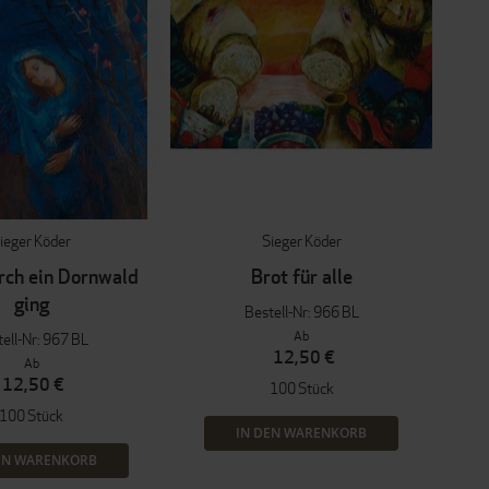
ieger Köder
Sieger Köder
rch ein Dornwald
Brot für alle
ging
Bestell-Nr: 966 BL
Ab
ell-Nr: 967 BL
12,50 €
Ab
12,50 €
100 Stück
100 Stück
IN DEN WARENKORB
EN WARENKORB