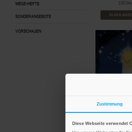
100 Stü
WEGE-HEFTE
IN DEN WAR
SONDERANGEBOTE
VORSCHAUEN
Zustimmung
Diese Webseite verwendet 
Sieger K