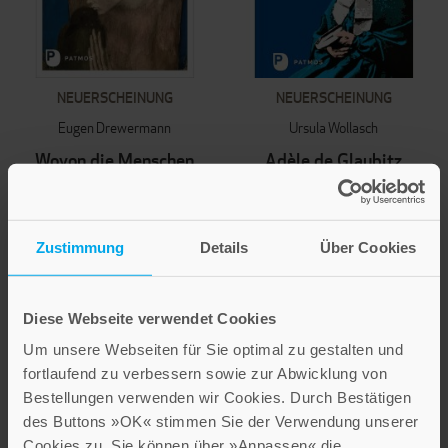
NEUERSCHEINUNG
NEUERSCHEINUNG
Eugen Drewermann
Ursula Wollasch
Wovon die Menschen
Adèle de Glaubitz
leben
Charisma für eine gerechtere
Welt. Das Erbe der
Wege zum Galater-Brief des
Kreuzschwestern: Eine Kraft,
Paulus
Zustimmung
Details
Über Cookies
die bleibt
38,00 €
22,00 €
Diese Webseite verwendet Cookies
IN DEN WARENKORB
IN DEN WARENKORB
Um unsere Webseiten für Sie optimal zu gestalten und
fortlaufend zu verbessern sowie zur Abwicklung von
Bestellungen verwenden wir Cookies. Durch Bestätigen
des Buttons »OK« stimmen Sie der Verwendung unserer
Cookies zu. Sie können über »Anpassen« die