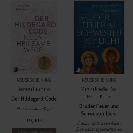
NEUERSCHEINUNG
NEUERSCHEINUNG
Annette Heizmann
Martina Kreidler-Kos
Niklaus Kuster
Der Hildegard-Code
Bruder Feuer und
Neun heilsame Wege
Schwester Licht
19,00 €
Franz und Klara von Assisi.
Zwei Lebensgeschichten im
IN DEN WARENKORB