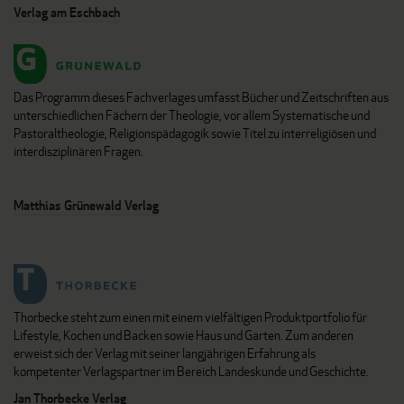
Verlag am Eschbach
Das Programm dieses Fachverlages umfasst Bücher und Zeitschriften aus
unterschiedlichen Fächern der Theologie, vor allem Systematische und
Pastoraltheologie, Religionspädagogik sowie Titel zu interreligiösen und
interdisziplinären Fragen.
Matthias Grünewald Verlag
Thorbecke steht zum einen mit einem vielfältigen Produktportfolio für
Lifestyle, Kochen und Backen sowie Haus und Garten. Zum anderen
erweist sich der Verlag mit seiner langjährigen Erfahrung als
kompetenter Verlagspartner im Bereich Landeskunde und Geschichte.
Jan Thorbecke Verlag