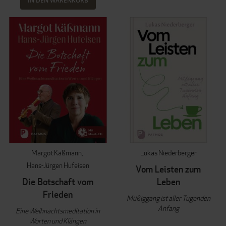
IN DEN WARENKORB
Margot Käßmann
Lukas Niederberger
Hans-Jürgen Hufeisen
Vom Leisten zum
Die Botschaft vom
Leben
Frieden
Müßiggang ist aller Tugenden
Anfang
Eine Weihnachtsmeditation in
Worten und Klängen