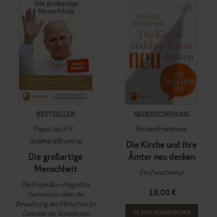
BESTSELLER
NEUERSCHEINUNG
Papst Leo XIV.
Richard Hartmann
Godehard Brüntrup
Die Kirche und ihre
Die großartige
Ämter neu denken
Menschheit
Ein Zwischenruf
Die Enzyklika »Magnifica
16,00 €
humanitas« über die
Bewahrung des Menschen im
IN DEN WARENKORB
Zeitalter der Künstlichen