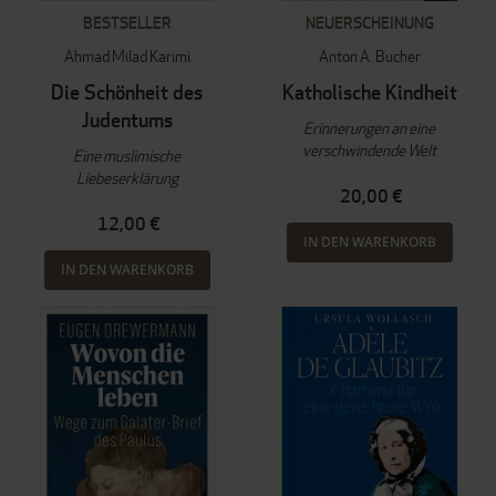
BESTSELLER
NEUERSCHEINUNG
Ahmad Milad Karimi
Anton A. Bucher
Die Schönheit des
Katholische Kindheit
Judentums
Erinnerungen an eine
verschwindende Welt
Eine muslimische
Liebeserklärung
20,00 €
12,00 €
IN DEN WARENKORB
IN DEN WARENKORB