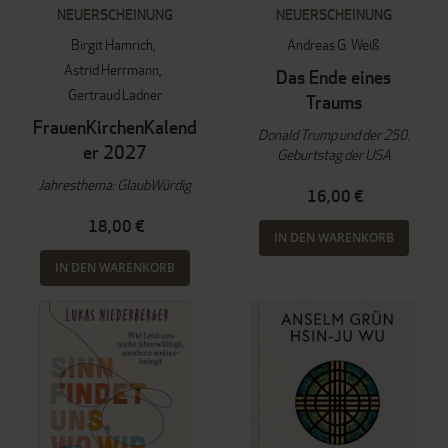
NEUERSCHEINUNG
NEUERSCHEINUNG
Birgit Hamrich
Andreas G. Weiß
Astrid Herrmann
Das Ende eines
Gertraud Ladner
Traums
FrauenKirchenKalend
Donald Trump und der 250.
er 2027
Geburtstag der USA
Jahresthema: GlaubWürdig
16,00 €
18,00 €
IN DEN WARENKORB
IN DEN WARENKORB