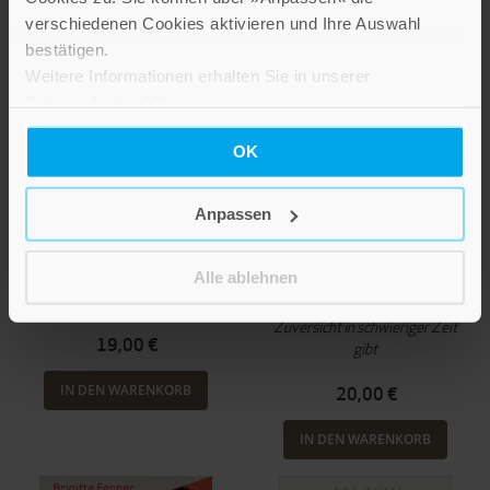
verschiedenen Cookies aktivieren und Ihre Auswahl
bestätigen.
Weitere Informationen erhalten Sie in unserer
Datenschutzerklärung
.
OK
Stefan von Kempis
Winfried Kretschmann
Anpassen
Papst Leo XIV.
Der Sinn von Politik
ist Freiheit
Alle ablehnen
Wer er ist – wie er denkt – was
ihn und uns erwartet
Warum Hannah Arendt uns
Zuversicht in schwieriger Zeit
19,00 €
gibt
IN DEN WARENKORB
20,00 €
IN DEN WARENKORB