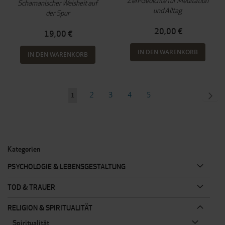
Zen-Gedichte für Meditation
Schamanischer Weisheit auf
und Alltag
der Spur
20,00 €
19,00 €
IN DEN WARENKORB
IN DEN WARENKORB
Seite
Seite
Seite
Seite
Seite
SEI
WEI
2
3
4
5
Sie
1
lesen
gerade
Seite
Kategorien
PSYCHOLOGIE & LEBENSGESTALTUNG
TOD & TRAUER
RELIGION & SPIRITUALITÄT
Spiritualität