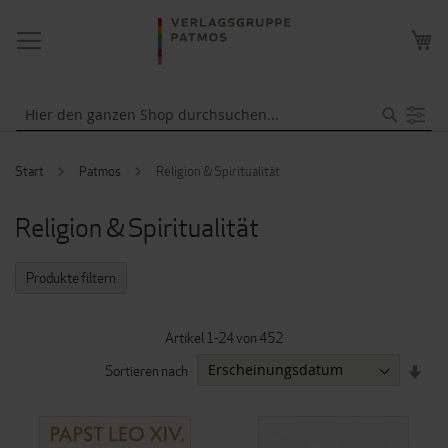
NAVIGATION
ME
UMSCHALTEN
WA
Suche
Start
Patmos
Religion & Spiritualität
Religion & Spiritualität
Produkte filtern
Artikel
1
-
24
von
452
IN
Sortieren nach
AUF
REI