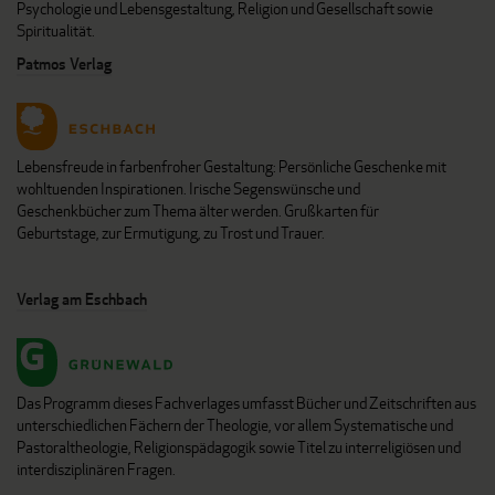
Psychologie und Lebensgestaltung, Religion und Gesellschaft sowie
Spiritualität.
Patmos Verlag
Lebensfreude in farbenfroher Gestaltung: Persönliche Geschenke mit
wohltuenden Inspirationen. Irische Segenswünsche und
Geschenkbücher zum Thema älter werden. Grußkarten für
Geburtstage, zur Ermutigung, zu Trost und Trauer.
Verlag am Eschbach
Das Programm dieses Fachverlages umfasst Bücher und Zeitschriften aus
unterschiedlichen Fächern der Theologie, vor allem Systematische und
Pastoraltheologie, Religionspädagogik sowie Titel zu interreligiösen und
interdisziplinären Fragen.