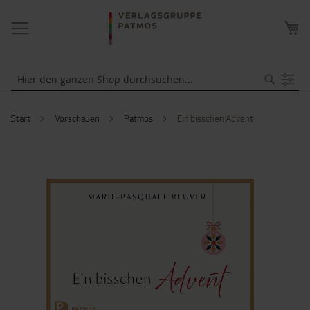
NAVIGATION
ME
UMSCHALTEN
WA
Suche
Start
Vorschauen
Patmos
Ein bisschen Advent
ZUM
ENDE
DER
BILDERGALERIE
SPRINGEN