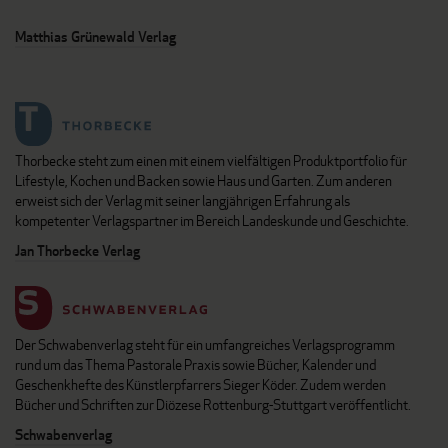
Matthias Grünewald Verlag
Thorbecke steht zum einen mit einem vielfältigen Produktportfolio für
Lifestyle, Kochen und Backen sowie Haus und Garten. Zum anderen
erweist sich der Verlag mit seiner langjährigen Erfahrung als
kompetenter Verlagspartner im Bereich Landeskunde und Geschichte.
Jan Thorbecke Verlag
Der Schwabenverlag steht für ein umfangreiches Verlagsprogramm
rund um das Thema Pastorale Praxis sowie Bücher, Kalender und
Geschenkhefte des Künstlerpfarrers Sieger Köder. Zudem werden
Bücher und Schriften zur Diözese Rottenburg-Stuttgart veröffentlicht.
Schwabenverlag