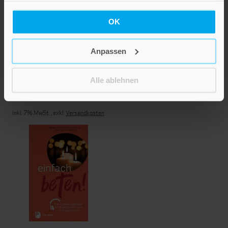
OK
Anpassen
Adventszauber und
Lichterglanz
Alle ablehnen
19,00 €
Inkl. 7% MwSt.
,
exkl.
Versandkosten