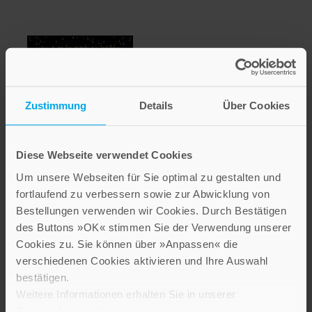
Zustimmung
Details
Über Cookies
Und so leuchtet die Welt
Diese Webseite verwendet Cookies
Um unsere Webseiten für Sie optimal zu gestalten und
5,00 €
fortlaufend zu verbessern sowie zur Abwicklung von
Bestellungen verwenden wir Cookies. Durch Bestätigen
Inkl. 7% MwSt.
,
exkl.
Versandkosten
des Buttons »OK« stimmen Sie der Verwendung unserer
Cookies zu. Sie können über »Anpassen« die
verschiedenen Cookies aktivieren und Ihre Auswahl
bestätigen.
Weitere Informationen erhalten Sie in unserer
Datenschutzerklärung
.