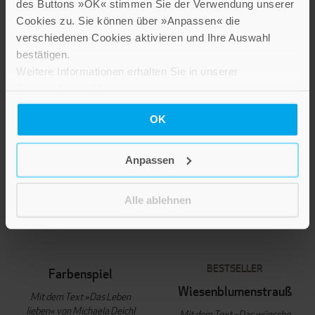
des Buttons »OK« stimmen Sie der Verwendung unserer
Ab
Ab
Cookies zu. Sie können über »Anpassen« die
2,60 €
2,60 €
verschiedenen Cookies aktivieren und Ihre Auswahl
IN DEN WARENKORB
bestätigen.
IN DEN WARENKORB
Weitere Informationen erhalten Sie in unserer
Datenschutzerklärung
.
OK
Anpassen
Alle ablehnen
BESTSELLER
Farbenspiel
Wiesenblumenstrauß
Mit dem Text »Das Leben
lieben« von Michaela Deichl
Mit dem Text »Das wünsche