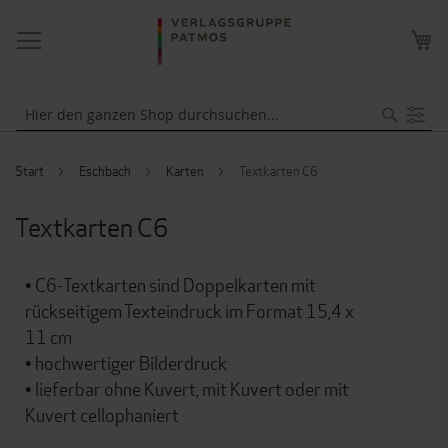
NAVIGATION
ME
UMSCHALTEN
WA
Suche
Start
Eschbach
Karten
Textkarten C6
Textkarten C6
• C6-Textkarten sind Doppelkarten mit
rückseitigem Texteindruck im Format 15,4 x
11 cm
• hochwertiger Bilderdruck
• lieferbar ohne Kuvert, mit Kuvert oder mit
Kuvert cellophaniert