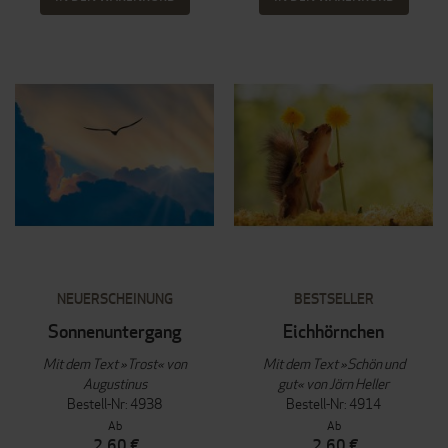
NEUERSCHEINUNG
BESTSELLER
Sonnenuntergang
Eichhörnchen
Mit dem Text »Trost« von
Mit dem Text »Schön und
Augustinus
gut« von Jörn Heller
Bestell-Nr: 4938
Bestell-Nr: 4914
Ab
Ab
2,60 €
2,60 €