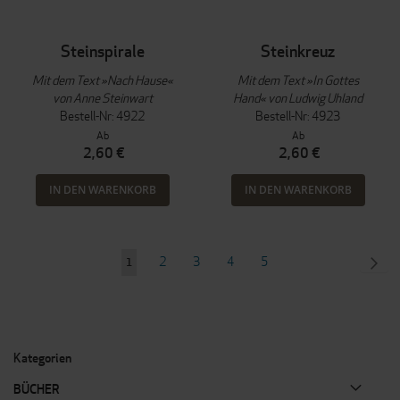
Steinspirale
Steinkreuz
Mit dem Text »Nach Hause«
Mit dem Text »In Gottes
von Anne Steinwart
Hand« von Ludwig Uhland
Bestell-Nr: 4922
Bestell-Nr: 4923
Ab
Ab
2,60 €
2,60 €
IN DEN WARENKORB
IN DEN WARENKORB
Seite
Seite
Seite
Seite
Seite
SEI
WEI
2
3
4
5
Sie
1
lesen
gerade
Seite
Kategorien
BÜCHER