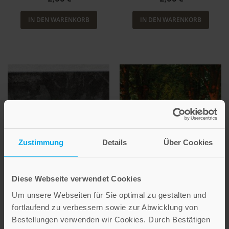
IN DEN WARENKORB
IN DEN WARENKORB
Zustimmung
Details
Über Cookies
BESTSELLER
Bodenblüher
Diese Webseite verwendet Cookies
Allee
Mit dem Text
Um unsere Webseiten für Sie optimal zu gestalten und
»Überlebenstraining« von
Mit dem Text »Wegsegen« ein
fortlaufend zu verbessern sowie zur Abwicklung von
Gisela Baltes
Irischer Segen
Bestellungen verwenden wir Cookies. Durch Bestätigen
Bestell-Nr: 4915
Bestell-Nr: 4916