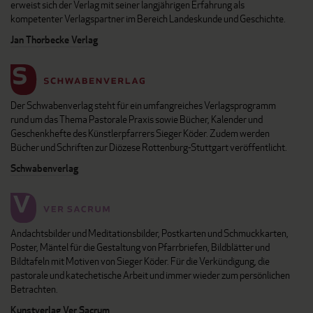
erweist sich der Verlag mit seiner langjährigen Erfahrung als
kompetenter Verlagspartner im Bereich Landeskunde und Geschichte.
Jan Thorbecke Verlag
Der Schwabenverlag steht für ein umfangreiches Verlagsprogramm
rund um das Thema Pastorale Praxis sowie Bücher, Kalender und
Geschenkhefte des Künstlerpfarrers Sieger Köder. Zudem werden
Bücher und Schriften zur Diözese Rottenburg-Stuttgart veröffentlicht.
Schwabenverlag
Andachtsbilder und Meditationsbilder, Postkarten und Schmuckkarten,
Poster, Mäntel für die Gestaltung von Pfarrbriefen, Bildblätter und
Bildtafeln mit Motiven von Sieger Köder. Für die Verkündigung, die
pastorale und katechetische Arbeit und immer wieder zum persönlichen
Betrachten.
Kunstverlag Ver Sacrum