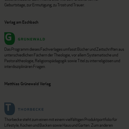
Geburtstage, zur Ermutigung, zu Trost und Trauer.
Verlag am Eschbach
Das Programm dieses Fachverlages umfasst Bücher und Zeitschriften aus
unterschiedlichen Fächern der Theologie, vor allem Systematische und
Pastoraltheologie, Religionspädagogik sowie Titel zu interreligiösen und
interdisziplinären Fragen.
Matthias Grünewald Verlag
Thorbecke steht zum einen mit einem vielfältigen Produktportfolio für
Lifestyle, Kochen und Backen sowie Haus und Garten. Zum anderen