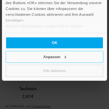
des Buttons »OK« stimmen Sie der Verwendung unserer
Cookies zu. Sie können über »Anpassen« die
Begleitet
verschiedenen Cookies aktivieren und Ihre Auswahl
bestätigen.
2,60 €
Weitere Informationen erhalten Sie in unserer
Inkl. 19% MwSt.
,
exkl.
Versandkosten
Datenschutzerklärung
.
OK
Anpassen
Alle ablehnen
Taufstein
2,60 €
Inkl. 19% MwSt.
,
exkl.
Versandkosten