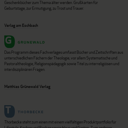
Geschenkbücher zum Thema älter werden. Grußkarten für
Geburtstage, zur Ermutigung, zu Trost und Trauer.
Verlag am Eschbach
Das Programm dieses Fachverlages umfasst Bücher und Zeitschriften aus
unterschiedlichen Fächern der Theologie, vor allem Systematische und
Pastoraltheologie, Religionspädagogik sowie Titel zu interreligiösen und
interdisziplinären Fragen.
Matthias Grünewald Verlag
Thorbecke steht zum einen mit einem vielfältigen Produktportfolio für
Lifestyle, Kochen und Backen sowie Haus und Garten. Zum anderen