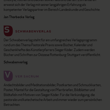
erweist sich der Verlag mit seiner langjährigen Erfahrung als
kompetenter Verlagspartner im Bereich Landeskunde und Geschichte.
Jan Thorbecke Verlag
Der Schwabenverlag steht für ein umfangreiches Verlagsprogramm
rund um das Thema Pastorale Praxis sowie Bücher, Kalender und
Geschenkhefte des Künstlerpfarrers Sieger Köder. Zudem werden
Bücher und Schriften zur Diözese Rottenburg-Stuttgart veröffentlicht.
Schwabenverlag
Andachtsbilder und Meditationsbilder, Postkarten und Schmuckkarten,
Poster, Mäntel für die Gestaltung von Pfarrbriefen, Bildblätter und
Bildtafeln mit Motiven von Sieger Köder. Für die Verkündigung, die
pastorale und katechetische Arbeit und immer wieder zum persönlichen
Betrachten.