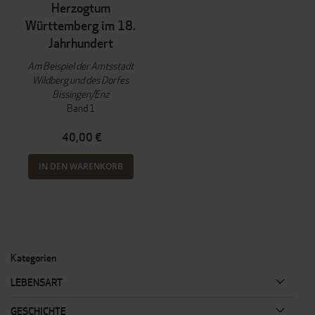
Herzogtum
Württemberg im 18.
Jahrhundert
Am Beispiel der Amtsstadt
Wildberg und des Dorfes
Bissingen/Enz
Band 1
40,00 €
IN DEN WARENKORB
Kategorien
LEBENSART
GESCHICHTE