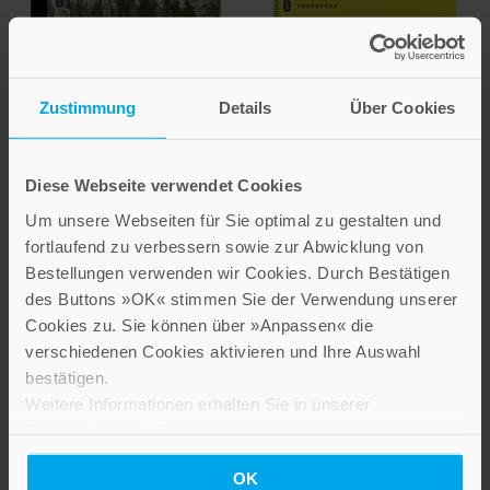
Gert Kollmer-von Oheimb-
Thilo Lang
Loup
Das
Zustimmung
Details
Über Cookies
Die Bestände des
Investitionsverhalten
Wirtschaftsarchivs
Metall
Baden-Württemberg
verarbeitender
Diese Webseite verwendet Cookies
Unternehmen in
Unternehmen, Industrie- und
Um unsere Webseiten für Sie optimal zu gestalten und
Handelskammern,
Württemberg 1924-
fortlaufend zu verbessern sowie zur Abwicklung von
Handwerkskammern,
1936
Bestellungen verwenden wir Cookies. Durch Bestätigen
Verbände, Vereine, Nachlässe
des Buttons »OK« stimmen Sie der Verwendung unserer
Band 7
Zwischen
Rationalisierungsmaßnahmen
Cookies zu. Sie können über »Anpassen« die
und Kapazitätserweiterungen
59,00 €
verschiedenen Cookies aktivieren und Ihre Auswahl
Band 5
bestätigen.
IN DEN WARENKORB
Weitere Informationen erhalten Sie in unserer
49,00 €
Datenschutzerklärung
.
IN DEN WARENKORB
OK