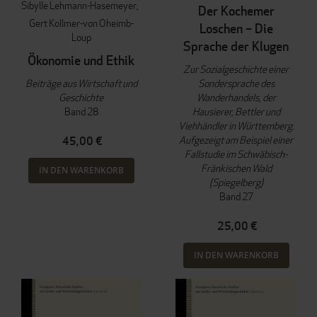
Sibylle Lehmann-Hasemeyer
Der Kochemer
Gert Kollmer-von Oheimb-
Loschen – Die
Loup
Sprache der Klugen
Ökonomie und Ethik
Zur Sozialgeschichte einer
Beiträge aus Wirtschaft und
Sondersprache des
Geschichte
Wanderhandels, der
Band 28
Hausierer, Bettler und
Viehhändler in Württemberg.
Aufgezeigt am Beispiel einer
45,00 €
Fallstudie im Schwäbisch-
Fränkischen Wald
IN DEN WARENKORB
(Spiegelberg)
Band 27
25,00 €
IN DEN WARENKORB