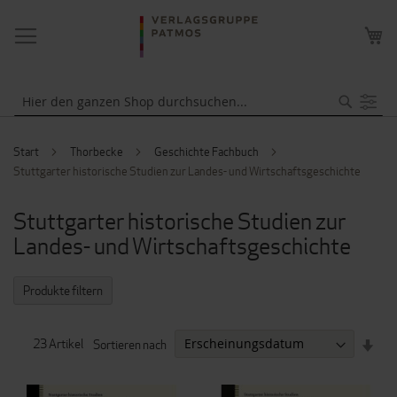
NAVIGATION
ME
UMSCHALTEN
WA
Suche
Start
Thorbecke
Geschichte Fachbuch
Stuttgarter historische Studien zur Landes- und Wirtschaftsgeschichte
Stuttgarter historische Studien zur
Landes- und Wirtschaftsgeschichte
Produkte filtern
IN
23
Artikel
Sortieren nach
AUF
REI