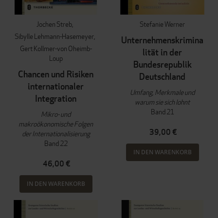
Jochen Streb
Stefanie Werner
Sibylle Lehmann-Hasemeyer
Unternehmenskrimina
Gert Kollmer-von Oheimb-
lität in der
Loup
Bundesrepublik
Chancen und Risiken
Deutschland
internationaler
Umfang, Merkmale und
Integration
warum sie sich lohnt
Band 21
Mikro- und
makroökonomische Folgen
39,00 €
der Internationalisierung
Band 22
IN DEN WARENKORB
46,00 €
IN DEN WARENKORB