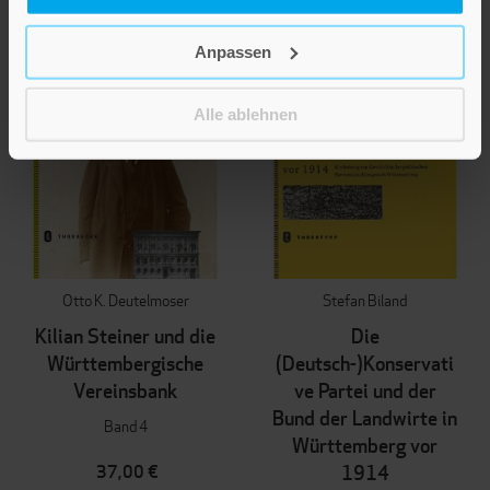
Anpassen
Alle ablehnen
Otto K. Deutelmoser
Stefan Biland
Kilian Steiner und die
Die
Württembergische
(Deutsch-)Konservati
Vereinsbank
ve Partei und der
Bund der Landwirte in
Band 4
Württemberg vor
37,00 €
1914