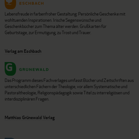
Lebensfreude in farbenfroher Gestaltung: Persönliche Geschenke mit
wohltuenden Inspirationen. Irische Segenswünsche und
Geschenkbücher zum Thema älter werden. Grußkarten für
Geburtstage, zur Ermutigung, zu Trost und Trauer.
Verlag am Eschbach
Das Programm dieses Fachverlages umfasst Bücher und Zeitschriften aus
unterschiedlichen Fächern der Theologie, vor allem Systematische und
Pastoraltheologie, Religionspädagogik sowie Titel zu interreligiösen und
interdisziplinären Fragen.
Matthias Grünewald Verlag