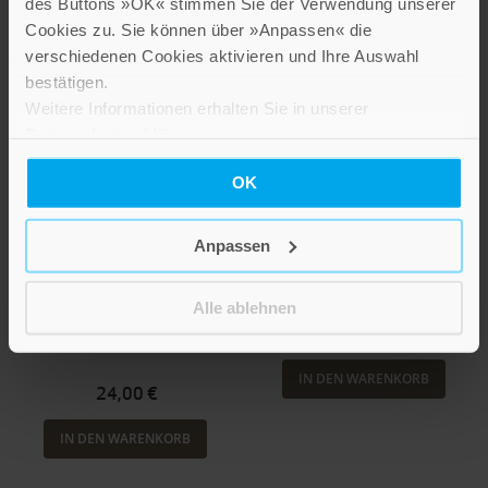
des Buttons »OK« stimmen Sie der Verwendung unserer
Cookies zu. Sie können über »Anpassen« die
verschiedenen Cookies aktivieren und Ihre Auswahl
bestätigen.
Weitere Informationen erhalten Sie in unserer
Datenschutzerklärung
.
OK
Johann Christian Hüttner
Norbert A. Deuchert
Nachricht von der
Begegnung der
Anpassen
Britischen
Kulturen
Gesandtschaftsreise
Museum Villa Rot
durch China und einen
Alle ablehnen
Teil der Tartarei
19,90 €
IN DEN WARENKORB
24,00 €
IN DEN WARENKORB