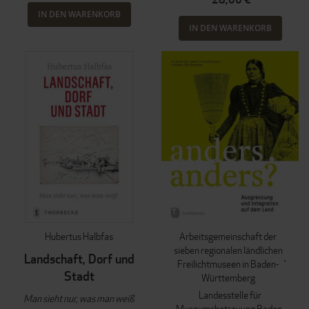
IN DEN WARENKORB
IN DEN WARENKORB
Hubertus Halbfas
Arbeitsgemeinschaft der
sieben regionalen ländlichen
Landschaft, Dorf und
Freilichtmuseen in Baden-
Stadt
Württemberg
Landesstelle für
Man sieht nur, was man weiß
Museumsbetreuung Baden-