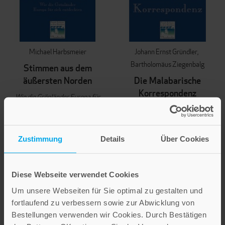
Michael Harbsmeier
Johann Ernst Gründler
Bartholomäus Ziegenbalg
Stimmen aus dem
äußersten Norden
Die Malabarische
Korrespondenz
Wie die Grönländer Europa für
sich entdeckten
Der Süden Indiens im 18.
Jahrhundert
24,00 €
Zustimmung
Details
Über Cookies
24,00 €
IN DEN WARENKORB
IN DEN WARENKORB
Diese Webseite verwendet Cookies
Um unsere Webseiten für Sie optimal zu gestalten und
fortlaufend zu verbessern sowie zur Abwicklung von
Bestellungen verwenden wir Cookies. Durch Bestätigen