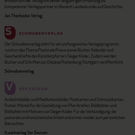
erweist sich der Verlag mit seiner langjährigen Erfahrung als
kompetenter Verlagspartner im Bereich Landeskunde und Geschichte.
Jan Thorbecke Verlag
Der Schwabenverlag steht für ein umfangreiches Verlagsprogramm
rund um das Thema Pastorale Praxis sowie Bücher, Kalender und
Geschenkhefte des Künstlerpfarrers Sieger Köder. Zudem werden
Bücher und Schriften zur Diözese Rottenburg-Stuttgart veröffentlicht.
Schwabenverlag
Andachtsbilder und Meditationsbilder, Postkarten und Schmuckkarten,
Poster, Mäntel für die Gestaltung von Pfarrbriefen, Bildblätter und
Bildtafeln mit Motiven von Sieger Köder. Für die Verkündigung, die
pastorale und katechetische Arbeit und immer wieder zum persönlichen
Betrachten.
Kunstverlag Ver Sacrum