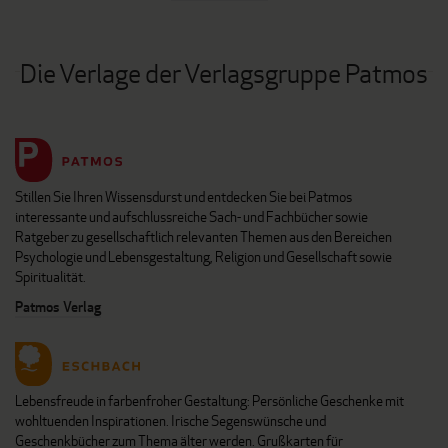
Die Verlage der Verlagsgruppe Patmos
Stillen Sie Ihren Wissensdurst und entdecken Sie bei Patmos
interessante und aufschlussreiche Sach- und Fachbücher sowie
Ratgeber zu gesellschaftlich relevanten Themen aus den Bereichen
Psychologie und Lebensgestaltung, Religion und Gesellschaft sowie
Spiritualität.
Patmos Verlag
Lebensfreude in farbenfroher Gestaltung: Persönliche Geschenke mit
wohltuenden Inspirationen. Irische Segenswünsche und
Geschenkbücher zum Thema älter werden. Grußkarten für