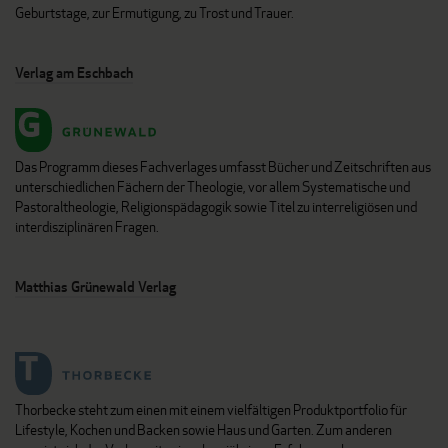
Geburtstage, zur Ermutigung, zu Trost und Trauer.
Verlag am Eschbach
Das Programm dieses Fachverlages umfasst Bücher und Zeitschriften aus
unterschiedlichen Fächern der Theologie, vor allem Systematische und
Pastoraltheologie, Religionspädagogik sowie Titel zu interreligiösen und
interdisziplinären Fragen.
Matthias Grünewald Verlag
Thorbecke steht zum einen mit einem vielfältigen Produktportfolio für
Lifestyle, Kochen und Backen sowie Haus und Garten. Zum anderen