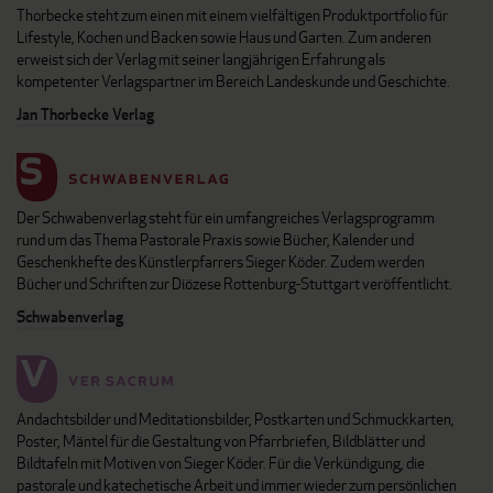
Thorbecke steht zum einen mit einem vielfältigen Produktportfolio für
Lifestyle, Kochen und Backen sowie Haus und Garten. Zum anderen
erweist sich der Verlag mit seiner langjährigen Erfahrung als
kompetenter Verlagspartner im Bereich Landeskunde und Geschichte.
Jan Thorbecke Verlag
Der Schwabenverlag steht für ein umfangreiches Verlagsprogramm
rund um das Thema Pastorale Praxis sowie Bücher, Kalender und
Geschenkhefte des Künstlerpfarrers Sieger Köder. Zudem werden
Bücher und Schriften zur Diözese Rottenburg-Stuttgart veröffentlicht.
Schwabenverlag
Andachtsbilder und Meditationsbilder, Postkarten und Schmuckkarten,
Poster, Mäntel für die Gestaltung von Pfarrbriefen, Bildblätter und
Bildtafeln mit Motiven von Sieger Köder. Für die Verkündigung, die
pastorale und katechetische Arbeit und immer wieder zum persönlichen