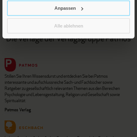
KARRIERE
Anpassen
KUNDENINFO
Alle ablehnen
Die Verlage der Verlagsgruppe Patmos
Stillen Sie Ihren Wissensdurst und entdecken Sie bei Patmos
interessante und aufschlussreiche Sach- und Fachbücher sowie
Ratgeber zu gesellschaftlich relevanten Themen aus den Bereichen
Psychologie und Lebensgestaltung, Religion und Gesellschaft sowie
Spiritualität.
Patmos Verlag