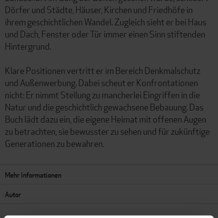
Dörfer und Städte, Häuser, Kirchen und Friedhöfe in
ihrem geschichtlichen Wandel. Zugleich sieht er bei Haus
und Dach, Fenster oder Tür immer einen Sinn stiftenden
Hintergrund.
Klare Positionen vertritt er im Bereich Denkmalschutz
und Außenwerbung. Dabei scheut er Konfrontationen
nicht: Er nimmt Stellung zu mancherlei Eingriffen in die
Natur und die geschichtlich gewachsene Bebauung. Das
Buch lädt dazu ein, die eigene Heimat mit offenen Augen
zu betrachten, sie bewusster zu sehen und für zukünftige
Generationen zu bewahren.
Mehr Informationen
Autor