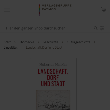
NAVIGATION
ME
UMSCHALTEN
WA
Suche
Start
Thorbecke
Geschichte
Kulturgeschichte
Einzeltitel
Landschaft, Dorf und Stadt
ZUM
ENDE
DER
BILDERGALERIE
SPRINGEN