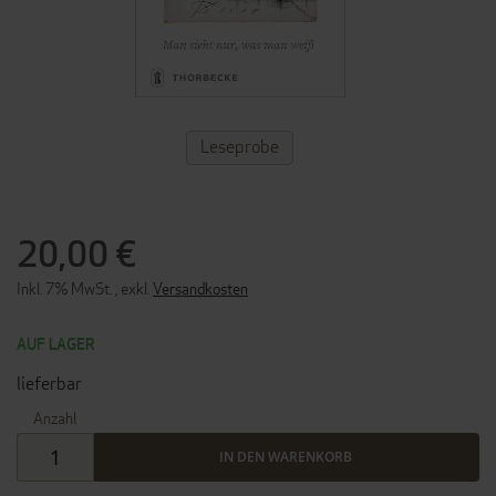
ZUM
Leseprobe
ANFANG
DER
BILDERGALERIE
SPRINGEN
20,00 €
Inkl. 7% MwSt.
,
exkl.
Versandkosten
AUF LAGER
lieferbar
Anzahl
IN DEN WARENKORB