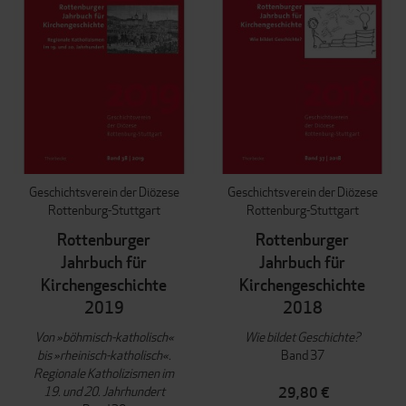
Geschichtsverein der Diözese
Geschichtsverein der Diözese
Rottenburg-Stuttgart
Rottenburg-Stuttgart
Rottenburger
Rottenburger
Jahrbuch für
Jahrbuch für
Kirchengeschichte
Kirchengeschichte
2019
2018
Von »böhmisch-katholisch«
Wie bildet Geschichte?
bis »rheinisch-katholisch«.
Band 37
Regionale Katholizismen im
19. und 20. Jahrhundert
29,80 €