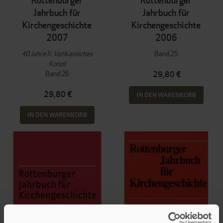
Rottenburger
Rottenburger
Jahrbuch für
Jahrbuch für
Kirchengeschichte
Kirchengeschichte
2007
2006
40 Jahre II. Vatikanisches
Band 25
Konzil
Band 26
29,80 €
29,80 €
IN DEN WARENKORB
IN DEN WARENKORB