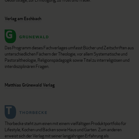
Verlag am Eschbach
Das Programm dieses Fachverlages umfasst Bücher und Zeitschriften aus
unterschiedlichen Fächern der Theologie, vor allem Systematische und
Pastoraltheologie, Religionspädagogik sowie Titel zu interreligiösen und
interdisziplinären Fragen.
Matthias Grünewald Verlag
Thorbecke steht zum einen mit einem vielfältigen Produktportfolio für
Lifestyle, Kochen und Backen sowie Haus und Garten. Zum anderen
erweist sich der Verlag mit seiner langjährigen Erfahrung als