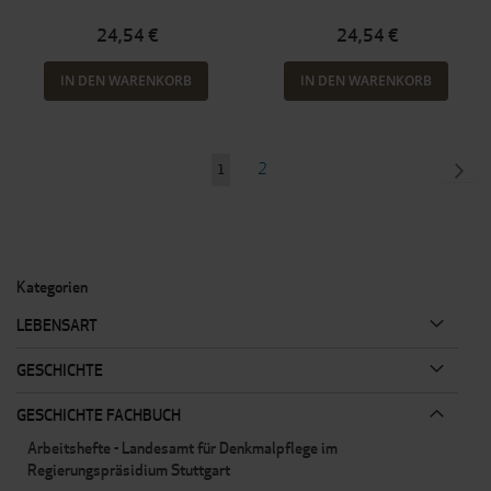
24,54 €
24,54 €
IN DEN WARENKORB
IN DEN WARENKORB
Seite
Seite
SEI
WEI
2
Sie
1
lesen
gerade
Seite
Kategorien
LEBENSART
GESCHICHTE
GESCHICHTE FACHBUCH
Arbeitshefte - Landesamt für Denkmalpflege im
Regierungspräsidium Stuttgart