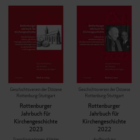
REI
Geschichtsverein der Diözese
Geschichtsverein der Diözese
Rottenburg-Stuttgart
Rottenburg-Stuttgart
Rottenburger
Rottenburger
Jahrbuch für
Jahrbuch für
Kirchengeschichte
Kirchengeschichte
2023
2022
Transformationen. Klöster,
Aufbruch zur