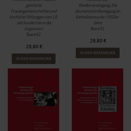
geistliche
Wiedervereinigung. Die
Frauengemeinschaften und
ökumenische Bewegung im
kirchliche Stiftungen vom 19.
Katholizismus der 1950er-
Jahrhundert bis in die
Jahre
Gegenwart
Band 41
Band 42
29,80 €
29,80 €
IN DEN WARENKORB
IN DEN WARENKORB