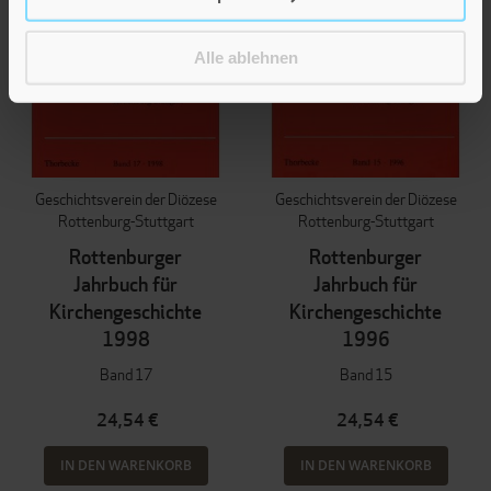
Alle ablehnen
Geschichtsverein der Diözese
Geschichtsverein der Diözese
Rottenburg-Stuttgart
Rottenburg-Stuttgart
Rottenburger
Rottenburger
Jahrbuch für
Jahrbuch für
Kirchengeschichte
Kirchengeschichte
1998
1996
Band 17
Band 15
24,54 €
24,54 €
IN DEN WARENKORB
IN DEN WARENKORB