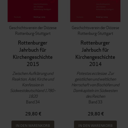
Geschichtsverein der Diözese
Geschichtsverein der Diözese
Rottenburg-Stuttgart
Rottenburg-Stuttgart
Rottenburger
Rottenburger
Jahrbuch für
Jahrbuch für
Kirchengeschichte
Kirchengeschichte
2015
2014
Zwischen Aufklärung und
Potestas ecclesiae. Zur
Reaktion. Adel, Kirche und
geistlichen und weltlichen
Konfession in
Herrschaft von Bischöfen und
Südwestdeutschland 1780–
Domkapiteln im Südwesten
1820
des Reichen
Band 34
Band 33
29,80 €
29,80 €
IN DEN WARENKORB
IN DEN WARENKORB