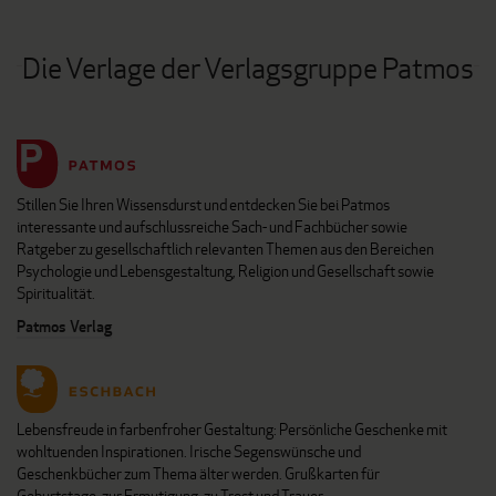
Die Verlage der Verlagsgruppe Patmos
Stillen Sie Ihren Wissensdurst und entdecken Sie bei Patmos
interessante und aufschlussreiche Sach- und Fachbücher sowie
Ratgeber zu gesellschaftlich relevanten Themen aus den Bereichen
Psychologie und Lebensgestaltung, Religion und Gesellschaft sowie
Spiritualität.
Patmos Verlag
Lebensfreude in farbenfroher Gestaltung: Persönliche Geschenke mit
wohltuenden Inspirationen. Irische Segenswünsche und
Geschenkbücher zum Thema älter werden. Grußkarten für
Geburtstage, zur Ermutigung, zu Trost und Trauer.