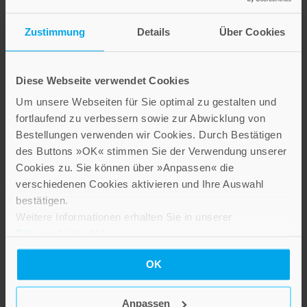
Zustimmung
Details
Über Cookies
Geschichtsverein der Diözese
Geschichtsverein der Diözese
Rottenburg-Stuttgart
Rottenburg-Stuttgart
Diese Webseite verwendet Cookies
Rottenburger
Rottenburger
Um unsere Webseiten für Sie optimal zu gestalten und
Jahrbuch für
Jahrbuch für
fortlaufend zu verbessern sowie zur Abwicklung von
Kirchengeschichte
Kirchengeschichte
Bestellungen verwenden wir Cookies. Durch Bestätigen
2005
2004
des Buttons »OK« stimmen Sie der Verwendung unserer
Band 24
Band 23
Cookies zu. Sie können über »Anpassen« die
verschiedenen Cookies aktivieren und Ihre Auswahl
29,80 €
29,80 €
bestätigen.
Weitere Informationen erhalten Sie in unserer
IN DEN WARENKORB
IN DEN WARENKORB
Datenschutzerklärung
.
OK
Anpassen