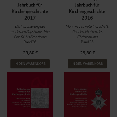
Jahrbuch für
Jahrbuch für
Kirchengeschichte
Kirchengeschichte
2017
2016
Die Inszenierung des
Mann – Frau – Partnerschaft.
modernen Papsttums. Von
Genderdebatten des
Pius IX. bis Franziskus
Christentums
Band 36
Band 35
29,80 €
29,80 €
IN DEN WARENKORB
IN DEN WARENKORB