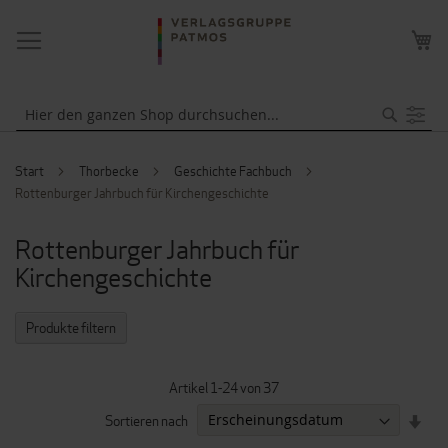
NAVIGATION
ME
UMSCHALTEN
WA
Suche
Start
Thorbecke
Geschichte Fachbuch
Rottenburger Jahrbuch für Kirchengeschichte
Rottenburger Jahrbuch für
Kirchengeschichte
Produkte filtern
Artikel
1
-
24
von
37
IN
Sortieren nach
AUF