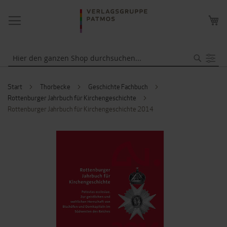
NAVIGATION
ME
UMSCHALTEN
WA
Suche
Start
Thorbecke
Geschichte Fachbuch
Rottenburger Jahrbuch für Kirchengeschichte
Rottenburger Jahrbuch für Kirchengeschichte 2014
ZUM
ENDE
DER
BILDERGALERIE
SPRINGEN