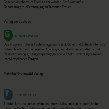
Geschenkbücher zum Thema älter werden. Grußkarten für
Geburtstage, zur Ermutigung, zu Trost und Trauer.
Verlag am Eschbach
Das Programm dieses Fachverlages umfasst Bücher und Zeitschriften aus
unterschiedlichen Fächern der Theologie, vor allem Systematische und
Pastoraltheologie, Religionspädagogik sowie Titel zu interreligiösen und
interdisziplinären Fragen.
Matthias Grünewald Verlag
Thorbecke steht zum einen mit einem vielfältigen Produktportfolio für
Lifestyle, Kochen und Backen sowie Haus und Garten. Zum anderen