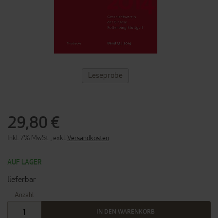
ZUM
Leseprobe
ANFANG
DER
BILDERGALERIE
SPRINGEN
29,80 €
Inkl. 7% MwSt.
,
exkl.
Versandkosten
AUF LAGER
lieferbar
Anzahl
IN DEN WARENKORB