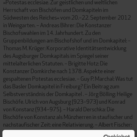
»Potestas ecclesiae. Zur geistlichen und weltlichen
Herrschaft von Bischöfen und Domkapiteln im
Südwesten des Reiches« vom 20.–22. September 2012
in Weingarten. – Andreas Bihrer: Die Konstanzer
Bischofswahlen im 14. Jahrhundert. Zu den
Gruppenbildungen am Bischofshof und im Domkapitel: –
Thomas M. Krüger: Korporative Identitätsentwicklung
des Augsburger Domkapitals im Spiegel seiner
mittelalterlichen Statuten. – Brigitte Hotz: Die
Konstanzer Domkirche nach 1378. Aspekte einer
gespaltenen Potestas ecclesiae. – Guy P. Marchal: Was tut
das Basler Domkapitel in Freiburg? Ein Beitrag zum
Selbstverständnis der Domkapitel . – Jörg Bölling: Heilige
Bischöfe. Ulrich von Augsburg (923–973) und Konrad
von Konstanz (934–975). – Harald Derschka: Die
Bischöfe von Konstanz als Münzherren in staufischer und
nachstaufischer Zeit: eine Relativierung. – Albert Fischer:
Zwischen Niedergang weltlicher Herrschaft und