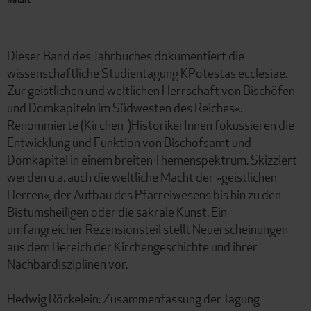
Dieser Band des Jahrbuches dokumentiert die
wissenschaftliche Studientagung KPotestas ecclesiae.
Zur geistlichen und weltlichen Herrschaft von Bischöfen
und Domkapiteln im Südwesten des Reiches«.
Renommierte (Kirchen-)HistorikerInnen fokussieren die
Entwicklung und Funktion von Bischofsamt und
Domkapitel in einem breiten Themenspektrum. Skizziert
werden u.a. auch die weltliche Macht der »geistlichen
Herren«, der Aufbau des Pfarreiwesens bis hin zu den
Bistumsheiligen oder die sakrale Kunst. Ein
umfangreicher Rezensionsteil stellt Neuerscheinungen
aus dem Bereich der Kirchengeschichte und ihrer
Nachbardisziplinen vor.
Hedwig Röckelein: Zusammenfassung der Tagung