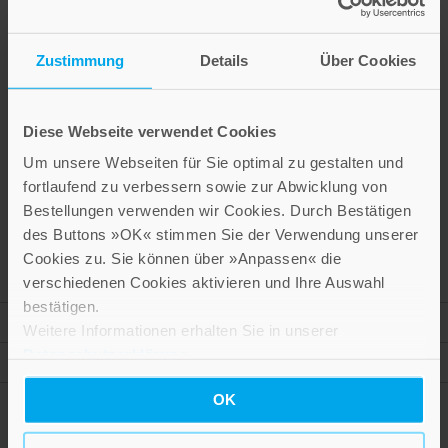
Neuaufbau geistlichen Lebens. Das Hochstift und Bistum
Chur im Zeitalter der Reformation und innerkirchlichen
Erneuerung (16./17. Jahrhundert). – Melanie Prange:
Zustimmung
Details
Über Cookies
Thesaurus Ecclesie Nostre. Der Konstanzer Domschatz
und seine Bedeutung für Bischof, Domkapitel und Stadt. –
Franz Xaver Bischof: Die Säkularisation des Hochstifts
Diese Webseite verwendet Cookies
Konstanz 1802/1803. – Dominik Burkard: Die
Um unsere Webseiten für Sie optimal zu gestalten und
Domkapitel und das »regimen ecclesiasticum«. Thesen zu
fortlaufend zu verbessern sowie zur Abwicklung von
Wandel und Kontinuität einer alten Institution. –
Bestellungen verwenden wir Cookies. Durch Bestätigen
Buchbesprechungen. – Mitteilungen der Redaktion. –
des Buttons »OK« stimmen Sie der Verwendung unserer
Vereinsnachrichten. – Orts- und Personenregister.
Cookies zu. Sie können über »Anpassen« die
verschiedenen Cookies aktivieren und Ihre Auswahl
bestätigen.
Mehr Informationen
Weitere Informationen erhalten Sie in unserer
Datenschutzerklärung
.
Autor
OK