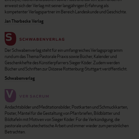
erweist sich der Verlag mit seiner langjährigen Erfahrung als
kompetenter Verlagspartner im Bereich Landeskunde und Geschichte.
Jan Thorbecke Verlag
Der Schwabenverlag steht für ein umfangreiches Verlagsprogramm
rund um das Thema Pastorale Praxis sowie Bücher, Kalender und
Geschenkhefte des Künstlerpfarrers Sieger Köder. Zudem werden
Bücher und Schriften zur Diözese Rottenburg-Stuttgart veröffentlicht.
Schwabenverlag
Andachtsbilder und Meditationsbilder, Postkarten und Schmuckkarten,
Poster, Mäntel für die Gestaltung von Pfarrbriefen, Bildblätter und
Bildtafeln mit Motiven von Sieger Köder. Für die Verkündigung, die
pastorale und katechetische Arbeit und immer wieder zum persönlichen
Betrachten.