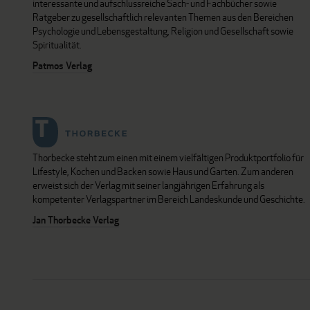
interessante und aufschlussreiche Sach- und Fachbücher sowie
Ratgeber zu gesellschaftlich relevanten Themen aus den Bereichen
Psychologie und Lebensgestaltung, Religion und Gesellschaft sowie
Spiritualität.
Patmos Verlag
Thorbecke steht zum einen mit einem vielfältigen Produktportfolio für
Lifestyle, Kochen und Backen sowie Haus und Garten. Zum anderen
erweist sich der Verlag mit seiner langjährigen Erfahrung als
kompetenter Verlagspartner im Bereich Landeskunde und Geschichte.
Jan Thorbecke Verlag