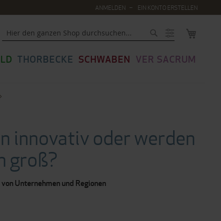
ANMELDEN
EIN KONTO ERSTELLEN
MEIN WA
Suche
LD
THORBECKE
SCHWABEN
VER SACRUM
n innovativ oder werden
n groß?
ls von Unternehmen und Regionen