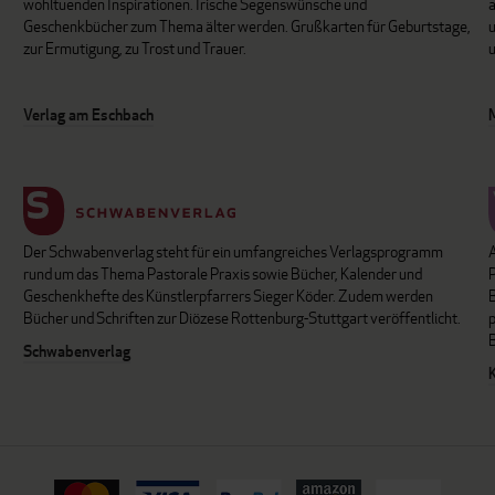
wohltuenden Inspirationen. Irische Segenswünsche und
Geschenkbücher zum Thema älter werden. Grußkarten für Geburtstage,
u
zur Ermutigung, zu Trost und Trauer.
u
Verlag am Eschbach
Der Schwabenverlag steht für ein umfangreiches Verlagsprogramm
P
rund um das Thema Pastorale Praxis sowie Bücher, Kalender und
B
Geschenkhefte des Künstlerpfarrers Sieger Köder. Zudem werden
Bücher und Schriften zur Diözese Rottenburg-Stuttgart veröffentlicht.
Schwabenverlag