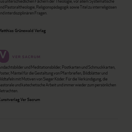
aus unterschiedlichen Fächern der Theologie, vor allem Systematische
nd Pastoraltheologie, Religionspädagogik sowie Titel zu interreligiösen
nd interdisziplinären Fragen.
Matthias Grünewald Verlag
Andachtsbilder und Meditationsbilder, Postkarten und Schmuckkarten,
oster, Mäntel für die Gestaltung von Pfarrbriefen, Bildblätter und
ildtafeln mit Motiven von Sieger Köder. Für die Verkündigung, die
pastorale und katechetische Arbeit und immer wieder zum persönlichen
Betrachten.
Kunstverlag Ver Sacrum