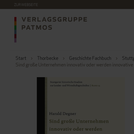
DIREKT
ZUR WEBSEITE
ZUM
INHALT
Start
Thorbecke
Geschichte Fachbuch
Stutt
Sind große Unternehmen innovativ oder werden innovativ
ZUM
ENDE
DER
BILDERGALERIE
SPRINGEN