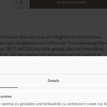
IN DEN WARENKORB
rd intensiv diskutiert, was die Fähigkeit von Unternehmen
zubringen. Ausgehend vom Einfluss der Unternehmensgröße 
en 1877 und 1932 wird hier gezeigt, dass die Entwicklung
olgt, aus dem wenige sehr innovative und sehr viele nicht
essert die klassischen Erklärungsmodelle entscheidend und
gionaler Faktoren.
Details
Cookies
optimal zu gestalten und fortlaufend zu verbessern sowie zur 