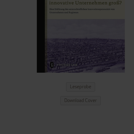
ZUM
Leseprobe
ANFANG
DER
Download Cover
BILDERGALERIE
SPRINGEN