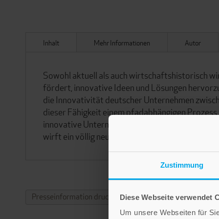
Inhalt
Mehr Informationen
Autor
Sowohl aktuell als auch wirtschaftshistorisch wi
fördert, innovative Ideen und Lösungen hervor
die Innovativität deutscher Unternehmen zwisch
dieser Fähigkeit einem pfadabhängigen Prozess f
innovative Unternehmen hervorgehen. Dies verb
wirft ein völlig neues Licht auf die Bedeutung re
Zustimmung
Presseinformation drucken
Diese Webseite verwendet 
Um unsere Webseiten für Sie 