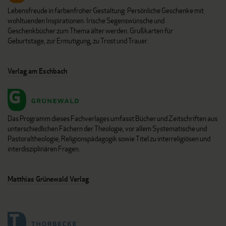
Lebensfreude in farbenfroher Gestaltung: Persönliche Geschenke mit
wohltuenden Inspirationen. Irische Segenswünsche und
Geschenkbücher zum Thema älter werden. Grußkarten für
Geburtstage, zur Ermutigung, zu Trost und Trauer.
Verlag am Eschbach
Das Programm dieses Fachverlages umfasst Bücher und Zeitschriften aus
unterschiedlichen Fächern der Theologie, vor allem Systematische und
Pastoraltheologie, Religionspädagogik sowie Titel zu interreligiösen und
interdisziplinären Fragen.
Matthias Grünewald Verlag