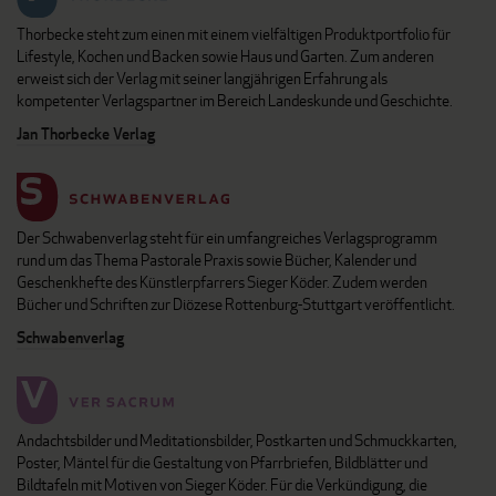
Thorbecke steht zum einen mit einem vielfältigen Produktportfolio für
Lifestyle, Kochen und Backen sowie Haus und Garten. Zum anderen
erweist sich der Verlag mit seiner langjährigen Erfahrung als
kompetenter Verlagspartner im Bereich Landeskunde und Geschichte.
Jan Thorbecke Verlag
Der Schwabenverlag steht für ein umfangreiches Verlagsprogramm
rund um das Thema Pastorale Praxis sowie Bücher, Kalender und
Geschenkhefte des Künstlerpfarrers Sieger Köder. Zudem werden
Bücher und Schriften zur Diözese Rottenburg-Stuttgart veröffentlicht.
Schwabenverlag
Andachtsbilder und Meditationsbilder, Postkarten und Schmuckkarten,
Poster, Mäntel für die Gestaltung von Pfarrbriefen, Bildblätter und
Bildtafeln mit Motiven von Sieger Köder. Für die Verkündigung, die