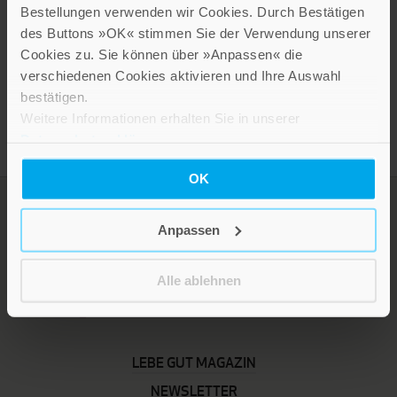
2,60 €
Bestellungen verwenden wir Cookies. Durch Bestätigen
des Buttons »OK« stimmen Sie der Verwendung unserer
Inkl. 19% MwSt.
,
exkl.
Versandkosten
Cookies zu. Sie können über »Anpassen« die
verschiedenen Cookies aktivieren und Ihre Auswahl
bestätigen.
Weitere Informationen erhalten Sie in unserer
Datenschutzerklärung
.
OK
Anpassen
Alle ablehnen
LEBE GUT MAGAZIN
NEWSLETTER