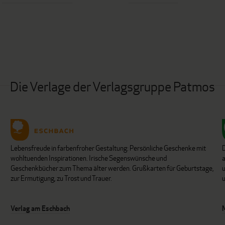
Die Verlage der Verlagsgruppe Patmos
Lebensfreude in farbenfroher Gestaltung: Persönliche Geschenke mit
wohltuenden Inspirationen. Irische Segenswünsche und
Geschenkbücher zum Thema älter werden. Grußkarten für Geburtstage,
u
zur Ermutigung, zu Trost und Trauer.
u
Verlag am Eschbach