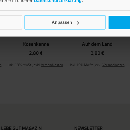
en Sie in unserer
Datenschutzerklärung
.
Anpassen
Rosenkanne
Auf dem Land
2,80 €
2,80 €
n
Inkl. 19% MwSt.
,
exkl.
Versandkosten
Inkl. 19% MwSt.
,
exkl.
Versandkosten
LEBE GUT MAGAZIN
NEWSLETTER