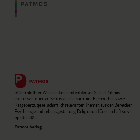
Stillen Sie Ihren Wissensdurst und entdecken Sie bei Patmos
interessante und aufschlussreiche Sach- und Fachbücher sowie
Ratgeber zu gesellschaftlich relevanten Themen aus den Bereichen
Psychologie und Lebensgestaltung, Religion und Gesellschaft sowie
Spiritualität.
Patmos Verlag