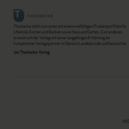
Thorbecke steht zum einen mit einem vielfältigen Produktportfolio für
Lifestyle, Kochen und Backen sowie Haus und Garten. Zum anderen
erweist sich der Verlag mit seiner langjährigen Erfahrung als
kompetenter Verlagspartner im Bereich Landeskunde und Geschichte.
Jan Thorbecke Verlag
WI