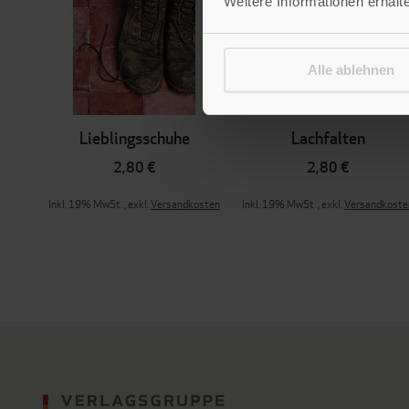
Weitere Informationen erhalt
Alle ablehnen
Lieblingsschuhe
Lachfalten
2,80 €
2,80 €
Inkl. 19% MwSt.
,
exkl.
Versandkosten
Inkl. 19% MwSt.
,
exkl.
Versandkoste