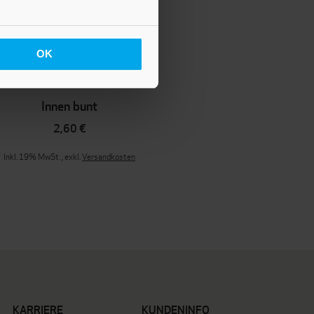
OK
Innen bunt
2,60 €
Inkl. 19% MwSt.
,
exkl.
Versandkosten
KARRIERE
KUNDENINFO