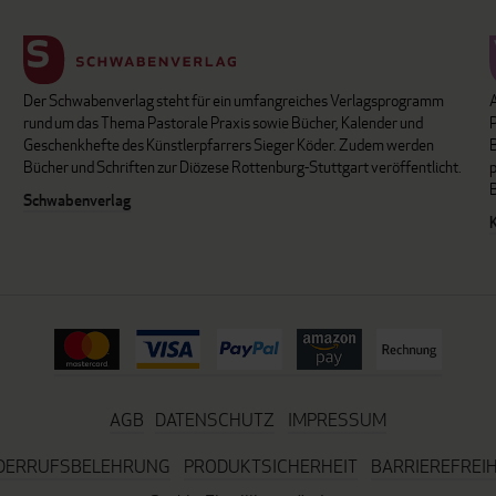
Der Schwabenverlag steht für ein umfangreiches Verlagsprogramm
P
rund um das Thema Pastorale Praxis sowie Bücher, Kalender und
B
Geschenkhefte des Künstlerpfarrers Sieger Köder. Zudem werden
Bücher und Schriften zur Diözese Rottenburg-Stuttgart veröffentlicht.
Schwabenverlag
AGB
DATENSCHUTZ
IMPRESSUM
DERRUFSBELEHRUNG
PRODUKTSICHERHEIT
BARRIEREFREIH