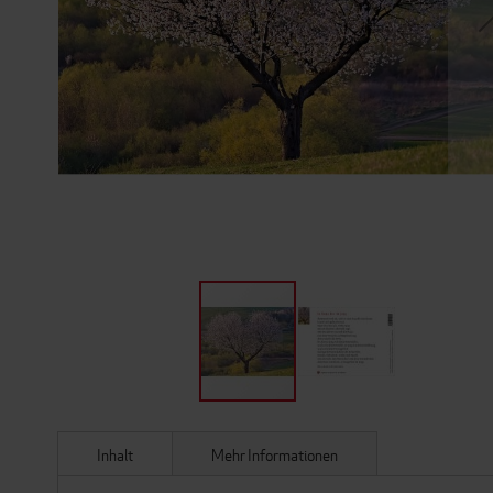
ZUM
ANFANG
DER
Inhalt
Mehr Informationen
BILDERGALERIE
SPRINGEN