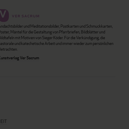
Andachtsbilder und Meditationsbilder, Postkarten und Schmuckkarten,
oster, Mäntel für die Gestaltung von Pfarrbriefen, Bildblätter und
ildtafeln mit Motiven von Sieger Köder. Für die Verkündigung, die
pastorale und katechetische Arbeit und immer wieder zum persönlichen
Betrachten.
Kunstverlag Ver Sacrum
EIT