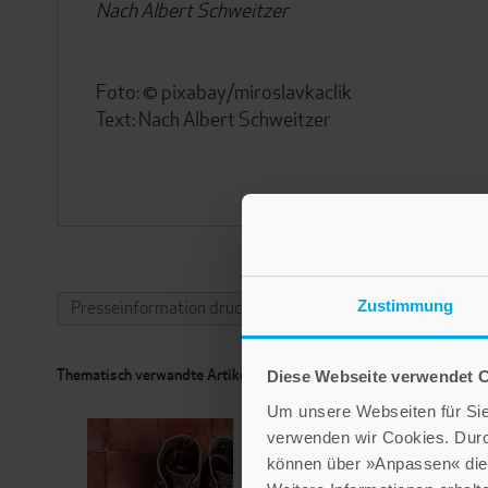
Nach Albert Schweitzer
Foto: © pixabay/miroslavkaclik
Text: Nach Albert Schweitzer
Zustimmung
Presseinformation drucken
Thematisch verwandte Artikel
Diese Webseite verwendet 
Um unsere Webseiten für Sie 
verwenden wir Cookies. Dur
können über »Anpassen« die 