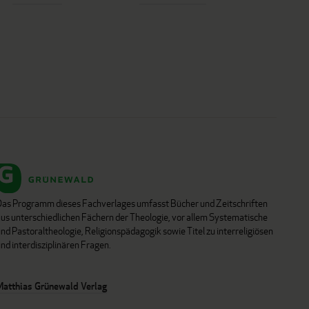
Das Programm dieses Fachverlages umfasst Bücher und Zeitschriften
aus unterschiedlichen Fächern der Theologie, vor allem Systematische
nd Pastoraltheologie, Religionspädagogik sowie Titel zu interreligiösen
nd interdisziplinären Fragen.
Matthias Grünewald Verlag