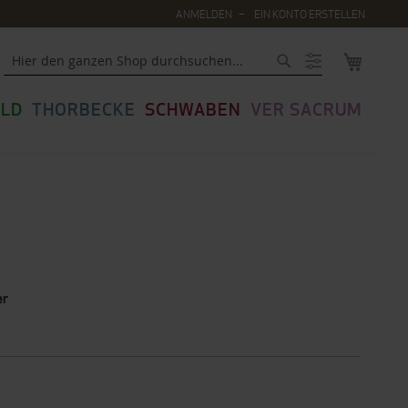
ANMELDEN
EIN KONTO ERSTELLEN
MEIN WA
Suche
LD
THORBECKE
SCHWABEN
VER SACRUM
er