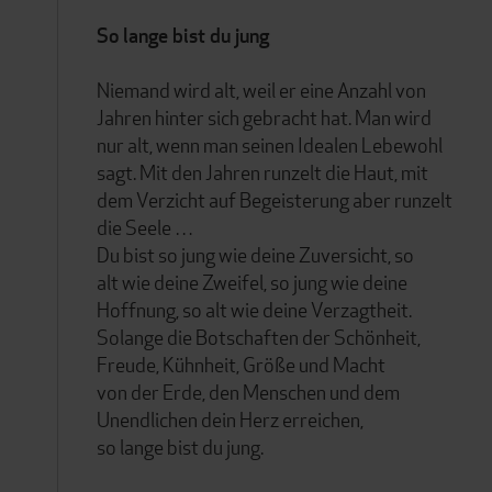
So lange bist du jung
Niemand wird alt, weil er eine Anzahl von
Jahren hinter sich gebracht hat. Man wird
nur alt, wenn man seinen Idealen Lebewohl
sagt. Mit den Jahren runzelt die Haut, mit
dem Verzicht auf Begeisterung aber runzelt
die Seele …
Du bist so jung wie deine Zuversicht, so
alt wie deine Zweifel, so jung wie deine
Hoffnung, so alt wie deine Verzagtheit.
Solange die Botschaften der Schönheit,
Freude, Kühnheit, Größe und Macht
von der Erde, den Menschen und dem
Unendlichen dein Herz erreichen,
so lange bist du jung.