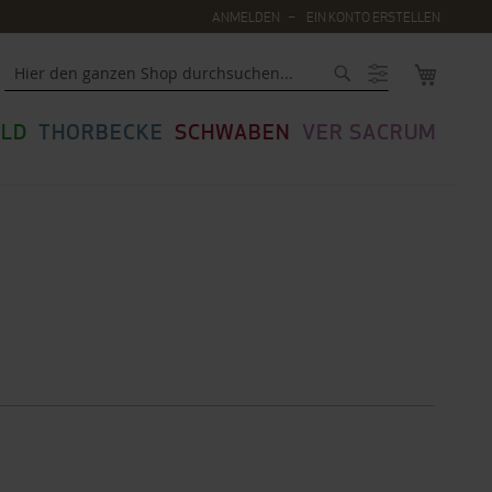
ANMELDEN
EIN KONTO ERSTELLEN
MEIN WA
Suche
LD
THORBECKE
SCHWABEN
VER SACRUM