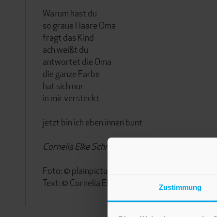
Warum hast du
so graue Haare Oma
fragt das Kind
ach weißt du
antwortet die Oma
die ganze Farbe
hat sich nur
in mir versteckt
jetzt bin ich eben innen bunt
Cornelia Elke Schray
Foto: © plainpicture/fStop/Carl Smith
Text: © Cornelia Elke Schray
Zustimmung