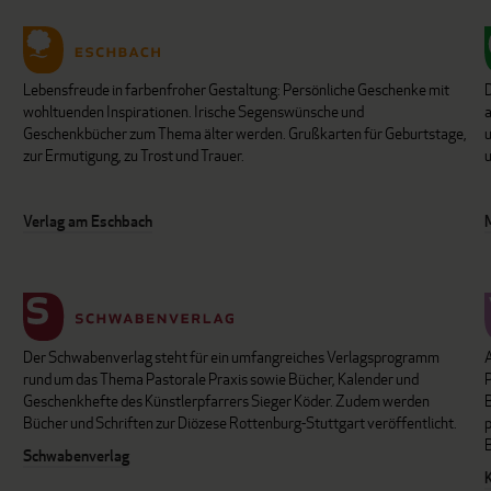
Lebensfreude in farbenfroher Gestaltung: Persönliche Geschenke mit
wohltuenden Inspirationen. Irische Segenswünsche und
Geschenkbücher zum Thema älter werden. Grußkarten für Geburtstage,
u
zur Ermutigung, zu Trost und Trauer.
u
Verlag am Eschbach
Der Schwabenverlag steht für ein umfangreiches Verlagsprogramm
P
rund um das Thema Pastorale Praxis sowie Bücher, Kalender und
B
Geschenkhefte des Künstlerpfarrers Sieger Köder. Zudem werden
Bücher und Schriften zur Diözese Rottenburg-Stuttgart veröffentlicht.
Schwabenverlag