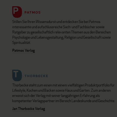
Stillen Sie Ihren Wissensdurst und entdecken Sie bei Patmos
interessante und aufschlussreiche Sach- und Fachbücher sowie
Ratgeber zu gesellschaftlich relevanten Themen aus den Bereichen
Psychologie und Lebensgestaltung, Religion und Gesellschaft sowie
Spiritualität.
Patmos Verlag
Thorbecke steht zum einen mit einem vielfältigen Produktportfolio für
Lifestyle, Kochen und Backen sowie Haus und Garten. Zum anderen
erweist sich der Verlag mit seiner langjährigen Erfahrung als
kompetenter Verlagspartner im Bereich Landeskunde und Geschichte.
Jan Thorbecke Verlag