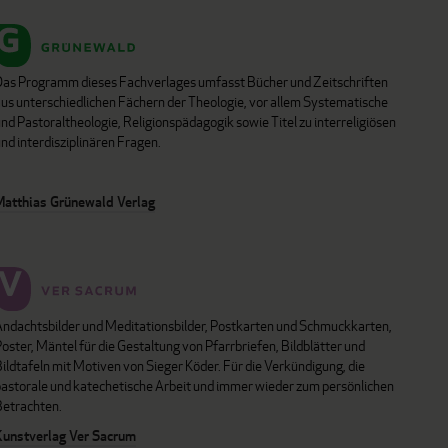
Das Programm dieses Fachverlages umfasst Bücher und Zeitschriften
aus unterschiedlichen Fächern der Theologie, vor allem Systematische
nd Pastoraltheologie, Religionspädagogik sowie Titel zu interreligiösen
nd interdisziplinären Fragen.
Matthias Grünewald Verlag
Andachtsbilder und Meditationsbilder, Postkarten und Schmuckkarten,
oster, Mäntel für die Gestaltung von Pfarrbriefen, Bildblätter und
ildtafeln mit Motiven von Sieger Köder. Für die Verkündigung, die
pastorale und katechetische Arbeit und immer wieder zum persönlichen
Betrachten.
Kunstverlag Ver Sacrum