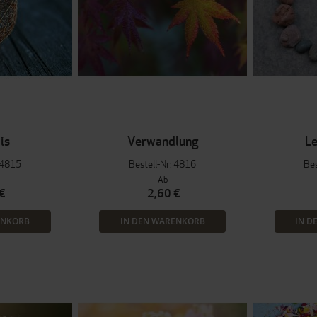
is
Verwandlung
Le
: 4815
Bestell-Nr: 4816
Bes
Ab
€
2,60 €
ENKORB
IN DEN WARENKORB
IN D