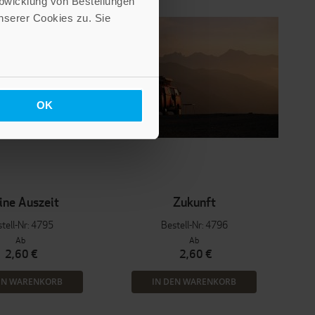
Abwicklung von Bestellungen
serer Cookies zu. Sie
OK
ine Auszeit
Zukunft
tell-Nr: 4795
Bestell-Nr: 4796
Ab
Ab
2,60 €
2,60 €
EN WARENKORB
IN DEN WARENKORB