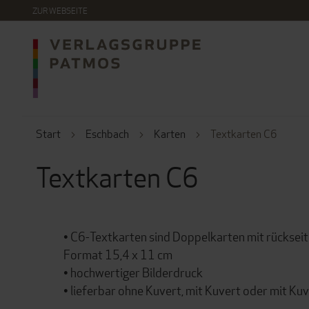
DIREKT
ZUR WEBSEITE
ZUM
INHALT
Start
Eschbach
Karten
Textkarten C6
Textkarten C6
• C6-Textkarten sind Doppelkarten mit rücksei
Format 15,4 x 11 cm
• hochwertiger Bilderdruck
• lieferbar ohne Kuvert, mit Kuvert oder mit Kuv