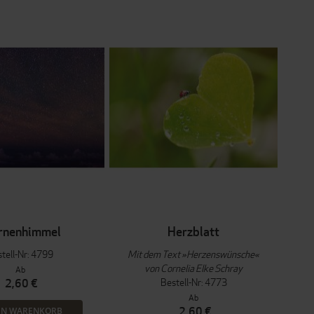
rnenhimmel
Herzblatt
tell-Nr: 4799
Mit dem Text »Herzenswünsche«
von Cornelia Elke Schray
Ab
Bestell-Nr: 4773
2,60 €
Ab
2,60 €
EN WARENKORB