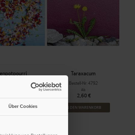
tenpotpourri
Taraxacum
tell-Nr: 4790
Bestell-Nr: 4792
Ab
Ab
2,60 €
2,60 €
Über Cookies
EN WARENKORB
IN DEN WARENKORB