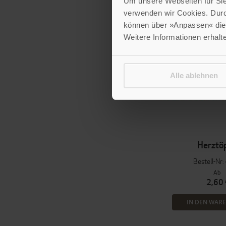
Um unsere Webseiten für Sie 
verwenden wir Cookies. Dur
können über »Anpassen« die 
Weitere Informationen erhalt
Alle ablehnen
Herztö
Bestell-Nr
Ab
2,60 
IN DEN WAR