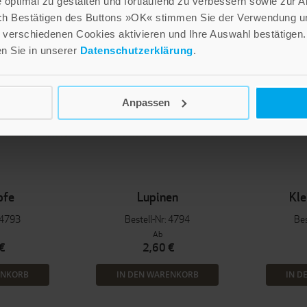
optimal zu gestalten und fortlaufend zu verbessern sowie zur 
ch Bestätigen des Buttons »OK« stimmen Sie der Verwendung un
verschiedenen Cookies aktivieren und Ihre Auswahl bestätigen.
en Sie in unserer
Datenschutzerklärung
.
Anpassen
pfe
Lupinen
Kle
: 4793
Bestell-Nr: 4794
Bes
Ab
€
2,60 €
ENKORB
IN DEN WARENKORB
IN D