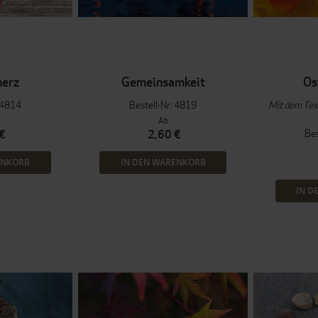
herz
Gemeinsamkeit
Os
: 4814
Bestell-Nr: 4819
Mit dem Tex
Ab
Bes
€
2,60 €
ENKORB
IN DEN WARENKORB
IN D