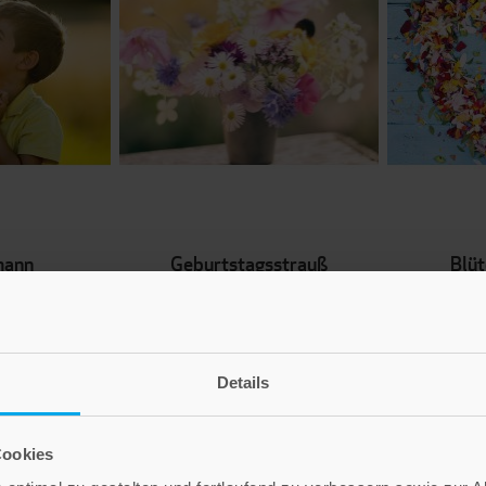
mann
Geburtstagsstrauß
Blü
: 4788
Bestell-Nr: 4789
Bes
Ab
€
2,60 €
Details
ENKORB
IN DEN WARENKORB
IN D
Cookies