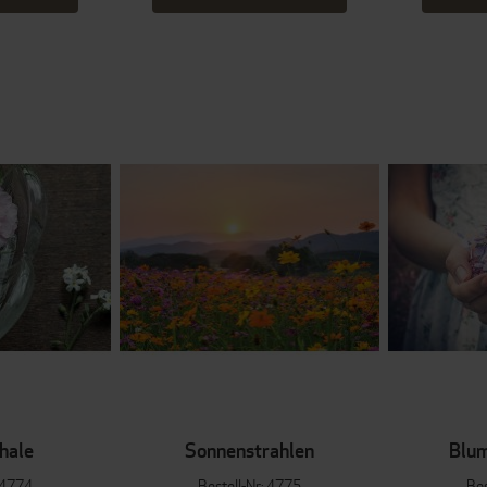
hale
Sonnenstrahlen
Blu
: 4774
Bestell-Nr: 4775
Bes