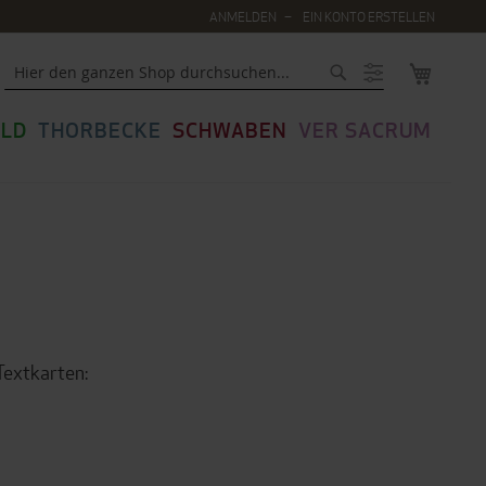
ANMELDEN
EIN KONTO ERSTELLEN
MEIN WA
Suche
LD
THORBECKE
SCHWABEN
VER SACRUM
Textkarten: