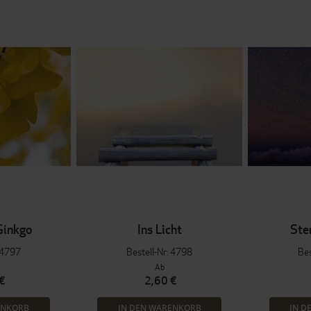
Ginkgo
Ins Licht
Ste
: 4797
Bestell-Nr: 4798
Bes
Ab
€
2,60 €
ENKORB
IN DEN WARENKORB
IN D