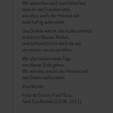
Wir wünschen euch zum Osterfest,
dass ihr mit Freuden seht,
wie alles, weil’s der Himmel will,
wahrhaftig aufersteht.
Das Dunkle weicht, das Kalte schmilzt,
erstarrte Wasser fließen,
und duftend bricht die Erde auf,
um wieder neu zu sprießen.
Wir alle müssen eines Tags
von dieser Erde gehen.
Wir werden, wenn’s der Himmel will,
wie Ostern auferstehn.
Eva Rechlin
Foto: © iStock / FooTToou
Text: Eva Rechlin (1928–2011)