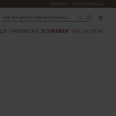
ANMELDEN
EIN KONTO ERSTELLEN
MEIN WA
Suche
LD
THORBECKE
SCHWABEN
VER SACRUM