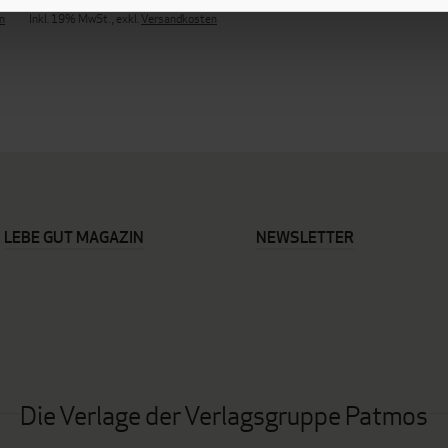
n
Inkl. 19% MwSt.
,
exkl.
Versandkosten
LEBE GUT MAGAZIN
NEWSLETTER
Die Verlage der Verlagsgruppe Patmos