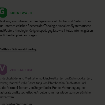
Das Programm dieses Fachverlages umfasst Bücher und Zeitschriften
aus unterschiedlichen Fächern der Theologie, vor allem Systematische
nd Pastoraltheologie, Religionspädagogik sowie Titel zu interreligiösen
nd interdisziplinären Fragen.
Matthias Grünewald Verlag
Andachtsbilder und Meditationsbilder, Postkarten und Schmuckkarten,
oster, Mäntel für die Gestaltung von Pfarrbriefen, Bildblätter und
ildtafeln mit Motiven von Sieger Köder. Für die Verkündigung, die
pastorale und katechetische Arbeit und immer wieder zum persönlichen
Betrachten.
Kunstverlag Ver Sacrum