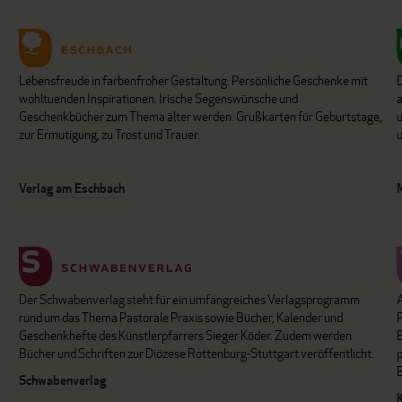
Lebensfreude in farbenfroher Gestaltung: Persönliche Geschenke mit
wohltuenden Inspirationen. Irische Segenswünsche und
Geschenkbücher zum Thema älter werden. Grußkarten für Geburtstage,
u
zur Ermutigung, zu Trost und Trauer.
u
Verlag am Eschbach
Der Schwabenverlag steht für ein umfangreiches Verlagsprogramm
P
rund um das Thema Pastorale Praxis sowie Bücher, Kalender und
B
Geschenkhefte des Künstlerpfarrers Sieger Köder. Zudem werden
Bücher und Schriften zur Diözese Rottenburg-Stuttgart veröffentlicht.
Schwabenverlag