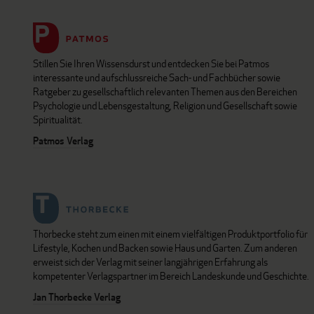
Stillen Sie Ihren Wissensdurst und entdecken Sie bei Patmos
interessante und aufschlussreiche Sach- und Fachbücher sowie
Ratgeber zu gesellschaftlich relevanten Themen aus den Bereichen
Psychologie und Lebensgestaltung, Religion und Gesellschaft sowie
Spiritualität.
Patmos Verlag
Thorbecke steht zum einen mit einem vielfältigen Produktportfolio für
Lifestyle, Kochen und Backen sowie Haus und Garten. Zum anderen
erweist sich der Verlag mit seiner langjährigen Erfahrung als
kompetenter Verlagspartner im Bereich Landeskunde und Geschichte.
Jan Thorbecke Verlag