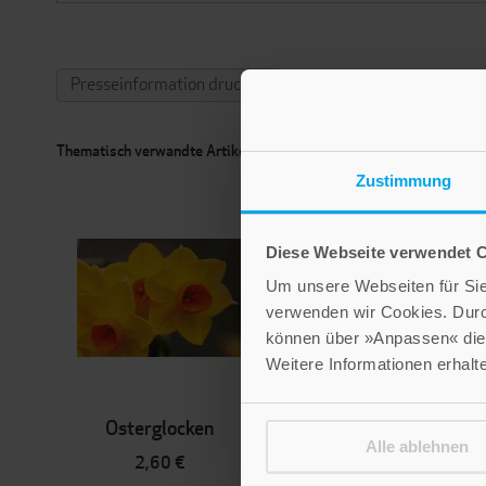
Presseinformation drucken
Thematisch verwandte Artikel
Zustimmung
Diese Webseite verwendet 
Um unsere Webseiten für Sie 
verwenden wir Cookies. Dur
können über »Anpassen« die 
Weitere Informationen erhalt
Osterglocken
Osterlicht
Alle ablehnen
2,60 €
2,60 €