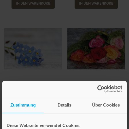
IN DEN WARENKORB
IN DEN WARENKORB
Dankbar
Abschiedsengel
Bestell-Nr: 4764
Bestell-Nr: 4765
Zustimmung
Details
Über Cookies
Ab
Ab
2,60 €
2,60 €
Diese Webseite verwendet Cookies
IN DEN WARENKORB
IN DEN WARENKORB