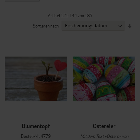
Artikel
121
-
144
von
185
IN
Sortieren nach
AUF
REI
Blumentopf
Ostereier
Bestell-Nr: 4779
Mit dem Text »Ostern« von