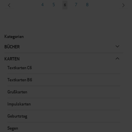
Seite
SEITE
ZURÜCK
Seite
Seite
Seite
Seite
SEI
WEI
4
5
7
8
Sie
6
lesen
gerade
Seite
Kategorien
BÜCHER
KARTEN
Textkarten C6
Textkarten B6
Grußkarten
Impulskarten
Geburtstag
Segen