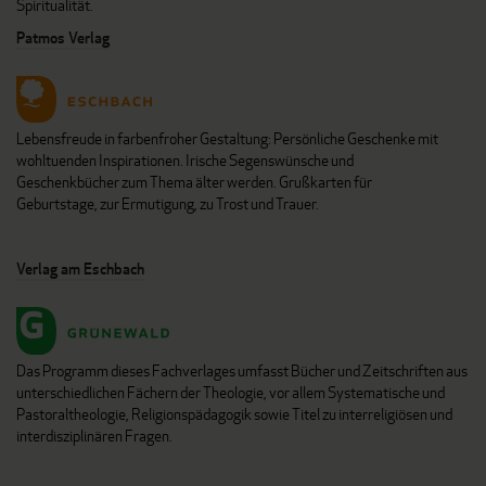
Spiritualität.
Patmos Verlag
Lebensfreude in farbenfroher Gestaltung: Persönliche Geschenke mit
wohltuenden Inspirationen. Irische Segenswünsche und
Geschenkbücher zum Thema älter werden. Grußkarten für
Geburtstage, zur Ermutigung, zu Trost und Trauer.
Verlag am Eschbach
Das Programm dieses Fachverlages umfasst Bücher und Zeitschriften aus
unterschiedlichen Fächern der Theologie, vor allem Systematische und
Pastoraltheologie, Religionspädagogik sowie Titel zu interreligiösen und
interdisziplinären Fragen.