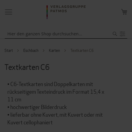
NAVIGATION
ME
UMSCHALTEN
WA
Suche
Start
Eschbach
Karten
Textkarten C6
Textkarten C6
• C6-Textkarten sind Doppelkarten mit
rückseitigem Texteindruck im Format 15,4 x
11 cm
• hochwertiger Bilderdruck
• lieferbar ohne Kuvert, mit Kuvert oder mit
Kuvert cellophaniert