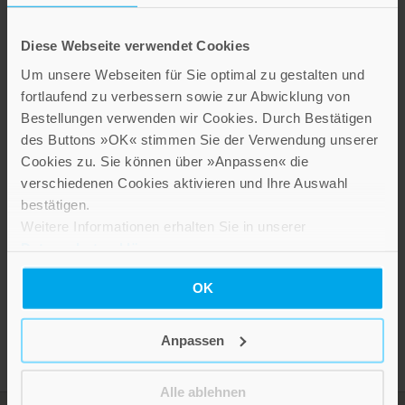
Diese Webseite verwendet Cookies
Um unsere Webseiten für Sie optimal zu gestalten und
fortlaufend zu verbessern sowie zur Abwicklung von
Bestellungen verwenden wir Cookies. Durch Bestätigen
des Buttons »OK« stimmen Sie der Verwendung unserer
Cookies zu. Sie können über »Anpassen« die
Kleeblatt
verschiedenen Cookies aktivieren und Ihre Auswahl
bestätigen.
2,80 €
Weitere Informationen erhalten Sie in unserer
Datenschutzerklärung
.
Inkl. 19% MwSt.
,
exkl.
Versandkosten
OK
Anpassen
Alle ablehnen