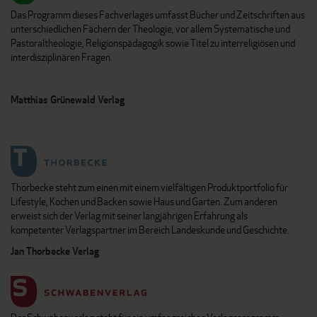
Das Programm dieses Fachverlages umfasst Bücher und Zeitschriften aus
unterschiedlichen Fächern der Theologie, vor allem Systematische und
Pastoraltheologie, Religionspädagogik sowie Titel zu interreligiösen und
interdisziplinären Fragen.
Matthias Grünewald Verlag
Thorbecke steht zum einen mit einem vielfältigen Produktportfolio für
Lifestyle, Kochen und Backen sowie Haus und Garten. Zum anderen
erweist sich der Verlag mit seiner langjährigen Erfahrung als
kompetenter Verlagspartner im Bereich Landeskunde und Geschichte.
Jan Thorbecke Verlag