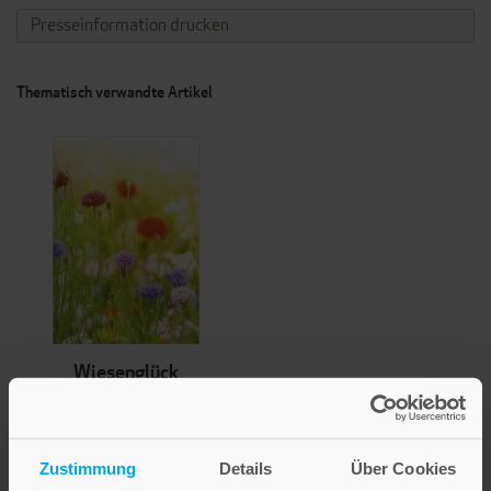
Presseinformation drucken
Thematisch verwandte Artikel
Wiesenglück
2,80 €
Inkl. 19% MwSt.
,
exkl.
Versandkosten
Zustimmung
Details
Über Cookies