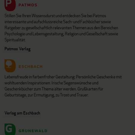
Stillen Sie Ihren Wissensdurst und entdecken Sie bei Patmos
interessante und aufschlussreiche Sach- und Fachbücher sowie
Ratgeber zu gesellschaftlich relevanten Themen aus den Bereichen
Psychologie und Lebensgestaltung, Religion und Gesellschaft sowie
Spiritualität.
Patmos Verlag
Lebensfreude in farbenfroher Gestaltung: Persönliche Geschenke mit
wohltuenden Inspirationen. Irische Segenswünsche und
Geschenkbücher zum Thema älter werden. Grußkarten für
Geburtstage, zur Ermutigung, zu Trost und Trauer.
Verlag am Eschbach