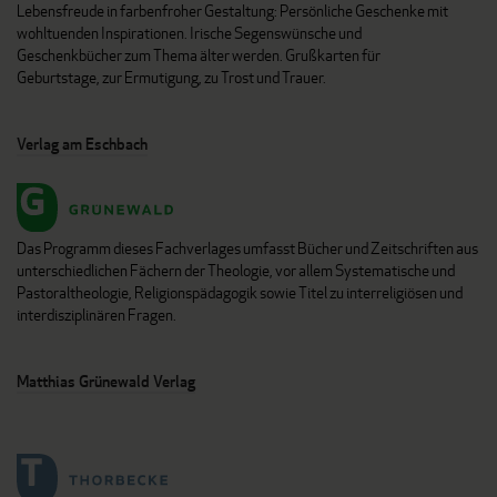
Lebensfreude in farbenfroher Gestaltung: Persönliche Geschenke mit
wohltuenden Inspirationen. Irische Segenswünsche und
Geschenkbücher zum Thema älter werden. Grußkarten für
Geburtstage, zur Ermutigung, zu Trost und Trauer.
Verlag am Eschbach
Das Programm dieses Fachverlages umfasst Bücher und Zeitschriften aus
unterschiedlichen Fächern der Theologie, vor allem Systematische und
Pastoraltheologie, Religionspädagogik sowie Titel zu interreligiösen und
interdisziplinären Fragen.
Matthias Grünewald Verlag