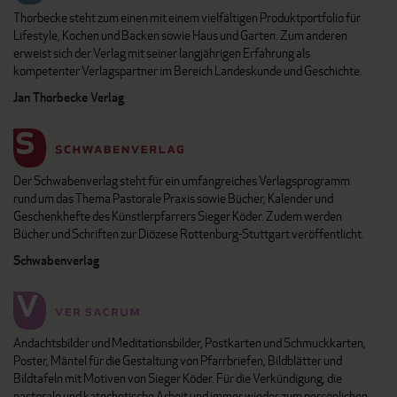
Thorbecke steht zum einen mit einem vielfältigen Produktportfolio für
Lifestyle, Kochen und Backen sowie Haus und Garten. Zum anderen
erweist sich der Verlag mit seiner langjährigen Erfahrung als
kompetenter Verlagspartner im Bereich Landeskunde und Geschichte.
Jan Thorbecke Verlag
Der Schwabenverlag steht für ein umfangreiches Verlagsprogramm
rund um das Thema Pastorale Praxis sowie Bücher, Kalender und
Geschenkhefte des Künstlerpfarrers Sieger Köder. Zudem werden
Bücher und Schriften zur Diözese Rottenburg-Stuttgart veröffentlicht.
Schwabenverlag
Andachtsbilder und Meditationsbilder, Postkarten und Schmuckkarten,
Poster, Mäntel für die Gestaltung von Pfarrbriefen, Bildblätter und
Bildtafeln mit Motiven von Sieger Köder. Für die Verkündigung, die
pastorale und katechetische Arbeit und immer wieder zum persönlichen