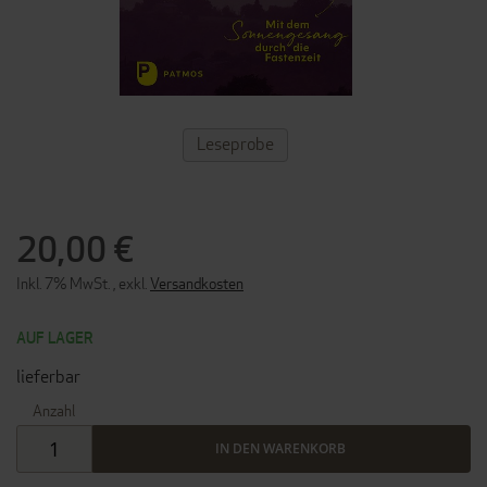
ZUM
Leseprobe
ANFANG
DER
BILDERGALERIE
SPRINGEN
20,00 €
Inkl. 7% MwSt.
,
exkl.
Versandkosten
AUF LAGER
lieferbar
Anzahl
IN DEN WARENKORB