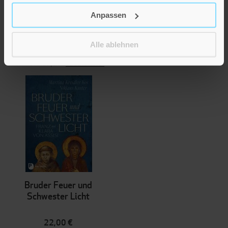
Ostern
Anpassen
12,00 €
Alle ablehnen
Inkl. 7% MwSt.
,
exkl.
Versandkosten
Bruder Feuer und
Schwester Licht
22,00 €