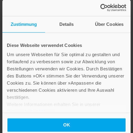
Zustimmung
Details
Über Cookies
Barfuß und wild
Diese Webseite verwendet Cookies
Um unsere Webseiten für Sie optimal zu gestalten und
20,00 €
fortlaufend zu verbessern sowie zur Abwicklung von
Bestellungen verwenden wir Cookies. Durch Bestätigen
Inkl. 7% MwSt.
,
exkl.
Versandkosten
des Buttons »OK« stimmen Sie der Verwendung unserer
Cookies zu. Sie können über »Anpassen« die
verschiedenen Cookies aktivieren und Ihre Auswahl
bestätigen.
Weitere Informationen erhalten Sie in unserer
Datenschutzerklärung
.
OK